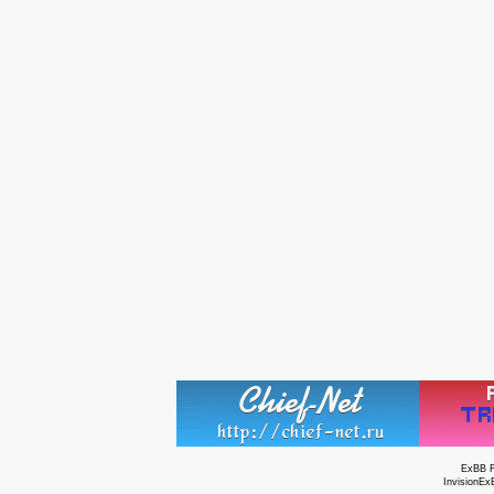
ExBB 
InvisionEx