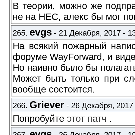
В теории, можно же подпр
не на НЕС, алекс бы мог п
evgs
265.
- 21 Декабря, 2017 - 1
На всякий пожарный напис
форуме WayForward, и вид
Но наивно было бы полагать
Может быть только при сл
вообще состоится.
Griever
266.
- 26 Декабря, 2017 
Попробуйте
этот патч
.
evgs
267.
- 26 Декабря, 2017 - 1