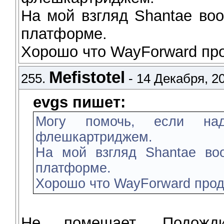
На мой взгляд Shantae во
платформе.
Хорошо что WayForward пр
Mefistotel
255.
- 14 Декабря, 20
evgs пишет:
Могу помочь, если на
флешкартриджем.
На мой взгляд Shantae во
платформе.
Хорошо что WayForward про
Не помешает. Подожд