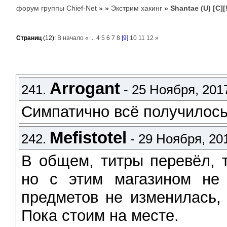
форум группы Chief-Net
»
»
Экстрим хакинг
»
Shantae (U) [C][
Страниц
(12):
В начало
«
...
4
5
6
7
8
[9]
10
11
12
»
Arrogant
241.
- 25 Ноября, 2017
Симпатично всё получилос
Mefistotel
242.
- 29 Ноября, 201
В общем, титры перевёл, т
но с этим магазином не 
предметов не изменилась,
Пока стоим на месте.