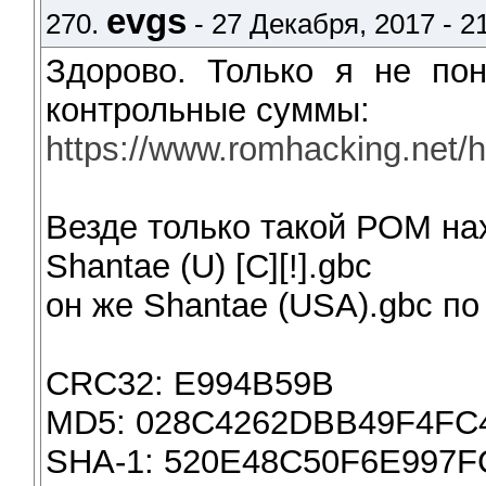
evgs
270.
- 27 Декабря, 2017 - 2
Здорово. Только я не пон
контрольные суммы:
https://www.romhacking.net/
Везде только такой РОМ на
Shantae (U) [C][!].gbc
он же Shantae (USA).gbc по 
CRC32: E994B59B
MD5: 028C4262DBB49F4FC
SHA-1: 520E48C50F6E997