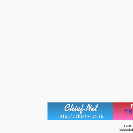
ExBB 
InvisionEx