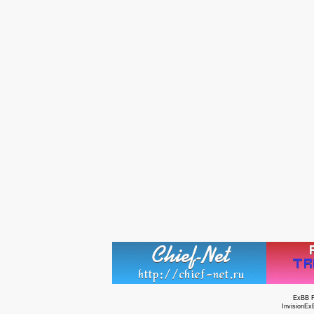
ExBB 
InvisionEx