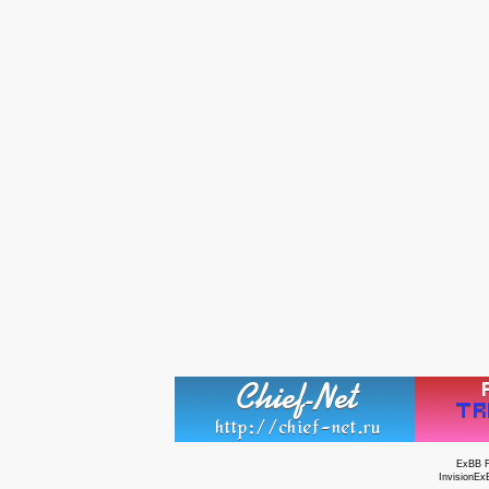
ExBB 
InvisionEx