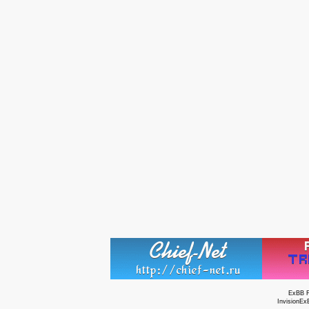
ExBB 
InvisionEx