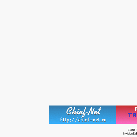
ExBB 
InvisionEx