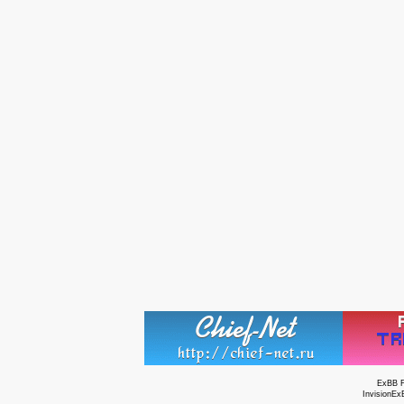
ExBB 
InvisionEx