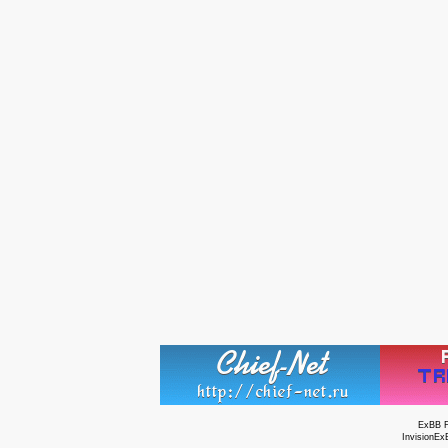
ExBB 
InvisionEx