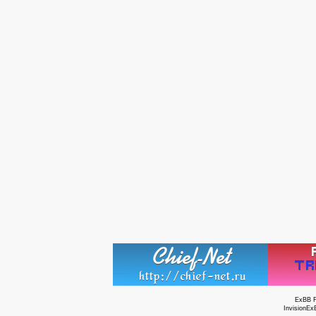
ExBB 
InvisionEx