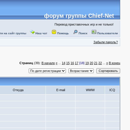
форум группы Chief-Net
Перевод приставочных игр и не только!
ти на сайт группы
Наш чат
Помощь
Поиск
Пользователи
Забыли пароль?
Страниц
(39):
В начало
«
...
14
15
16
17
[18]
19
20
21
22
...
»
В конец
Откуда
E-mail
WWW
ICQ