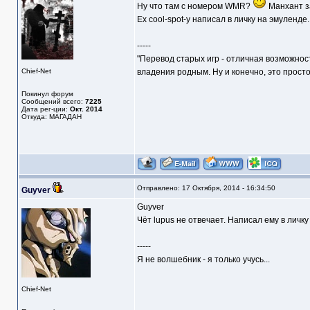
Ну что там с номером WMR?
Манхант за
Ex cool-spot-у написал в личку на эмуленде.
-----
"Перевод старых игр - отличная возможнос
Chief-Net
владения родным. Ну и конечно, это прост
Покинул форум
Сообщений всего:
7225
Дата рег-ции:
Окт. 2014
Откуда: МАГАДАН
Отправлено: 17 Октября, 2014 - 16:34:50
Guyver
Guyver
Чёт lupus не отвечает. Написал ему в личку 
-----
Я не волшебник - я только учусь...
Chief-Net