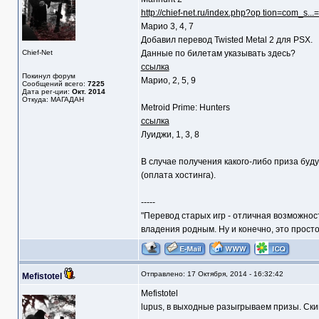
http://chief-net.ru/index.php?op tion=com_s.
Марио 3, 4, 7
Добавил перевод Twisted Metal 2 для PSX.
Chief-Net
Данные по билетам указывать здесь?
ссылка
Покинул форум
Марио, 2, 5, 9
Сообщений всего:
7225
Дата рег-ции:
Окт. 2014
Откуда: МАГАДАН
Metroid Prime: Hunters
ссылка
Луиджи, 1, 3, 8
В случае получения какого-либо приза буду 
(оплата хостинга).
-----
"Перевод старых игр - отличная возможнос
владения родным. Ну и конечно, это прост
Отправлено: 17 Октября, 2014 - 16:32:42
Mefistotel
Mefistotel
lupus, в выходные разыгрываем призы. Скин