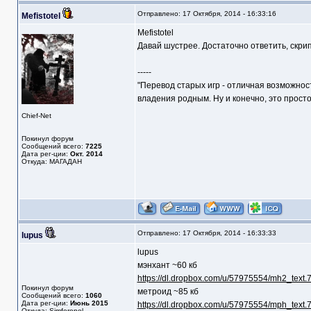
Отправлено: 17 Октября, 2014 - 16:33:16
Mefistotel
Mefistotel
Давай шустрее. Достаточно ответить, скри
-----
"Перевод старых игр - отличная возможнос
владения родным. Ну и конечно, это прост
Chief-Net
Покинул форум
Сообщений всего:
7225
Дата рег-ции:
Окт. 2014
Откуда: МАГАДАН
Отправлено: 17 Октября, 2014 - 16:33:33
lupus
lupus
мэнхант ~60 кб
https://dl.dropbox.com/u/57975554/mh2_text.
Покинул форум
метроид ~85 кб
Сообщений всего:
1060
Дата рег-ции:
Июнь 2015
https://dl.dropbox.com/u/57975554/mph_text.
Откуда: Simferopol