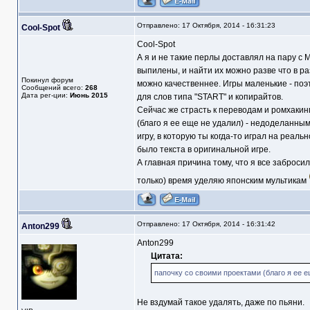
Отправлено: 17 Октября, 2014 - 16:31:23
Cool-Spot
Cool-Spot
А я и не такие перлы доставлял на пару с 
выпилены, и найти их можно разве что в ра
Покинул форум
можно качественнее. Игры маленькие - поэ
Сообщений всего:
268
Дата рег-ции:
Июнь 2015
для слов типа "START" и копирайтов.
Сейчас же страсть к переводам и ромхакинг
(благо я ее еще не удалил) - недоделанным
игру, в которую ты когда-то играл на реаль
было текста в оригинальной игре.
А главная причина тому, что я все заброси
только) время уделяю японским мультикам
Отправлено: 17 Октября, 2014 - 16:31:42
Anton299
Anton299
Цитата:
папочку со своими проектами (благо я ее е
Не вздумай такое удалять, даже по пьяни.