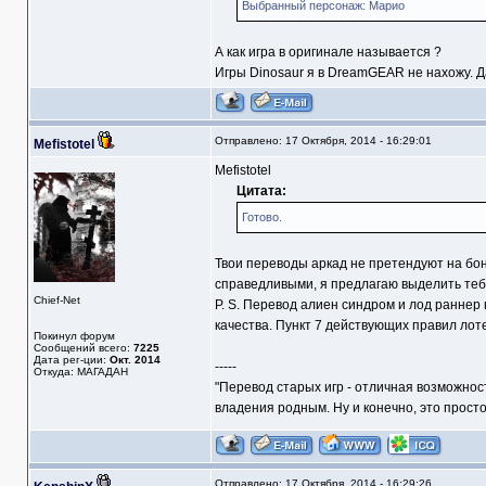
Выбранный персонаж: Марио
А как игра в оригинале называется ?
Игры Dinosaur я в DreamGEAR не нахожу. Да 
Отправлено: 17 Октября, 2014 - 16:29:01
Mefistotel
Mefistotel
Цитата:
Готово.
Твои переводы аркад не претендуют на бон
справедливыми, я предлагаю выделить теб
Chief-Net
Р. S. Перевод алиен синдром и лод раннер 
качества. Пункт 7 действующих правил лот
Покинул форум
Сообщений всего:
7225
Дата рег-ции:
Окт. 2014
-----
Откуда: МАГАДАН
"Перевод старых игр - отличная возможнос
владения родным. Ну и конечно, это прост
Отправлено: 17 Октября, 2014 - 16:29:26