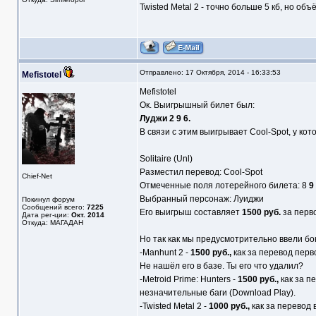
Twisted Metal 2 - точно больше 5 кб, но об
Отправлено: 17 Октября, 2014 - 16:33:53
Mefistotel
Mefistotel
Ок. Выигрышный билет был:
Луджи 2 9 6.
В связи с этим выигрывает Cool-Spot, у ко
Solitaire (Unl)
Разместил перевод: Cool-Spot
Chief-Net
Отмеченные поля лотерейного билета: 8
9
Выбранный персонаж: Луиджи
Покинул форум
Сообщений всего:
7225
Его выигрыш составляет
1500 руб.
за перво
Дата рег-ции:
Окт. 2014
Откуда: МАГАДАН
Но так как мы предусмотрительно ввели бон
-Manhunt 2 -
1500 руб.,
как за перевод перво
Не нашёл его в базе. Ты его что удалил?
-Metroid Prime: Hunters -
1500 руб.,
как за п
незначительные баги (Download Play).
-Twisted Metal 2 -
1000 руб.,
как за перевод 