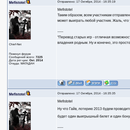
Отправлено: 17 Октября, 2014 - 16:35:19
Mefistotel
Mefistotel
Таким образом, всем участникам отправле
может выиграть любой участник. Жаль, что 
-----
"Перевод старых игр - отличная возможнос
владения родным. Ну и конечно, это прост
Chief-Net
Покинул форум
Сообщений всего:
7225
Дата рег-ции:
Окт. 2014
Откуда: МАГАДАН
Отправлено: 17 Октября, 2014 - 16:35:35
Mefistotel
Mefistotel
Ну что Гайв, лотерию 2013 будем проводи
будет один выигрышный билет и один бонус
-----