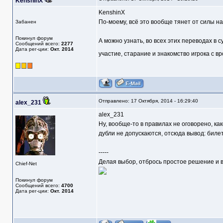
KenshinX
KenshinX
По-моему, всё это вообще тянет от силы на
Забанен
Покинул форум
А можно узнать, во всех этих переводах в с
Сообщений всего:
2277
Дата рег-ции:
Окт. 2014
участие, старание и знакомство игрока с 
Отправлено: 17 Октября, 2014 - 16:29:40
alex_231
alex_231
Ну, вообще-то в правилах не оговорено, ка
дубли не допускаются, отсюда вывод: билет
-----
Делая выбор, отбрось простое решение и в
Chief-Net
Покинул форум
Сообщений всего:
4700
Дата рег-ции:
Окт. 2014