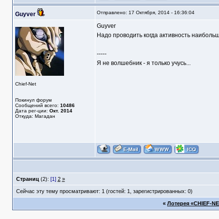
Отправлено: 17 Октября, 2014 - 16:36:04
Guyver
Guyver
Надо проводить когда активность наибольш
-----
Я не волшебник - я только учусь...
Chief-Net
Покинул форум
Сообщений всего:
10486
Дата рег-ции:
Окт. 2014
Откуда: Магадан
Страниц
(2):
[1]
2
»
Сейчас эту тему просматривают: 1 (гостей: 1, зарегистрированных: 0)
«
Лотерея «CHIEF-NET 