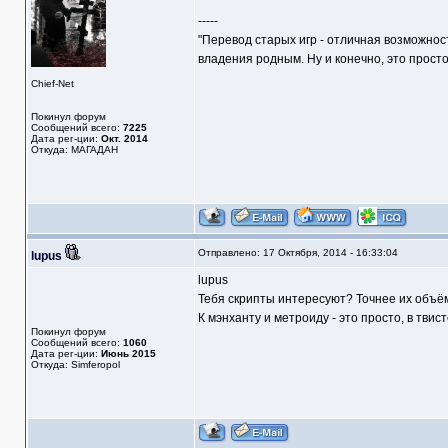
-----
"Перевод старых игр - отличная возможнос
владения родным. Ну и конечно, это прост
Chief-Net
Покинул форум
Сообщений всего:
7225
Дата рег-ции:
Окт. 2014
Откуда: МАГАДАН
Отправлено: 17 Октября, 2014 - 16:33:04
lupus
lupus
Тебя скрипты интересуют? Точнее их объё
К мэнханту и метроиду - это просто, в твис
Покинул форум
Сообщений всего:
1060
Дата рег-ции:
Июнь 2015
Откуда: Simferopol