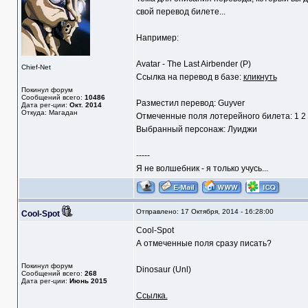
свой перевод билете...
Например:
Avatar - The Last Airbender (P)
Chief-Net
Ссылка на перевод в базе:
кликнуть
Покинул форум
Сообщений всего:
10486
Разместил перевод: Guyver
Дата рег-ции:
Окт. 2014
Откуда: Магадан
Отмеченные поля лотерейного билета: 1 2
Выбранный персонаж: Луиджи
-----
Я не волшебник - я только учусь...
Отправлено: 17 Октября, 2014 - 16:28:00
Cool-Spot
Cool-Spot
А отмеченные поля сразу писать?
Покинул форум
Dinosaur (Unl)
Сообщений всего:
268
Дата рег-ции:
Июнь 2015
Ссылка.