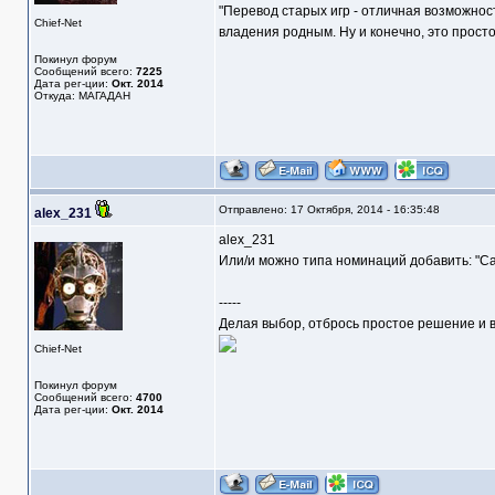
"Перевод старых игр - отличная возможнос
Chief-Net
владения родным. Ну и конечно, это прост
Покинул форум
Сообщений всего:
7225
Дата рег-ции:
Окт. 2014
Откуда: МАГАДАН
Отправлено: 17 Октября, 2014 - 16:35:48
alex_231
alex_231
Или/и можно типа номинаций добавить: "Самый
-----
Делая выбор, отбрось простое решение и в
Chief-Net
Покинул форум
Сообщений всего:
4700
Дата рег-ции:
Окт. 2014