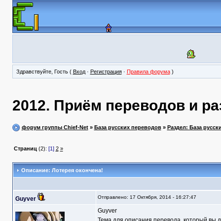
Здравствуйте, Гость (
Вход
·
Регистрация
·
Правила форума
)
2012. Приём переводов и ра
форум группы Chief-Net
»
База русских переводов
»
Раздел: База русск
Страниц
(2):
[1]
2
»
Описание: Лотерея окончена!
Отправлено: 17 Октября, 2014 - 16:27:47
Guyver
Guyver
Тема для описания перевода, который вы д