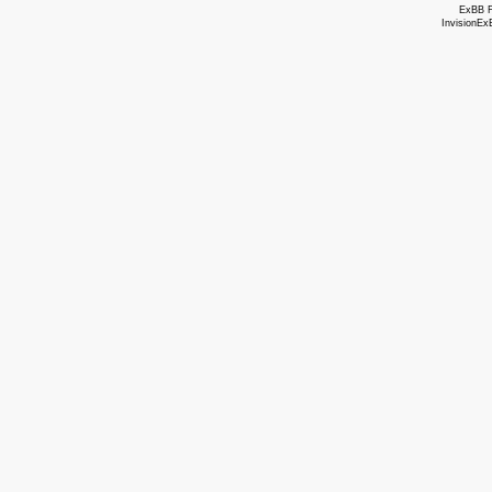
ExBB 
InvisionEx