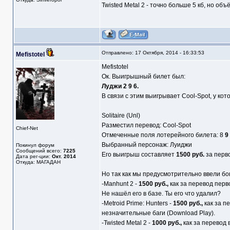
Twisted Metal 2 - точно больше 5 кб, но об
Отправлено: 17 Октября, 2014 - 16:33:53
Mefistotel
Mefistotel
Ок. Выигрышный билет был:
Луджи 2 9 6.
В связи с этим выигрывает Cool-Spot, у ко
Solitaire (Unl)
Разместил перевод: Cool-Spot
Chief-Net
Отмеченные поля лотерейного билета: 8
9
Выбранный персонаж: Луиджи
Покинул форум
Сообщений всего:
7225
Его выигрыш составляет
1500 руб.
за перво
Дата рег-ции:
Окт. 2014
Откуда: МАГАДАН
Но так как мы предусмотрительно ввели бон
-Manhunt 2 -
1500 руб.,
как за перевод перво
Не нашёл его в базе. Ты его что удалил?
-Metroid Prime: Hunters -
1500 руб.,
как за п
незначительные баги (Download Play).
-Twisted Metal 2 -
1000 руб.,
как за перевод 