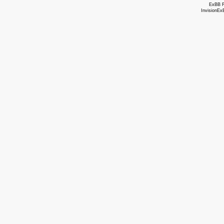
ExBB 
InvisionEx