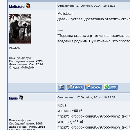
Отправлено: 17 Октября, 2014 - 16:33:16
Mefistotel
Mefistotel
Давай шустрее. Достаточно ответить, скри
-----
"Перевод старых игр - отличная возможнос
владения родным. Ну и конечно, это прост
Chief-Net
Покинул форум
Сообщений всего:
7225
Дата рег-ции:
Окт. 2014
Откуда: МАГАДАН
Отправлено: 17 Октября, 2014 - 16:33:33
lupus
lupus
мэнхант ~60 кб
https://dl.dropbox.com/u/57975554/mh2_text.
Покинул форум
метроид ~85 кб
Сообщений всего:
1060
Дата рег-ции:
Июнь 2015
https://dl.dropbox.com/u/57975554/mph_text.
Откуда: Simferopol