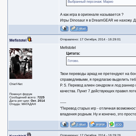
Выбранный персонаж: Марио
А как игра в оригинале называется ?
Игры Dinosaur я в DreamGEAR не нахожу. Да 
Отправлено: 17 Октября, 2014 - 16:29:01
Mefistotel
Mefistotel
Цитата:
Готово.
Твои переводы аркад не претендуют на бон
справедливыми, я предлагаю выделить теб
Chief-Net
Р. S. Перевод алиен синдром и лод раннер 
качества. Пункт 7 действующих правил лот
Покинул форум
Сообщений всего:
7225
Дата рег-ции:
Окт. 2014
-----
Откуда: МАГАДАН
"Перевод старых игр - отличная возможнос
владения родным. Ну и конечно, это прост
Отправлено: 17 Октября, 2014 - 16:29:26