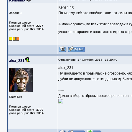
KenshinX
KenshinX
По-моему, всё это вообще тянет от силы на
Забанен
Покинул форум
А можно узнать, во всех этих переводах в с
Сообщений всего:
2277
Дата рег-ции:
Окт. 2014
участие, старание и знакомство игрока с 
Отправлено: 17 Октября, 2014 - 16:29:40
alex_231
alex_231
Ну, вообще-то в правилах не оговорено, ка
дубли не допускаются, отсюда вывод: билет
-----
Делая выбор, отбрось простое решение и в
Chief-Net
Покинул форум
Сообщений всего:
4700
Дата рег-ции:
Окт. 2014