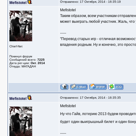
Отправлено: 17 Октября, 2014 - 16:35:19
Mefistotel
Mefistotel
Таким образом, всем участникам отправле
может выиграть любой участник. Жаль, что 
-----
"Перевод старых игр - отличная возможнос
владения родным. Ну и конечно, это прост
Chief-Net
Покинул форум
Сообщений всего:
7225
Дата рег-ции:
Окт. 2014
Откуда: МАГАДАН
Отправлено: 17 Октября, 2014 - 16:35:35
Mefistotel
Mefistotel
Ну что Гайв, лотерию 2013 будем проводи
будет один выигрышный билет и один бонус
-----