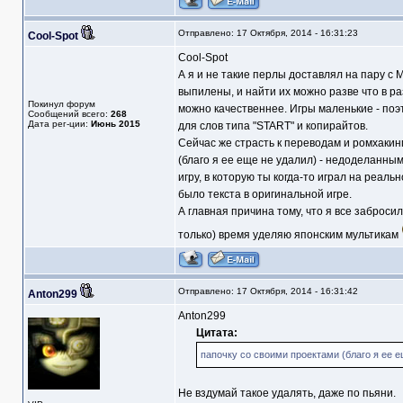
Отправлено: 17 Октября, 2014 - 16:31:23
Cool-Spot
Cool-Spot
А я и не такие перлы доставлял на пару с 
выпилены, и найти их можно разве что в ра
Покинул форум
можно качественнее. Игры маленькие - поэ
Сообщений всего:
268
Дата рег-ции:
Июнь 2015
для слов типа "START" и копирайтов.
Сейчас же страсть к переводам и ромхакинг
(благо я ее еще не удалил) - недоделанным
игру, в которую ты когда-то играл на реаль
было текста в оригинальной игре.
А главная причина тому, что я все заброси
только) время уделяю японским мультикам
Отправлено: 17 Октября, 2014 - 16:31:42
Anton299
Anton299
Цитата:
папочку со своими проектами (благо я ее е
Не вздумай такое удалять, даже по пьяни.