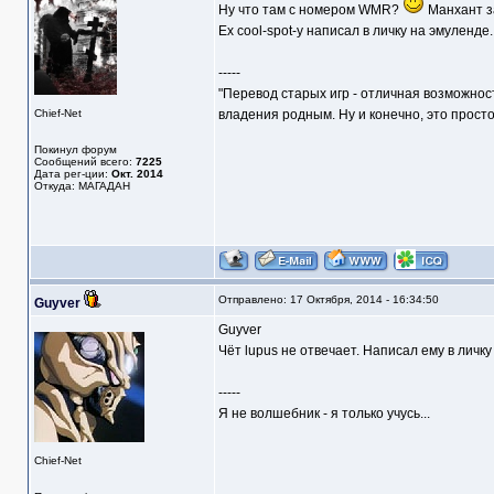
Ну что там с номером WMR?
Манхант за
Ex cool-spot-у написал в личку на эмуленде.
-----
"Перевод старых игр - отличная возможнос
Chief-Net
владения родным. Ну и конечно, это прост
Покинул форум
Сообщений всего:
7225
Дата рег-ции:
Окт. 2014
Откуда: МАГАДАН
Отправлено: 17 Октября, 2014 - 16:34:50
Guyver
Guyver
Чёт lupus не отвечает. Написал ему в личку 
-----
Я не волшебник - я только учусь...
Chief-Net