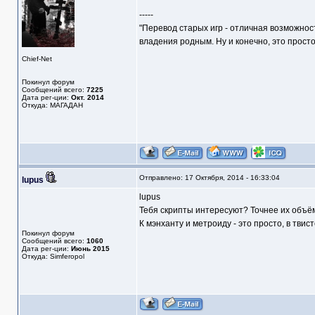
-----
"Перевод старых игр - отличная возможнос
владения родным. Ну и конечно, это прост
Chief-Net
Покинул форум
Сообщений всего:
7225
Дата рег-ции:
Окт. 2014
Откуда: МАГАДАН
Отправлено: 17 Октября, 2014 - 16:33:04
lupus
lupus
Тебя скрипты интересуют? Точнее их объё
К мэнханту и метроиду - это просто, в твис
Покинул форум
Сообщений всего:
1060
Дата рег-ции:
Июнь 2015
Откуда: Simferopol