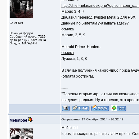
http://chief-net.ru/index.php?op tion=com_s.
Марио 3, 4, 7
Добавил перевод Twisted Metal 2 для PSX.
Chief-Net
Данные по билетам указывать здесь?
ссылка
Покинул форум
Марио, 2, 5, 9
Сообщений всего:
7225
Дата рег-ции:
Окт. 2014
Откуда: МАГАДАН
Metroid Prime: Hunters
ссылка
Луиджи, 1, 3, 8
В случае получения какого-либо приза буду 
(оплата хостинга).
-----
"Перевод старых игр - отличная возможнос
владения родным. Ну и конечно, это прост
Отправлено: 17 Октября, 2014 - 16:32:42
Mefistotel
Mefistotel
lupus, в выходные разыгрываем призы. Скин