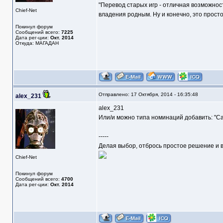
"Перевод старых игр - отличная возможнос
Chief-Net
владения родным. Ну и конечно, это прост
Покинул форум
Сообщений всего:
7225
Дата рег-ции:
Окт. 2014
Откуда: МАГАДАН
Отправлено: 17 Октября, 2014 - 16:35:48
alex_231
alex_231
Или/и можно типа номинаций добавить: "Самый
-----
Делая выбор, отбрось простое решение и в
Chief-Net
Покинул форум
Сообщений всего:
4700
Дата рег-ции:
Окт. 2014