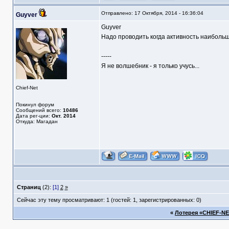
Отправлено: 17 Октября, 2014 - 16:36:04
Guyver
Guyver
Надо проводить когда активность наибольш
-----
Я не волшебник - я только учусь...
Chief-Net
Покинул форум
Сообщений всего:
10486
Дата рег-ции:
Окт. 2014
Откуда: Магадан
Страниц
(2):
[1]
2
»
Сейчас эту тему просматривают: 1 (гостей: 1, зарегистрированных: 0)
«
Лотерея «CHIEF-NET 