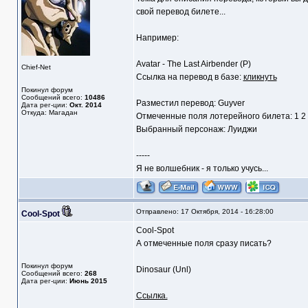
свой перевод билете...
Например:
Avatar - The Last Airbender (P)
Chief-Net
Ссылка на перевод в базе:
кликнуть
Покинул форум
Сообщений всего:
10486
Разместил перевод: Guyver
Дата рег-ции:
Окт. 2014
Откуда: Магадан
Отмеченные поля лотерейного билета: 1 2
Выбранный персонаж: Луиджи
-----
Я не волшебник - я только учусь...
Отправлено: 17 Октября, 2014 - 16:28:00
Cool-Spot
Cool-Spot
А отмеченные поля сразу писать?
Покинул форум
Dinosaur (Unl)
Сообщений всего:
268
Дата рег-ции:
Июнь 2015
Ссылка.