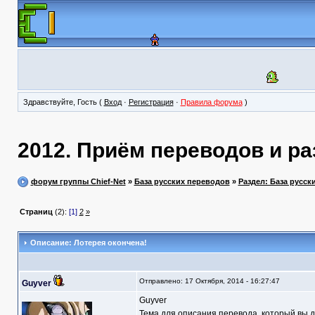
Здравствуйте, Гость (
Вход
·
Регистрация
·
Правила форума
)
2012. Приём переводов и ра
форум группы Chief-Net
»
База русских переводов
»
Раздел: База русск
Страниц
(2):
[1]
2
»
Описание: Лотерея окончена!
Отправлено: 17 Октября, 2014 - 16:27:47
Guyver
Guyver
Тема для описания перевода, который вы д