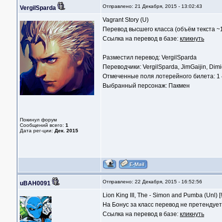
Отправлено: 21 Декабря, 2015 - 13:02:43
VergilSparda
Vagrant Story (U)
Перевод высшего класса (объём текста ~1
Ссылка на перевод в базе:
кликнуть
Разместил перевод: VergilSparda
Переводчики: VergilSparda, JimGaijin, Dimid
Отмеченные поля лотерейного билета: 1 
Выбранный персонаж: Пакмен
Покинул форум
Сообщений всего:
1
Дата рег-ции:
Дек. 2015
Отправлено: 22 Декабря, 2015 - 16:52:56
uBAH0091
Lion King III, The - Simon and Pumba (Unl) [!
На Бонус за класс перевод не претендует
Ссылка на перевод в базе:
кликнуть