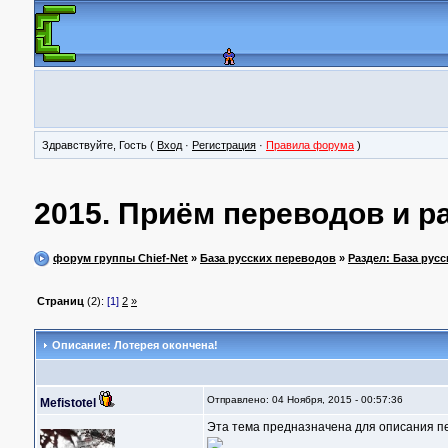
Здравствуйте, Гость (
Вход
·
Регистрация
·
Правила форума
)
2015. Приём переводов и р
форум группы Chief-Net
»
База русских переводов
»
Раздел: База рус
Страниц
(2):
[1]
2
»
Описание: Лотерея окончена!
Отправлено: 04 Ноября, 2015 - 00:57:36
Mefistotel
Эта тема предназначена для описания пе