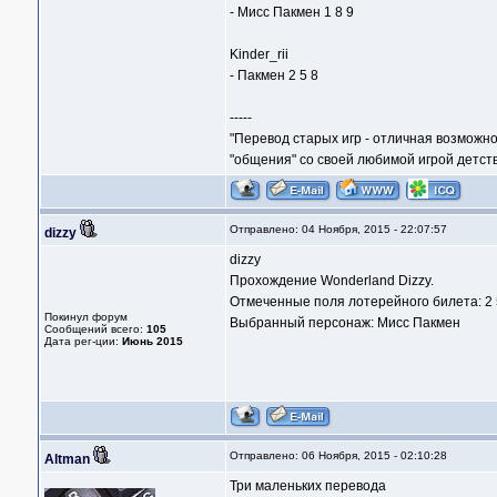
- Мисс Пакмен 1 8 9
Kinder_rii
- Пакмен 2 5 8
-----
"Перевод старых игр - отличная возможно
"общения" со своей любимой игрой детств
Отправлено: 04 Ноября, 2015 - 22:07:57
dizzy
dizzy
Прохождение Wonderland Dizzy.
Отмеченные поля лотерейного билета: 2 
Покинул форум
Выбранный персонаж: Мисс Пакмен
Сообщений всего:
105
Дата рег-ции:
Июнь 2015
Отправлено: 06 Ноября, 2015 - 02:10:28
Altman
Три маленьких перевода