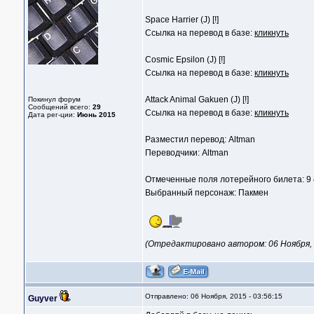
Space Harrier (J) [!]
Ссылка на перевод в базе:
кликнуть
Cosmic Epsilon (J) [!]
Ссылка на перевод в базе:
кликнуть
Attack Animal Gakuen (J) [!]
Покинул форум
Сообщений всего:
29
Ссылка на перевод в базе:
кликнуть
Дата рег-ции:
Июнь 2015
Разместил перевод: Altman
Переводчики: Altman
Отмеченные поля лотерейного билета: 9 
Выбранный персонаж: Пакмен
(Отредактировано автором: 06 Ноября, 2
Отправлено: 06 Ноября, 2015 - 03:56:15
Guyver