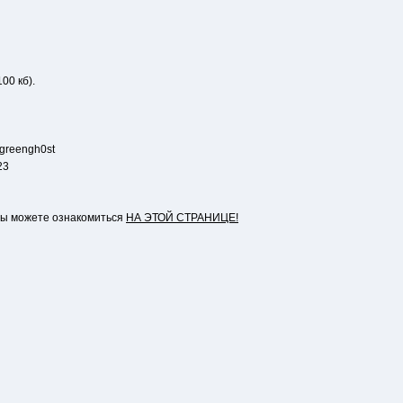
00 кб).
 greengh0st
23
вы можете ознакомиться
НА ЭТОЙ СТРАНИЦЕ!