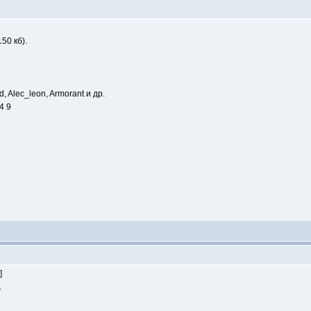
50 кб).
, Alec_leon, Armorant и др.
4 9
]
.