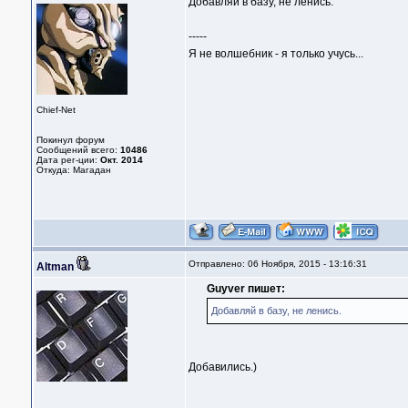
Добавляй в базу, не ленись.
-----
Я не волшебник - я только учусь...
Chief-Net
Покинул форум
Сообщений всего:
10486
Дата рег-ции:
Окт. 2014
Откуда: Магадан
Отправлено: 06 Ноября, 2015 - 13:16:31
Altman
Guyver пишет:
Добавляй в базу, не ленись.
Добавились.)