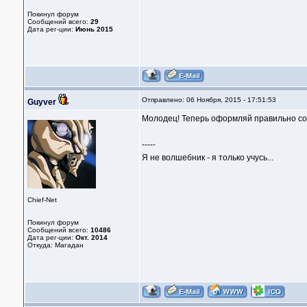
Покинул форум
Сообщений всего:
29
Дата рег-ции:
Июнь 2015
Отправлено: 06 Ноября, 2015 - 17:51:53
Guyver
Молодец! Теперь оформляй правильно соо
-----
Я не волшебник - я только учусь...
Chief-Net
Покинул форум
Сообщений всего:
10486
Дата рег-ции:
Окт. 2014
Откуда: Магадан