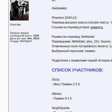
Например:
Phantom 2040 (U)
Перевод высшего класса (объём текста ~1
Chief-Net
Ссылка на перевод в базе:
кликнуть
Покинул форум
Сообщений всего:
7225
Разместил перевод: Mefistotel
Дата рег-ции:
Окт. 2014
Откуда: МАГАДАН
Переводчики: Mefistotel, alex_231, Guyver,
Отмеченные поля лотерейного билета: 1
Выбранный персонаж: пакмен
Подробнее с правилами нашей лотереи 
СПИСОК УЧАСТНИКОВ:
Dizzy:
- Мисс Пакмен 2 5 6
Altman:
- Пакмен 9 4 5
VergilSparda