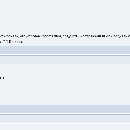
сть понять, как устроены программы, подучить иностранный язык и поднять 
а." © Dimouse
5 6