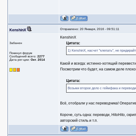
Отправлено: 20 Января, 2016 - 09:51:11
KenshinX
KenshinX
Цитата:
Забанен
1) KenshinX, насчет "клепать", не придирайт
Покинул форум
Сообщений всего:
2277
Дата рег-ции:
Окт. 2014
Какой и всегда: истинно-хотящий перевести
Посмотрим что будет, на самом деле плохого
Цитата:
Возьми второе дело с геймфака и переводи
Всё, отобрали у нас переводчика! Операти
Короче, суть одна: переводи, HitoHito, ск
авторский стиль и т.п.