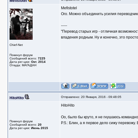
Mefistotel
Mefistotel
Ого. Можно объединить усилия переводчик
-----
"Перевод старых игр - отличная возможнос
владения родным. Ну и конечно, это прост
Chief-Net
Покинул форум
Сообщений всего:
7225
Дата рег-ции:
Окт. 2014
Откуда: МАГАДАН
Отправлено: 20 Января, 2016 - 09:48:05
HitoHito
HitoHito
Оо, было бы круто, я не гнушаюсь командно
Покинул форум
P.S.: Блин, а я первое дело сижу перевожу. 
Сообщений всего:
20
Дата рег-ции:
Июнь 2015