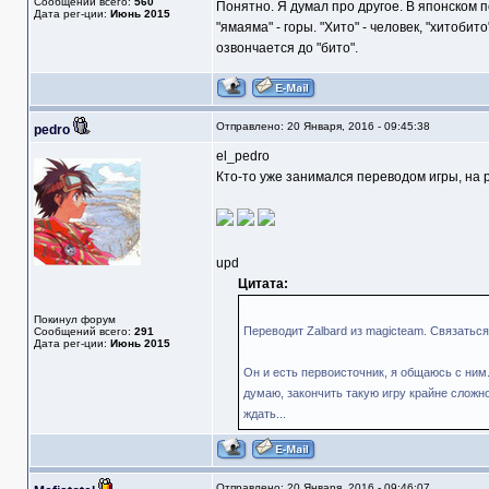
Сообщений всего:
560
Понятно. Я думал про другое. В японском п
Дата рег-ции:
Июнь 2015
"ямаяма" - горы. "Хито" - человек, "хитобит
озвончается до "бито".
Отправлено: 20 Января, 2016 - 09:45:38
pedro
el_pedro
Кто-то уже занимался переводом игры, на 
upd
Цитата:
Покинул форум
Переводит Zalbard из magicteam. Связаться
Сообщений всего:
291
Дата рег-ции:
Июнь 2015
Он и есть первоисточник, я общаюсь с ним.
думаю, закончить такую игру крайне сложн
ждать...
Отправлено: 20 Января, 2016 - 09:46:07