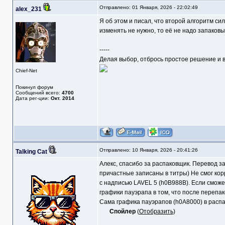
Отправлено: 01 Января, 2026 - 22:02:49
alex_231
Я об этом и писал, что второй алгоритм си
изменять не нужно, то её не надо запаковы
-----
Делая выбор, отбрось простое решение и в
Chief-Net
Покинул форум
Сообщений всего:
4700
Дата рег-ции:
Окт. 2014
Отправлено: 10 Января, 2026 - 20:41:26
Talking Cat
Алекс, спасибо за распаковщик. Перевод за
причастные записаны в титры) Не смог кор
с надписью LAVEL 5 (h0B988B). Если сможеш
графики пауэрапа в том, что после перепак
Сама графика пауэрапов (h0A8000) в распа
Спойлер
(
Отобразить
)