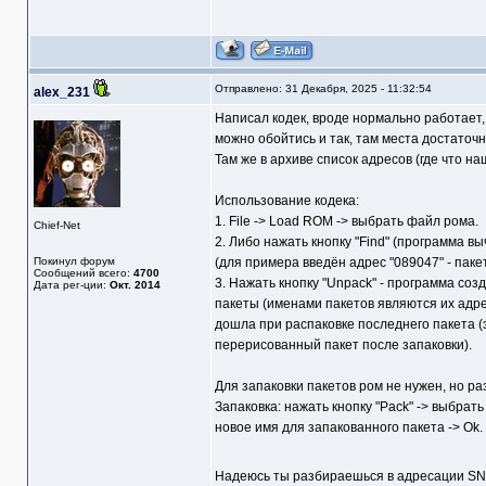
Отправлено: 31 Декабря, 2025 - 11:32:54
alex_231
Написал кодек, вроде нормально работает,
можно обойтись и так, там места достаточ
Там же в архиве список адресов (где что на
Использование кодека:
1. File -> Load ROM -> выбрать файл рома.
Chief-Net
2. Либо нажать кнопку "Find" (программа в
Покинул форум
(для примера введён адрес "089047" - паке
Сообщений всего:
4700
3. Нажать кнопку "Unpack" - программа соз
Дата рег-ции:
Окт. 2014
пакеты (именами пакетов являются их адре
дошла при распаковке последнего пакета (эт
перерисованный пакет после запаковки).
Для запаковки пакетов ром не нужен, но р
Запаковка: нажать кнопку "Pack" -> выбрат
новое имя для запакованного пакета -> Ok.
Надеюсь ты разбираешься в адресации SN