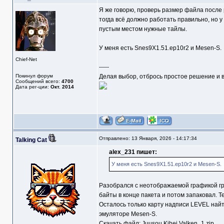
Я же говорю, проверь размер файла после 
тогда всё должно работать правильно, но у
пустым местом нужные тайлы.
У меня есть Snes9X1.51.ep10r2 и Mesen-S.
Chief-Net
-----
Покинул форум
Делая выбор, отбрось простое решение и в
Сообщений всего:
4700
Дата рег-ции:
Окт. 2014
Отправлено: 13 Января, 2026 - 14:17:34
Talking Cat
alex_231 пишет:
У меня есть Snes9X1.51.ep10r2 и Mesen-S.
Разобрался с неотображаемой графикой гр
байты в конце пакета и потом запаковал. Т
Осталось только карту надписи LEVEL най
эмуляторе Mesen-S.
Скачать файл:
Juusou Kihei Valken_1.zip