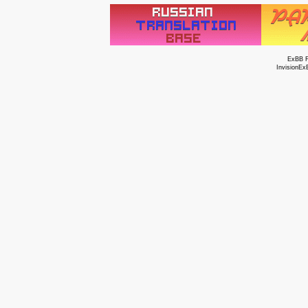
ExBB 
InvisionEx