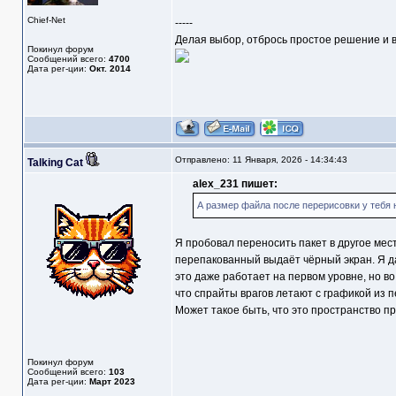
Chief-Net
-----
Делая выбор, отбрось простое решение и в
Покинул форум
Сообщений всего:
4700
Дата рег-ции:
Окт. 2014
Отправлено: 11 Января, 2026 - 14:34:43
Talking Cat
alex_231 пишет:
А размер файла после перерисовки у тебя 
Я пробовал переносить пакет в другое мес
перепакованный выдаёт чёрный экран. Я д
это даже работает на первом уровне, но во
что спрайты врагов летают с графикой из п
Может такое быть, что это пространство п
Покинул форум
Сообщений всего:
103
Дата рег-ции:
Март 2023