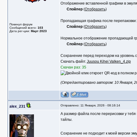
Отображение вставленной графики в эмуля
Спойлер
(
Отобразить
)
Пропадающая графика после перепаковки:
Покинул форум
Спойлер
(
Отобразить
)
Сообщений всего:
103
Дата рег-ции:
Март 2023
Нормальное отображение пропадающей гра
Спойлер
(
Отобразить
)
Сохранение перед переходом на уровень с 
Скачать файл:
Juusou Kihei Valken_4.zip
Скачан раз: 35
(Отредактировано автором: 10 Января, 202
Отправлено: 11 Января, 2026 - 08:16:14
alex_231
А размер файла после перерисовки у тебя 
тайлы.
Сохранение не подходит к моей версии эму