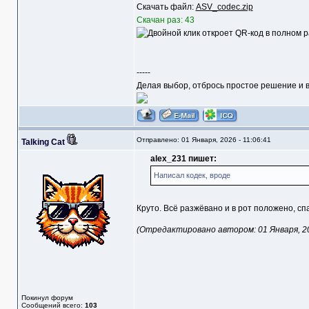
Скачать файл:
ASV_codec.zip
Скачан раз: 43
-----
Делая выбор, отбрось простое решение и в
Отправлено: 01 Января, 2026 - 11:06:41
Talking Cat
alex_231 пишет:
Написал кодек, вроде
Круто. Всё разжёвано и в рот положено, с
(Отредактировано автором: 01 Января, 202
Покинул форум
Сообщений всего:
103