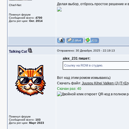
Делая выбор, отбрось простое решение и в
Chief-Net
Покинул форум
Сообщений всего:
4700
Дата рег-ции:
Окт. 2014
Отправлено: 30 Декабря, 2025 - 22:19:13
Talking Cat
alex_231 пишет:
Ссылку на ROM в студию.
Вот над этим ромом измываюсь)
Скачать файл:
Juusou Kihei Valken (J) [T+En
Скачан раз: 40
Покинул форум
Сообщений всего:
103
Дата рег-ции:
Март 2023