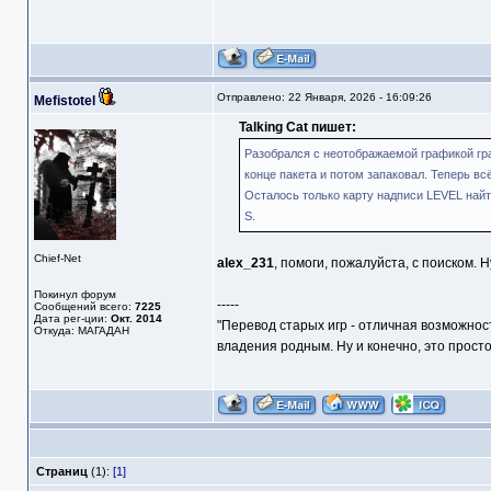
Отправлено: 22 Января, 2026 - 16:09:26
Mefistotel
Talking Cat пишет:
Разобрался с неотображаемой графикой гра
конце пакета и потом запаковал. Теперь вс
Осталось только карту надписи LEVEL най
S.
Chief-Net
alex_231
, помоги, пожалуйста, с поиском. 
Покинул форум
-----
Сообщений всего:
7225
Дата рег-ции:
Окт. 2014
"Перевод старых игр - отличная возможнос
Откуда: МАГАДАН
владения родным. Ну и конечно, это прост
Страниц
(1):
[1]