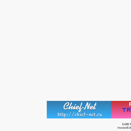
ExBB 
InvisionEx