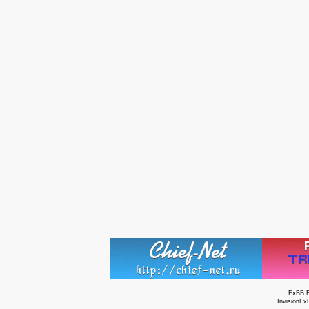
ExBB 
InvisionEx