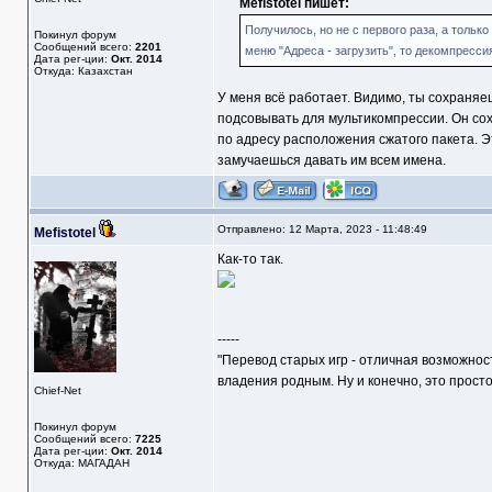
Mefistotel пишет:
Получилось, но не с первого раза, а только
Покинул форум
Сообщений всего:
2201
меню "Адреса - загрузить", то декомпресси
Дата рег-ции:
Окт. 2014
Откуда: Казахстан
У меня всё работает. Видимо, ты сохраняе
подсовывать для мультикомпрессии. Он со
по адресу расположения сжатого пакета. Эт
замучаешься давать им всем имена.
Отправлено: 12 Марта, 2023 - 11:48:49
Mefistotel
Как-то так.
-----
"Перевод старых игр - отличная возможнос
владения родным. Ну и конечно, это прост
Chief-Net
Покинул форум
Сообщений всего:
7225
Дата рег-ции:
Окт. 2014
Откуда: МАГАДАН