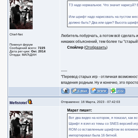
ТЗ надо нормальное. Что значит нарисуй? 
Или шрифт надо нарисовать на пустом мест
должно быть? Два или один? Высота шрифта
Chief-Net
Любитель побурчать, а потом всё сделать 
никаких объяснений, тем более ты "старый
Покинул форум
Спойлер
(
Отобразить
)
Сообщений всего:
7225
Дата рег-ции:
Окт. 2014
Откуда: МАГАДАН
-----
"Перевод старых игр - отличная возможнос
владения родным. Ну и конечно, это прост
Отправлено: 16 Марта, 2023 - 07:42:03
Mefistotel
Марат пишет:
Вот два видео на котором, я показал, как
Шрифт я взял из темы со SNES версией игр
ROM со вставленным шрифтом во вложении. П
импортировал была 16 битной.