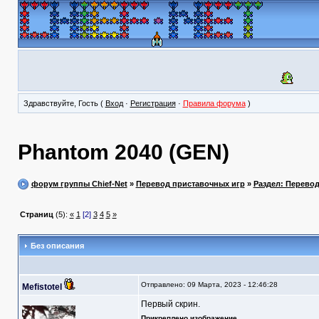
Здравствуйте, Гость (
Вход
·
Регистрация
·
Правила форума
)
Phantom 2040 (GEN)
форум группы Chief-Net
»
Перевод приставочных игр
»
Раздел: Перево
Страниц
(5):
«
1
[2]
3
4
5
»
Без описания
Отправлено: 09 Марта, 2023 - 12:46:28
Mefistotel
Первый скрин.
Прикреплено изображение