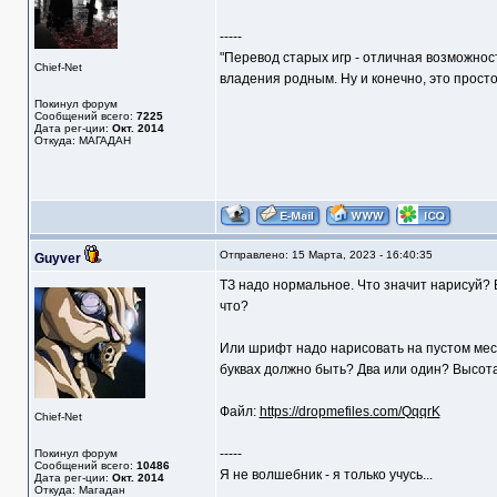
-----
"Перевод старых игр - отличная возможнос
Chief-Net
владения родным. Ну и конечно, это прост
Покинул форум
Сообщений всего:
7225
Дата рег-ции:
Окт. 2014
Откуда: МАГАДАН
Отправлено: 15 Марта, 2023 - 16:40:35
Guyver
ТЗ надо нормальное. Что значит нарисуй? 
что?
Или шрифт надо нарисовать на пустом месте
буквах должно быть? Два или один? Высот
Файл:
https://dropmefiles.com/QqqrK
Chief-Net
-----
Покинул форум
Сообщений всего:
10486
Я не волшебник - я только учусь...
Дата рег-ции:
Окт. 2014
Откуда: Магадан