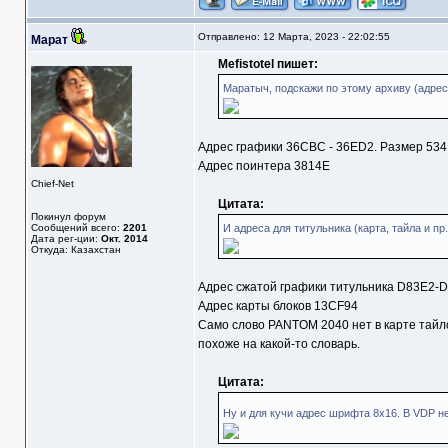
Отправлено: 12 Марта, 2023 - 22:02:55
Марат
Mefistotel пишет:
Маратыч, подскажи по этому архиву (адрес,
Адрес графики 36CBC - 36ED2. Размер 534 
Адрес поинтера 3814E
Chief-Net
Цитата:
Покинул форум
Сообщений всего:
2201
И адреса для титульника (карта, тайла и пр.
Дата рег-ции:
Окт. 2014
Откуда: Казахстан
Адрес сжатой графики титульника D83E2-
Адрес карты блоков 13CF94
Само слово PANTOM 2040 нет в карте тайл
похоже на какой-то словарь.
Цитата:
Ну и для кучи адрес шрифта 8х16. В VDP н