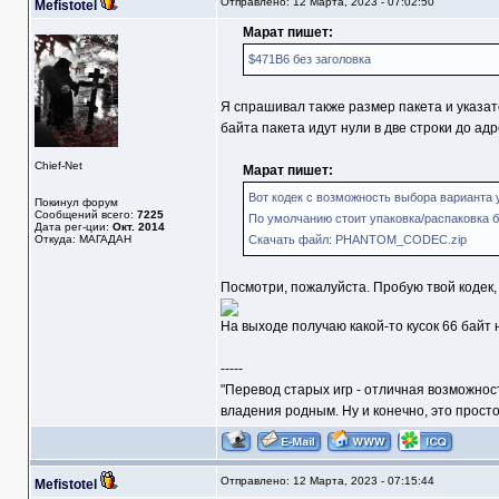
Отправлено: 12 Марта, 2023 - 07:02:50
Mefistotel
Марат пишет:
$471B6 без заголовка
Я спрашивал также размер пакета и указат
байта пакета идут нули в две строки до ад
Chief-Net
Марат пишет:
Вот кодек с возможность выбора варианта у
Покинул форум
Сообщений всего:
7225
По умолчанию стоит упаковка/распаковка без
Дата рег-ции:
Окт. 2014
Откуда: МАГАДАН
Скачать файл: PHANTOM_CODEC.zip
Посмотри, пожалуйста. Пробую твой кодек, в
На выходе получаю какой-то кусок 66 байт 
-----
"Перевод старых игр - отличная возможнос
владения родным. Ну и конечно, это прост
Отправлено: 12 Марта, 2023 - 07:15:44
Mefistotel