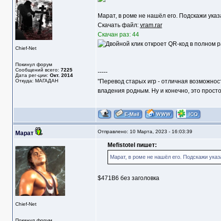
Марат, в роме не нашёл его. Подскажи указа
Скачать файл:
vram.rar
Скачан раз: 44
Chief-Net
Покинул форум
Сообщений всего:
7225
-----
Дата рег-ции:
Окт. 2014
Откуда: МАГАДАН
"Перевод старых игр - отличная возможнос
владения родным. Ну и конечно, это прост
Отправлено: 10 Марта, 2023 - 16:03:39
Марат
Mefistotel пишет:
Марат, в роме не нашёл его. Подскажи указа
$471B6 без заголовка
Chief-Net
Покинул форум