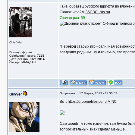
Гайв, образец русского шрифта во вложени
Скачать файл:
36CBC_rus.rar
Скачан раз: 59
-----
Chief-Net
"Перевод старых игр - отличная возможнос
владения родным. Ну и конечно, это прост
Покинул форум
Сообщений всего:
7225
Дата рег-ции:
Окт. 2014
Откуда: МАГАДАН
Отправлено: 17 Марта, 2023 - 11:30:52
Guyver
Вот:
https://dropmefiles.com/rMfN0
Сам шрифт я тоже изменил, там буквы были
вопросительный знак сделал меньше...