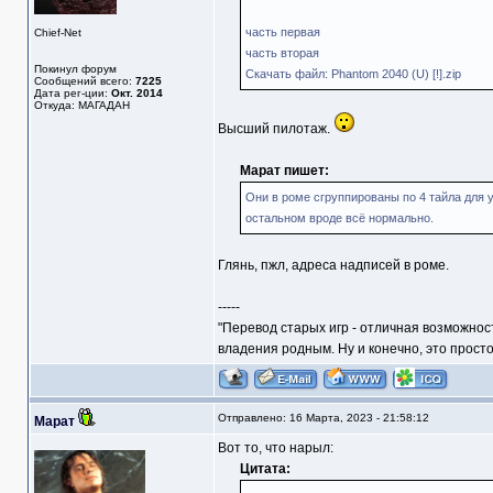
часть первая
Chief-Net
часть вторая
Покинул форум
Скачать файл: Phantom 2040 (U) [!].zip
Сообщений всего:
7225
Дата рег-ции:
Окт. 2014
Откуда: МАГАДАН
Высший пилотаж.
Марат пишет:
Они в роме сгруппированы по 4 тайла для у
остальном вроде всё нормально.
Глянь, пжл, адреса надписей в роме.
-----
"Перевод старых игр - отличная возможнос
владения родным. Ну и конечно, это прост
Отправлено: 16 Марта, 2023 - 21:58:12
Марат
Вот то, что нарыл:
Цитата: