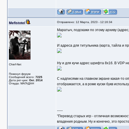
Отправлено: 12 Марта, 2023 - 12:16:34
Mefistotel
Маратыч, подскажи по этому архиву (адрес
И адреса для титульника (карта, тайла и пр
Ну и для кучи адрес шрифта 8х16. В VDP н
Chief-Net
Покинул форум
Сообщений всего:
7225
С надписями на главном экране какая-то 
Дата рег-ции:
Окт. 2014
Откуда: МАГАДАН
отображается, а в роме куски букв использ
-----
"Перевод старых игр - отличная возможнос
владения родным. Ну и конечно, это прост