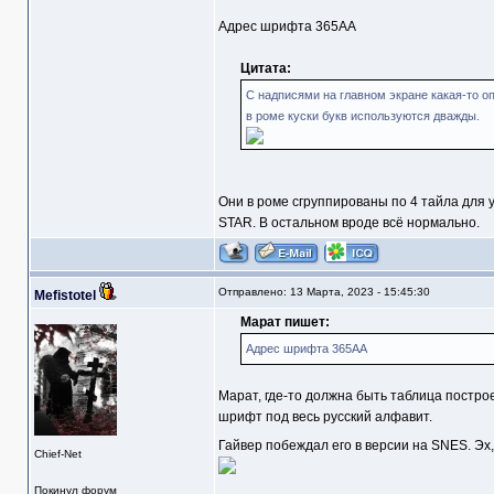
Адрес шрифта 365AA
Цитата:
С надписями на главном экране какая-то о
в роме куски букв используются дважды.
Они в роме сгруппированы по 4 тайла для у
STAR. В остальном вроде всё нормально.
Отправлено: 13 Марта, 2023 - 15:45:30
Mefistotel
Марат пишет:
Адрес шрифта 365AA
Марат, где-то должна быть таблица постро
шрифт под весь русский алфавит.
Гайвер побеждал его в версии на SNES. Эх,
Chief-Net
Покинул форум