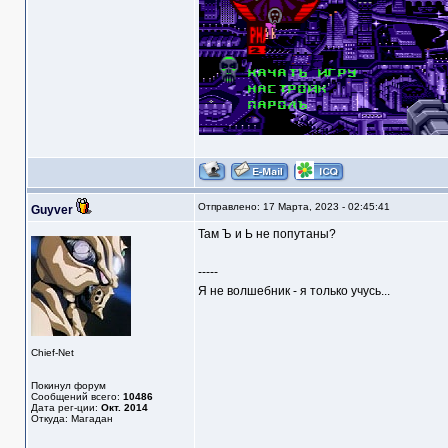
Отправлено: 17 Марта, 2023 - 02:45:41
Guyver
Там Ъ и Ь не попутаны?
-----
Я не волшебник - я только учусь...
Chief-Net
Покинул форум
Сообщений всего:
10486
Дата рег-ции:
Окт. 2014
Откуда: Магадан