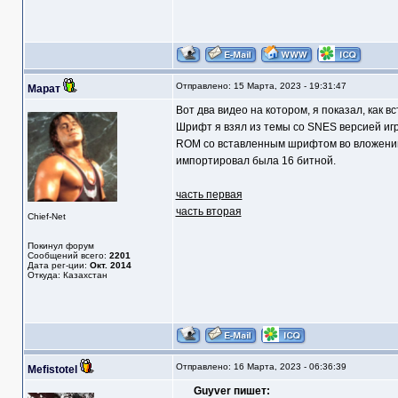
Отправлено: 15 Марта, 2023 - 19:31:47
Марат
Вот два видео на котором, я показал, как
Шрифт я взял из темы со SNES версией игр
ROM со вставленным шрифтом во вложении. П
импортировал была 16 битной.
часть первая
часть вторая
Chief-Net
Покинул форум
Сообщений всего:
2201
Дата рег-ции:
Окт. 2014
Откуда: Казахстан
Отправлено: 16 Марта, 2023 - 06:36:39
Mefistotel
Guyver пишет: