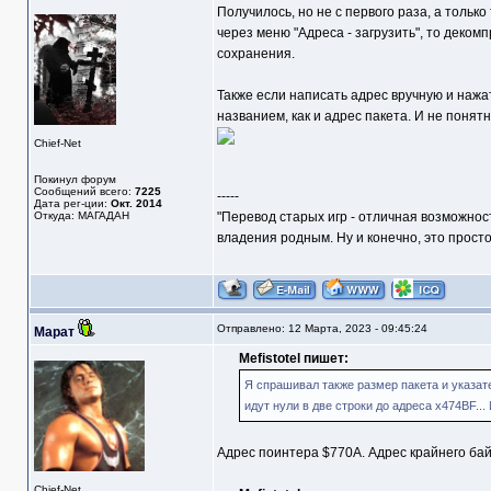
Получилось, но не с первого раза, а только
через меню "Адреса - загрузить", то деко
сохранения.
Также если написать адрес вручную и нажа
названием, как и адрес пакета. И не понят
Chief-Net
Покинул форум
Сообщений всего:
7225
-----
Дата рег-ции:
Окт. 2014
Откуда: МАГАДАН
"Перевод старых игр - отличная возможнос
владения родным. Ну и конечно, это прост
Отправлено: 12 Марта, 2023 - 09:45:24
Марат
Mefistotel пишет:
Я спрашивал также размер пакета и указате
идут нули в две строки до адреса x474BF..
Адрес поинтера $770A. Адрес крайнего бай
Chief-Net