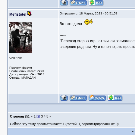
Отправлено: 18 Марта, 2023 - 00:51:58
Mefistotel
Вот это дело.
-----
"Перевод старых игр - отличная возможнос
владения родным. Ну и конечно, это прост
Chief-Net
Покинул форум
Сообщений всего:
7225
Дата рег-ции:
Окт. 2014
Откуда: МАГАДАН
Страниц
(5):
«
1
[2]
3
4
5
»
Сейчас эту тему просматривают: 1 (гостей: 1, зарегистрированных: 0)
«