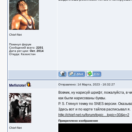
Chief-Net
Покинул форум
Сообщений всего:
2201
Дата рег-ции:
Окт. 2014
Откуда: Казахстан
Отправлено: 14 Марта, 2023 - 16:32:27
Mefistotel
Вовчик, ну нарисуй шрифт, пожалуйста, в ч
как были нарисованы буквы.
P. S. Глянул темку по SNES версии. Оказыв
Здесь вот и по карте тайлов расписывал я.
http://chief-net.ru/forum/topic....topic=30&p=2
Прикреплено изображение
Chief-Net