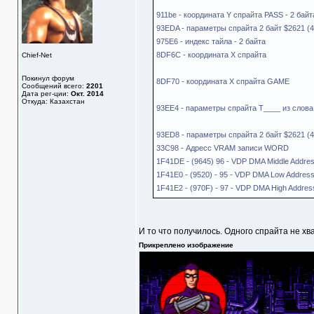
911be - координата Y спрайта PASS - 2 байт
93EDA - параметры спрайта 2 байт $2621 (4
975E6 - индекс тайла - 2 байта
8DF6C - координата Х спрайта
Chief-Net
Покинул форум
8DF70 - координата Х спрайта GAME
Сообщений всего:
2201
Дата рег-ции:
Окт. 2014
Откуда: Казахстан
93EE4 - параметры спрайта T____ из слов
93ED8 - параметры спрайта 2 байт $2621 (4
33C98 - Адресс VRAM записи WORD
1F41DE - (9645) 96 - VDP DMA Middle Addres
1F41E0 - (9520) - 95 - VDP DMA Low Address
1F41E2 - (970F) - 97 - VDP DMA High Addres
И то что получилось. Одного спрайта не хв
Прикреплено изображение