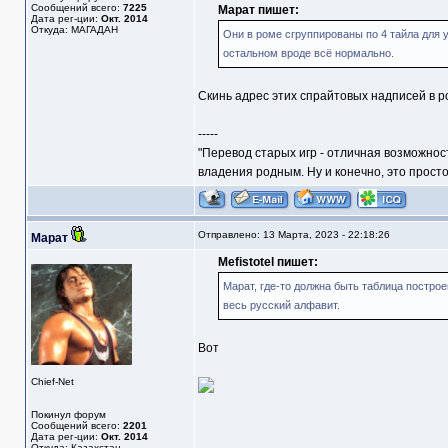
Сообщений всего:
7225
Марат пишет:
Дата рег-ции:
Окт. 2014
Откуда: МАГАДАН
Они в роме сгруппированы по 4 тайла для у
остальном вроде всё нормально.
Скинь адрес этих спрайтовых надписей в р
-----
"Перевод старых игр - отличная возможнос
владения родным. Ну и конечно, это прост
Отправлено: 13 Марта, 2023 - 22:18:26
Марат
Mefistotel пишет:
Марат, где-то должна быть таблица постро
весь русский алфавит.
Вот
Chief-Net
Покинул форум
Сообщений всего:
2201
Дата рег-ции:
Окт. 2014
Откуда: Казахстан