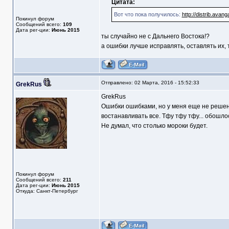
Цитата:
Вот что пока получилось:
http://distrib.avan
Покинул форум
Сообщений всего:
109
Дата рег-ции:
Июнь 2015
ты случайно не с Дальнего Востока!?
а ошибки лучше исправлять, оставлять их, 
Отправлено: 02 Марта, 2016 - 15:52:33
GrekRus
GrekRus
Ошибки ошибками, но у меня еще не решен 
востанавливать все. Тфу тфу тфу... обошло
Не думал, что столько мороки будет.
Покинул форум
Сообщений всего:
211
Дата рег-ции:
Июнь 2015
Откуда: Санкт-Петербург