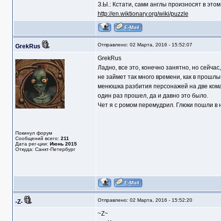
З.Ы.: Кстати, сами англы произносят в это
http://en.wiktionary.org/wiki/puzzle
Отправлено: 02 Марта, 2016 - 15:52:07
GrekRus
GrekRus
Ладно, все это, конечно занятно, но сейчас
не займет так много времени, как в прошлый
менюшка разбития персонажей на две команд
один раз прошел, да и давно это было.
Чет я с ромом перемудрил. Глюки пошли в на
Покинул форум
Сообщений всего:
211
Дата рег-ции:
Июнь 2015
Откуда: Санкт-Петербург
Отправлено: 02 Марта, 2016 - 15:52:20
-Z-
~Z~