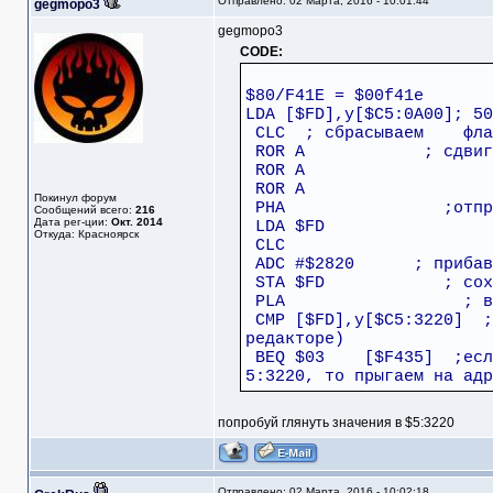
Отправлено: 02 Марта, 2016 - 10:01:44
gegmopo3
gegmopo3
CODE:
$80/F41E = $00f41e
LDA [$FD],y[$C5:0A00]; 50
CLC ; сбрасывае
ROR A ; сдвиг в
ROR A
ROR A
Покинул форум
PHA ;отправляе
Сообщений всего:
216
Дата рег-ции:
Окт. 2014
LDA $FD
Откуда: Красноярск
CLC
ADC #$2820 ; прибавл
STA $FD ; сохраня
PLA ; возвраща
CMP [$FD],y[$C5:3220] ;п
редакторе)
BEQ $03 [$F435] ;если а
5:3220, то прыгаем на адр
попробуй глянуть значения в $5:3220
Отправлено: 02 Марта, 2016 - 10:02:18