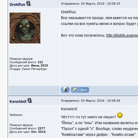
Отправлено: 02 Марта, 2016 - 10:08:15
GrekRus
GrekRus
Все оказывается проще, чем кажется на пер
ссылки на все пункты меню и вопрос будет
Вот что пока получилось:
http://distrib.avan
Покинул форум
Сообщений всего:
211
Дата рег-ции:
Июнь 2015
Откуда: Санкт-Петербург
Отправлено: 02 Марта, 2016 - 10:08:39
KenshinX
KenshinX
Забанен
Чёттттт-то тут никто не пишет!
"Йены", а не "ены". Или название валюты и
Покинул форум
Сообщений всего:
2277
"Паззл" с одной "з". Вообще, слово неудачно
Дата рег-ции:
Окт. 2014
"Комбоатаки" через дефис - "Комбо-атаки".