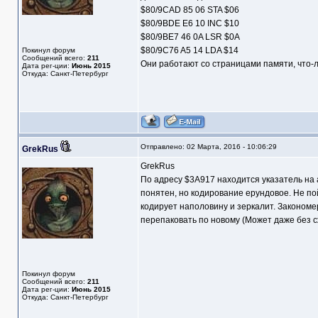
$80/9CAD 85 06 STA $06
$80/9BDE E6 10 INC $10
$80/9BE7 46 0A LSR $0A
$80/9C76 A5 14 LDA $14
Покинул форум
Сообщений всего:
211
Они работают со страницами памяти, что-
Дата рег-ции:
Июнь 2015
Откуда: Санкт-Петербург
Отправлено: 02 Марта, 2016 - 10:06:29
GrekRus
GrekRus
По адресу $3A917 находится указатель на 
понятен, но кодирование ерундовое. Не п
кодирует наполовину и зеркалит. Закономе
перепаковать по новому (Может даже без с
Покинул форум
Сообщений всего:
211
Дата рег-ции:
Июнь 2015
Откуда: Санкт-Петербург