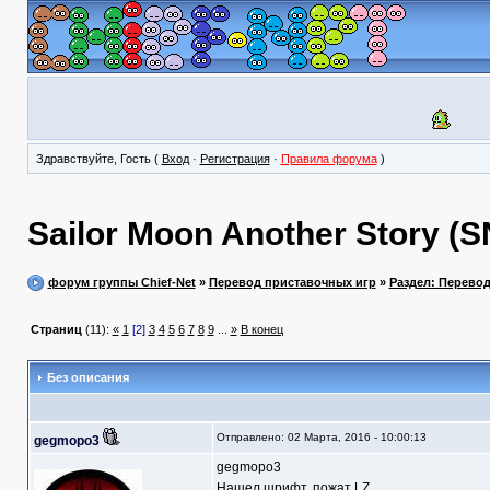
Здравствуйте, Гость (
Вход
·
Регистрация
·
Правила форума
)
Sailor Moon Another Story (
форум группы Chief-Net
»
Перевод приставочных игр
»
Раздел: Перево
Страниц
(11):
«
1
[2]
3
4
5
6
7
8
9
...
»
В конец
Без описания
Отправлено: 02 Марта, 2016 - 10:00:13
gegmopo3
gegmopo3
Нашел шрифт. пожат LZ.