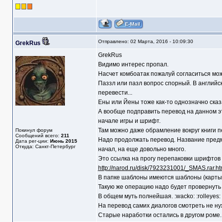
Отправлено: 02 Марта, 2016 - 10:09:30
GrekRus
GrekRus
Видимо интерес пропал.
Насчет комбоатак пожалуй согласиться мо
Паззл или пазл вопрос спорный. В английск
перевести...
Ены или Йены тоже как-то однозначно сказа
А вообще подправить перевод на данном эт
начале игры и шрифт.
Там можно даже обрамление вокруг книги пе
Покинул форум
Сообщений всего:
211
Надо продолжать перевод. Название предме
Дата рег-ции:
Июнь 2015
Откуда: Санкт-Петербург
начал, на еще довольно много.
Это ссылка на прогу перепаковки шрифтов 
http://narod.ru/disk/7923231001/_SMAS.rar.ht
В папке шаблоны имеются шаблоны (карты 
Такую же операцию надо будет провернуть 
В общем муть полнейшая. :wacko: :rolleyes:
На перевод самих диалогов смотреть не ну
Старые наработки остались в другом роме.