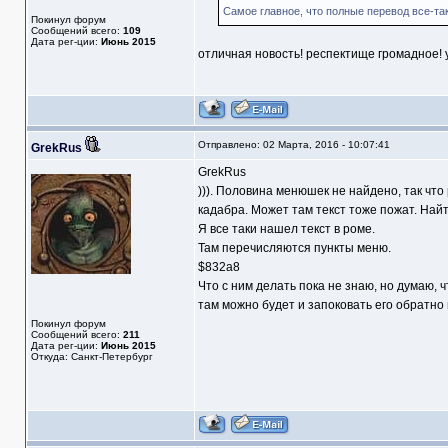
Самое главное, что полные перевод все-та
Покинул форум
Сообщений всего:
109
Дата рег-ции:
Июнь 2015
отличная новость! респектище громадное! 
Отправлено: 02 Марта, 2016 - 10:07:41
GrekRus
GrekRus
))). Половина менюшек не найдено, так что
кадабра. Может там текст тоже пожат. Найт
Я все таки нашел текст в роме.
Там перечисляются пункты меню.
$832a8
Что с ним делать пока не знаю, но думаю, ч
там можно будет и запоковать его обратно 
Покинул форум
Сообщений всего:
211
Дата рег-ции:
Июнь 2015
Откуда: Санкт-Петербург