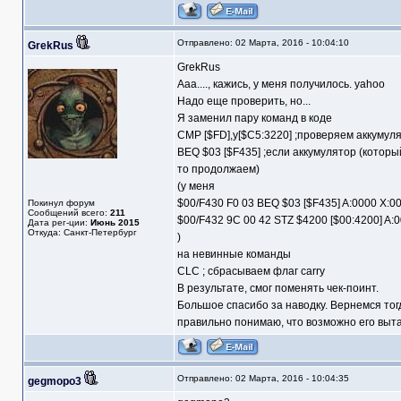
Отправлено: 02 Марта, 2016 - 10:04:10
GrekRus
GrekRus
Ааа...., кажись, у меня получилось. yahoo
Надо еще проверить, но...
Я заменил пару команд в коде
CMP [$FD],y[$C5:3220] ;проверяем аккумуля
BEQ $03 [$F435] ;если аккумулятор (который
то продолжаем)
(у меня
$00/F430 F0 03 BEQ $03 [$F435] A:0000 X:0
Покинул форум
Сообщений всего:
211
$00/F432 9C 00 42 STZ $4200 [$00:4200] A:
Дата рег-ции:
Июнь 2015
Откуда: Санкт-Петербург
)
на невинные команды
CLC ; сбрасываем флаг carry
В результате, смог поменять чек-поинт.
Большое спасибо за наводку. Вернемся тогда
правильно понимаю, что возможно его выта
Отправлено: 02 Марта, 2016 - 10:04:35
gegmopo3