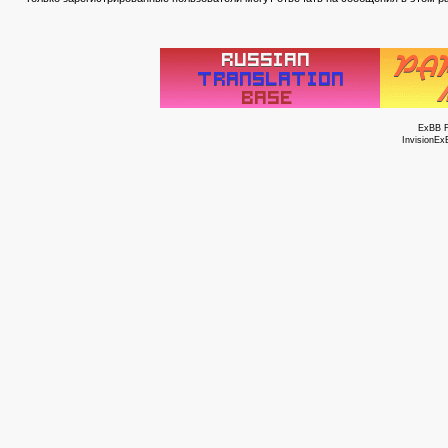
ExBB 
InvisionEx