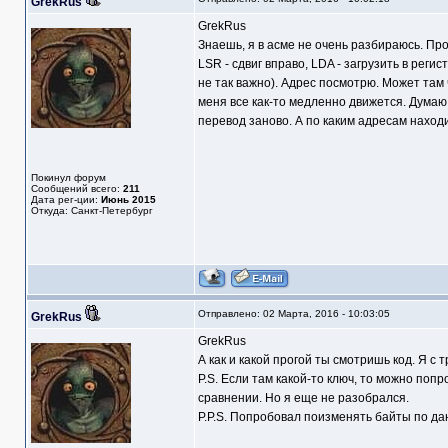
GrekRus
GrekRus
Знаешь, я в асме не очень разбираюсь. Пр
LSR - сдвиг вправо, LDA - загрузить в регис
не так важно). Адрес посмотрю. Может там 
меня все как-то медленно движется. Думаю
перевод заново. А по каким адресам нахо
Покинул форум
Сообщений всего:
211
Дата рег-ции:
Июнь 2015
Откуда: Санкт-Петербург
Отправлено: 02 Марта, 2016 - 10:03:05
GrekRus
GrekRus
А как и какой прогой ты смотришь код. Я с 
P.S. Если там какой-то ключ, то можно по
сравнении. Но я еще не разобрался.
P.P.S. Попробовал поизменять байты по дан