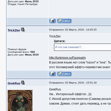
Дата рег-ции:
Июнь 2015
Откуда: Санкт-Петербург
Отправлено: 02 Марта, 2016 - 14:45:25
TrickZter
TrickZter
Цитата:
И что сие означает?...
Покинул форум
Сообщений всего:
560
Дата рег-ции:
Июнь 2015
http://lurkmore.ru/Facepalm
В русском языке нет слов "паззл" и "ена". 
этот богомерзкий аффто-пиривотчик знает 
Отправлено: 02 Марта, 2016 - 15:51:19
GrekRus
GrekRus
Хм... Интересный оффтоп...)))
С Иеной допустим понятно (Самому резало г
совсем. Думаю, стоит дать перевод, а не т