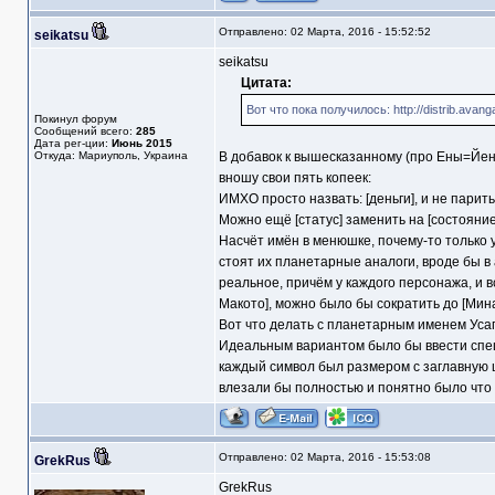
Отправлено: 02 Марта, 2016 - 15:52:52
seikatsu
seikatsu
Цитата:
Вот что пока получилось: http://distrib.avang
Покинул форум
Сообщений всего:
285
Дата рег-ции:
Июнь 2015
Откуда: Мариуполь, Украина
В добавок к вышесказанному (про Ены=Йен
вношу свои пять копеек:
ИМХО просто назвать: [деньги], и не парить
Можно ещё [статус] заменить на [состояние
Насчёт имён в менюшке, почему-то только у 
стоят их планетарные аналоги, вроде бы в
реальное, причём у каждого персонажа, и в
Макото], можно было бы сократить до [Мин
Вот что делать с планетарным именем Усаги
Идеальным вариантом было бы ввести спец
каждый символ был размером с заглавную ш
влезали бы полностью и понятно было что 
Отправлено: 02 Марта, 2016 - 15:53:08
GrekRus
GrekRus