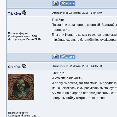
Отправлено: 02 Марта, 2016 - 14:44:49
TrickZter
TrickZter
Паззл или пазл вопрос спорный. В английск
перевести...
Покинул форум
Ены или Йены тоже как-то однозначно сказа
Сообщений всего:
560
Дата рег-ции:
Июнь 2015
http://magicteam.net/forum/Smile...eys/facepal
Отправлено: 02 Марта, 2016 - 14:45:00
GrekRus
GrekRus
И что сие означает?...
Я прогу выложил, так что можешь предложи
менюшек стразиками разукрасить. :rolleyes
А у меня на очереди перевод названий спе
Глядишь, найду в игре что-то новое.
Покинул форум
Сообщений всего:
211