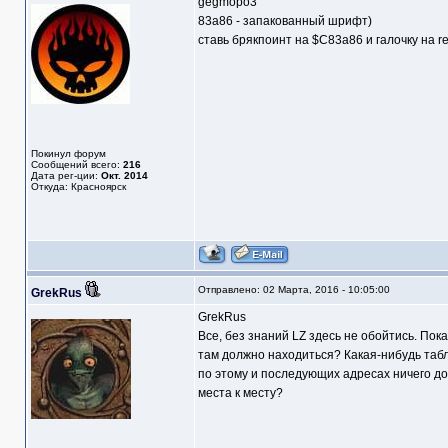
gegmopo3
83a86 - запакованный шрифт)
ставь брякпоинт на $C83a86 и галочку на r
Покинул форум
Сообщений всего:
216
Дата рег-ции:
Окт. 2014
Откуда: Красноярск
Отправлено: 02 Марта, 2016 - 10:05:00
GrekRus
GrekRus
Все, без знаний LZ здесь не обойтись. Пока
там должно находиться? Какая-нибудь таб
по этому и последующих адресах ничего до
места к месту?