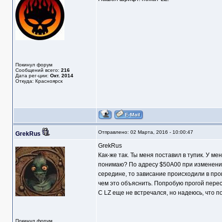
Покинул форум
Сообщений всего:
216
Дата рег-ции:
Окт. 2014
Откуда: Красноярск
Отправлено: 02 Марта, 2016 - 10:00:47
GrekRus
GrekRus
Как-же так. Ты меня поставил в тупик. У ме
понимаю? По адресу $50А00 при изменении 
середине, то зависание происходили в проц
чем это объяснить. Попробую прогой пересч
С LZ еще не встречался, но надеюсь, что п
Покинул форум