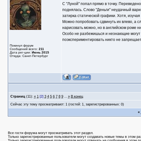
С "Луной" попал прямо в точку. Переведено
поднялась. Слово "Деньги" неудачный вари
затирка статической графики. Хотя, изуча
Можно попробовать сдвинуть их влево, а сл
нарисовать можно, но в английском роме ни
Особо не разбежишься и незнающие могут н
поэкспериментировать никто не запрещает
Покинул форум
Сообщений всего:
211
Дата рег-ции:
Июнь 2015
Откуда: Санкт-Петербург
Страниц
(11):
«
1
[2]
3
4
5
6
7
8
9
...
»
В конец
Сейчас эту тему просматривают: 1 (гостей: 1, зарегистрированных: 0)
«
Все гости форума могут просматривать этот раздел.
Только зарегистрированные пользователи могут создавать новые темы в этом ра
Только зарегистрированные пользователи могут отвечать на сообщения в этом р