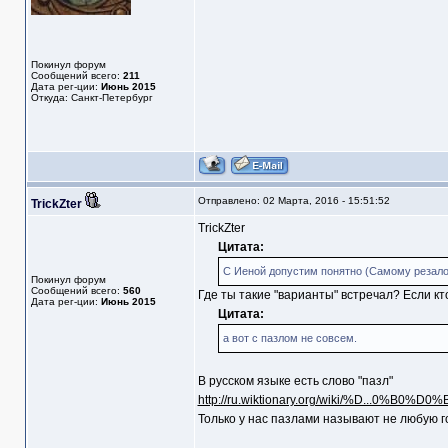
Покинул форум
Сообщений всего:
211
Дата рег-ции:
Июнь 2015
Откуда: Санкт-Петербург
Отправлено: 02 Марта, 2016 - 15:51:52
TrickZter
TrickZter
Цитата:
С Иеной допустим понятно (Самому резало 
Покинул форум
Сообщений всего:
560
Где ты такие "варианты" встречал? Если кто
Дата рег-ции:
Июнь 2015
Цитата:
а вот с пазлом не совсем.
В русском языке есть слово "пазл"
http://ru.wiktionary.org/wiki/%D...0%B0%
Только у нас пазлами называют не любую го