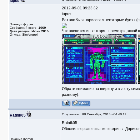
lupus
2012-09-01 09:23:32
lupus
Вот как бы я нарисовал некоторые буквы (
Покинул форум
Сообщений всего:
1060
Что касается инвентаря - посмотри, какой 
Дата рег-ции:
Июнь 2015
Откуда: Simferopol
Обрати внимание на ширину и высоту символ
разному).
Отправлено: 08 Сентября, 2016 - 04:40:11
Ratnik05
Ratnik05
Обновил версию в шапке и скрины. Дорисов
Покинул форум