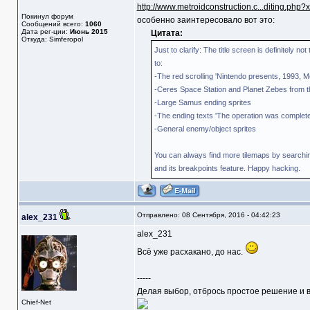
http://www.metroidconstruction.c...diting.php?
Покинул форум
особенно заинтересовало вот это:
Сообщений всего:
1060
Дата рег-ции:
Июнь 2015
Цитата:
Откуда: Simferopol
Just to clarify: The title screen is definitely no
to:
-The red scrolling 'Nintendo presents, 1993, Met
-Ceres Space Station and Planet Zebes from th
-Large Samus ending sprites
-The ending texts 'The operation was complete
-General enemy/object sprites
You can always find more tilemaps by searching
and its breakpoints feature. Happy hacking.
Отправлено: 08 Сентября, 2016 - 04:42:23
alex_231
alex_231
Всё уже расхакано, до нас.
-----
Делая выбор, отбрось простое решение и в
Chief-Net