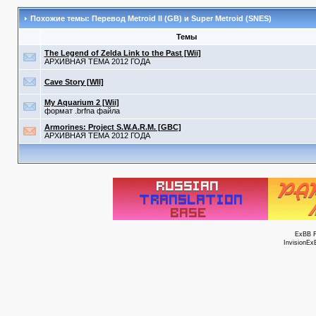
Похожие темы: Перевод Metroid II (GB) и Super Metroid (SNES)
Темы
The Legend of Zelda Link to the Past [Wii]
АРХИВНАЯ ТЕМА 2012 ГОДА
Cave Story [WII]
My Aquarium 2 [Wii]
формат .brfna файла
Armorines: Project S.W.A.R.M. [GBC]
АРХИВНАЯ ТЕМА 2012 ГОДА
ExBB 
InvisionEx