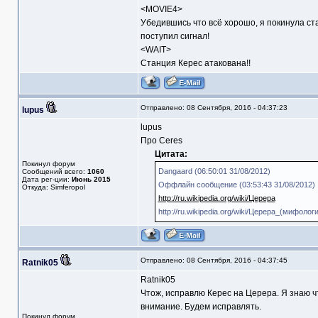
<MOVIE4>
Убедившись что всё хорошо, я покинула ст
поступил сигнал!
<WAIT>
Станция Керес атакована!!
Отправлено: 08 Сентября, 2016 - 04:37:23
lupus
lupus
Про Ceres
Цитата:
Покинул форум
Dangaard (06:50:01 31/08/2012)
Сообщений всего:
1060
Дата рег-ции:
Июнь 2015
Оффлайн сообщение (03:53:43 31/08/2012)
Откуда: Simferopol
http://ru.wikipedia.org/wiki/Церера
http://ru.wikipedia.org/wiki/Церера_(мифолог
Отправлено: 08 Сентября, 2016 - 04:37:45
Ratnik05
Ratnik05
Чтож, исправлю Керес на Церера. Я знаю чт
внимание. Будем исправлять.
Покинул форум