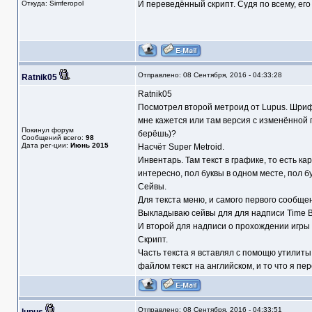
Откуда: Simferopol
И переведённый скрипт. Судя по всему, его
Отправлено: 08 Сентября, 2016 - 04:33:28
Ratnik05
Ratnik05
Посмотрел второй метроид от Lupus. Шриф
мне кажется или там версия с изменённой 
Покинул форум
берёшь)?
Сообщений всего:
98
Дата рег-ции:
Июнь 2015
Насчёт Super Metroid.
Инвентарь. Там текст в графике, то есть к
интересно, пол буквы в одном месте, пол б
Сейвы.
Для текста меню, и самого первого сообщен
Выкладываю сейвы для для надписи Time Bo
И второй для надписи о прохождении игры 
Скрипт.
Часть текста я вставлял с помощю утилиты
файлом текст на английском, и то что я пер
Отправлено: 08 Сентября, 2016 - 04:33:51