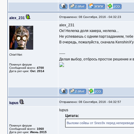
Отправлено: 08 Сентября, 2016 - 04:32:23
alex_231
alex_231
Ох! Нелегка доля хакера, нелегка...
Не успеваешь с одним партзаданием, тебе 
В очередь, пожалуйста, сначала KenshinX'у
-----
Chief-Net
Делая выбор, отбрось простое решение и в
Покинул форум
Сообщений всего:
4700
Дата рег-ции:
Окт. 2014
Отправлено: 08 Сентября, 2016 - 04:32:57
lupus
lupus
Цитата:
Выложи сейвы от Snes9x перед непереведе
Покинул форум
Сообщений всего:
1060
Дата рег-ции:
Июнь 2015