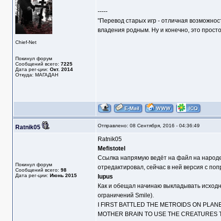
-----
"Перевод старых игр - отличная возможнос
владения родным. Ну и конечно, это прост
Chief-Net
Покинул форум
Сообщений всего:
7225
Дата рег-ции:
Окт. 2014
Откуда: МАГАДАН
Отправлено: 08 Сентября, 2016 - 04:36:49
Ratnik05
Ratnik05
Mefistotel
Ссылка напрямую ведёт на файл на народе.
Покинул форум
отредактировал, сейчас в ней версия с п
Сообщений всего:
98
Дата рег-ции:
Июнь 2015
lupus
Как и обещал начинаю выкладывать исходн
ограничений Smile).
I FIRST BATTLED THE METROIDS ON PLANE
MOTHER BRAIN TO USE THE CREATURES TO 