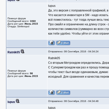
lupus
lupus
Да, это версия с поправленной графикой, 
Что касается инвентаря в SM - надо искать
Покинул форум
всё поместилось - тут тогда лучше весь текс
Сообщений всего:
1060
Дата рег-ции:
Июнь 2015
Про смайл и ограничение на длину строк - 
Откуда: Simferopol
количество символов (суммарно во всех стр
как тебе удобно. Чтобы уйти от этих ограни
Отправлено: 08 Сентября, 2016 - 04:34:24
Ratnik05
Ratnik05
Со вторым Метроидом определились. Дораб
С Суперметроидом как раз и прошу помощи 
Покинул форум
чтобы текст был везде одинаковым, думаю
Сообщений всего:
98
Дата рег-ции:
Июнь 2015
исходный. Для сравнения и качества перев
Отправлено: 08 Сентября, 2016 - 04:34:48
lupus
lupus