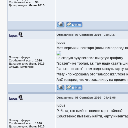
Сообщений всего:
98
Дата рег-ции:
Июнь 2015
Отправлено: 08 Сентября, 2016 - 04:40:37
lupus
lupus
Моя версия инвентаря (начинал перевод пос
Покинул форум
на скорую руку вставил вынутую графику.
Сообщений всего:
1060
"spazer" - не трогал, т.к. там надо хавать 
Дата рег-ции:
Июнь 2015
Откуда: Simferopol
"сальто-прыжок" - там надо хакнуть карту т
"лёд" - по хорошему это "заморозка", тоже 
АнС говорил, что что хакал игру на предмет
Отправлено: 08 Сентября, 2016 - 04:41:06
lupus
lupus
Ребята, кто силён в поиске карт тайлов?
Собственно пытаюсь найти, карту инвентар
Покинул форум
Сообщений всего:
1060
Дата рег-ции:
Июнь 2015