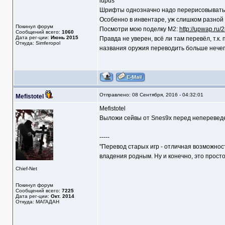
lupus
Шрифты однозначно надо перерисовывать в 
Особенно в инвентаре, уж слишком разной 
Покинул форум
Посмотри мою поделку М2:
http://upwap.ru/
Сообщений всего:
1060
Дата рег-ции:
Июнь 2015
Правда не уверен, всё ли там перевёл, т.к
Откуда: Simferopol
названия оружия переводить больше нечег
Отправлено: 08 Сентября, 2016 - 04:32:01
Mefistotel
Mefistotel
Выложи сейвы от Snes9x перед непереведе
-----
"Перевод старых игр - отличная возможнос
владения родным. Ну и конечно, это прост
Chief-Net
Покинул форум
Сообщений всего:
7225
Дата рег-ции:
Окт. 2014
Откуда: МАГАДАН