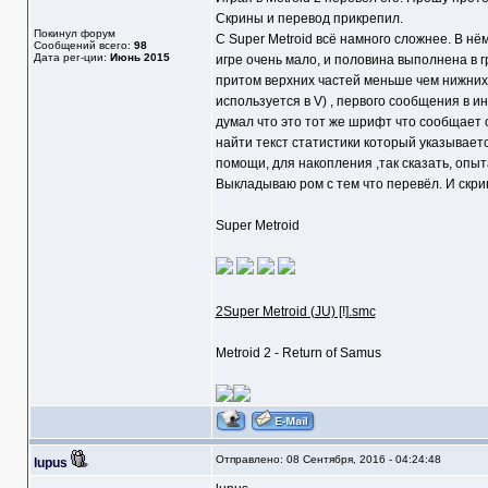
Скрины и перевод прикрепил.
Покинул форум
С Super Metroid всё намного сложнее. В нё
Сообщений всего:
98
Дата рег-ции:
Июнь 2015
игре очень мало, и половина выполнена в г
притом верхних частей меньше чем нижних, 
используется в V) , первого сообщения в и
думал что это тот же шрифт что сообщает о 
найти текст статистики который указывает
помощи, для накопления ,так сказать, опыт
Выкладываю ром с тем что перевёл. И скр
Super Metroid
2Super Metroid (JU) [!].smc
Metroid 2 - Return of Samus
Отправлено: 08 Сентября, 2016 - 04:24:48
lupus