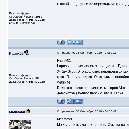
Скачай шедевровские переводы метроида дл
Покинул форум
Сообщений всего:
1060
Дата рег-ции:
Июнь 2015
Откуда: Simferopol
Отправлено: 08 Сентября, 2016 - 04:35:17
Ratnik05
Ratnik05
Lupus я первым делом это и сделал. Единс
X-Ray Scop. Это дословно переводится как 
Покинул форум
крюк. Я написал Крюк. Остальные способнос
Сообщений всего:
98
Дата рег-ции:
Июнь 2015
укажите.
Блин, хотел завтра выложить второй Метро
демонстрационную версию, что в шапке...
Отправлено: 08 Сентября, 2016 - 04:35:41
Mefistotel
Mefistotel
Могу удалить или подправить. Ссылка на эт