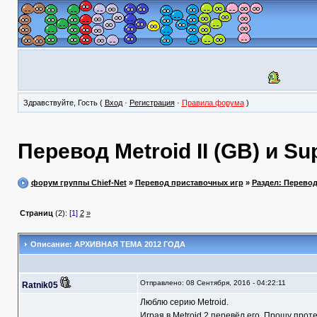
Здравствуйте, Гость (
Вход
·
Регистрация
·
Правила форума
)
Перевод Metroid II (GB) и Su
форум группы Chief-Net
»
Перевод приставочных игр
»
Раздел: Перево
Страниц
(2):
[1]
2
»
Описание: АРХИВНАЯ ТЕМА 2012 ГОДА
Отправлено: 08 Сентября, 2016 - 04:22:11
Ratnik05
Люблю серию Metroid.
Играя в Metroid 2 перевёл его. Прошу прот