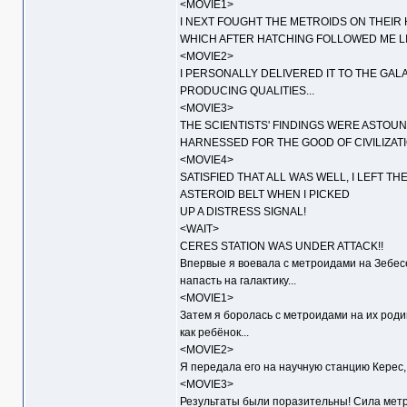
<MOVIE1>
I NEXT FOUGHT THE METROIDS ON THEIR
WHICH AFTER HATCHING FOLLOWED ME LIK
<MOVIE2>
I PERSONALLY DELIVERED IT TO THE GAL
PRODUCING QUALITIES...
<MOVIE3>
THE SCIENTISTS' FINDINGS WERE ASTOU
HARNESSED FOR THE GOOD OF CIVILIZATI
<MOVIE4>
SATISFIED THAT ALL WAS WELL, I LEFT T
ASTEROID BELT WHEN I PICKED
UP A DISTRESS SIGNAL!
<WAIT>
CERES STATION WAS UNDER ATTACK!!
Впервые я воевала с метроидами на Зебесе
напасть на галактику...
<MOVIE1>
Затем я боролась с метроидами на их роди
как ребёнок...
<MOVIE2>
Я передала его на научную станцию Керес, 
<MOVIE3>
Результаты были поразительны! Сила метр