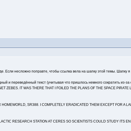
е. Если несложно поправте, чтобы ссылка вела на шапку этой темы. Шапку я
ный и переведённый текст (учитывая что пришлось немного сократить из-за 
NET ZEBES. IT WAS THERE THAT I FOILED THE PLANS OF THE SPACE PIRA
R HOMEWORLD, SR388. I COMPLETELY ERADICATED THEM EXCEPT FOR A L
LACTIC RESEARCH STATION AT CERES SO SCIENTISTS COULD STUDY ITS EN