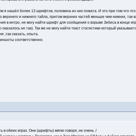
ём я нашёл более 13 шрифтов, половина из них пожата. И это при том что что 
 верхнего и нижнего тайла, притом верхних частей меньше чем нижних, так ка
ения в интро, не могу найти шрифт для сообщения о взрыве Зебеса в конце иг
то оказалось не так). Так же не могу найти текст статистики который указыв
я ,так сказать, опыта.
риншоты соответственно.
 обеих играх. Они (шрифты) мягко говоря, не очень :/