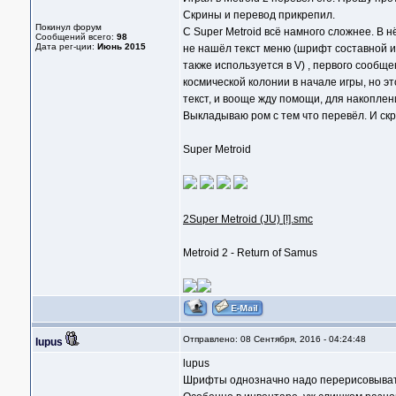
Скрины и перевод прикрепил.
Покинул форум
С Super Metroid всё намного сложнее. В н
Сообщений всего:
98
Дата рег-ции:
Июнь 2015
не нашёл текст меню (шрифт составной из
также используется в V) , первого сообщ
космической колонии в начале игры, но э
текст, и вооще жду помощи, для накоплени
Выкладываю ром с тем что перевёл. И ск
Super Metroid
2Super Metroid (JU) [!].smc
Metroid 2 - Return of Samus
Отправлено: 08 Сентября, 2016 - 04:24:48
lupus
lupus
Шрифты однозначно надо перерисовывать в