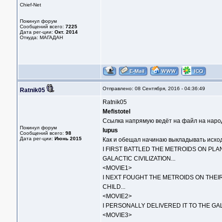
Chief-Net
Покинул форум
Сообщений всего:
7225
Дата рег-ции:
Окт. 2014
Откуда: МАГАДАН
Отправлено: 08 Сентября, 2016 - 04:36:49
Ratnik05
Ratnik05
Mefistotel
Ссылка напрямую ведёт на файл на народ
Покинул форум
lupus
Сообщений всего:
98
Дата рег-ции:
Июнь 2015
Как и обещал начинаю выкладывать исход
I FIRST BATTLED THE METROIDS ON PLA
GALACTIC CIVILIZATION...
<MOVIE1>
I NEXT FOUGHT THE METROIDS ON THEI
CHILD...
<MOVIE2>
I PERSONALLY DELIVERED IT TO THE GA
<MOVIE3>