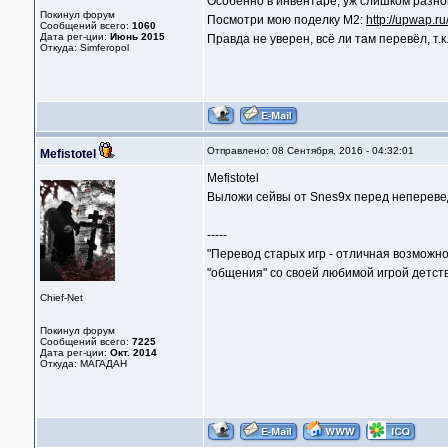
Особенно в инвентаре, уж слишком разно
Покинул форум
Посмотри мою поделку М2:
http://upwap.r
Сообщений всего:
1060
Дата рег-ции:
Июнь 2015
Правда не уверен, всё ли там перевёл, т
Откуда: Simferopol
Отправлено: 08 Сентября, 2016 - 04:32:01
Mefistotel
Mefistotel
Выложи сейвы от Snes9x перед непереве
-----
"Перевод старых игр - отличная возможно
"общения" со своей любимой игрой детств
Chief-Net
Покинул форум
Сообщений всего:
7225
Дата рег-ции:
Окт. 2014
Откуда: МАГАДАН