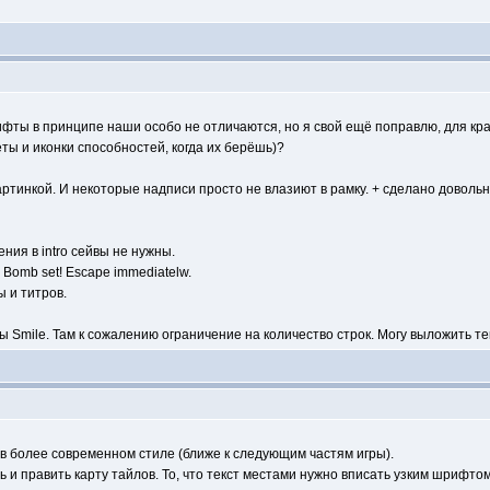
фты в принципе наши особо не отличаются, но я свой ещё поправлю, для кра
ы и иконки способностей, когда их берёшь)?
картинкой. И некоторые надписи просто не влазиют в рамку. + сделано доволь
ния в intro сейвы не нужны.
Bomb set! Escape immediatelw.
 и титров.
ы Smile. Там к сожалению ограничение на количество строк. Могу выложить тек
 в более современном стиле (ближе к следующим частям игры).
ь и править карту тайлов. То, что текст местами нужно вписать узким шрифтом,