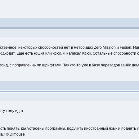
ственное, некоторых способностей нет в метроидах Zero Mission и Fusion. На
одходит. Ещё есть кошка или крюк. Я написал Крюк. Остальные способности о
оид, с поправленными шрифтами. Так кто-то уже в базу переводов занёс дем
ту тему идет.
сть понять, как устроены программы, подучить иностранный язык и поднять 
а." © Dimouse