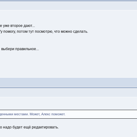
 уже второе дают...
у помогу, потом тут посмотрю, что можно сделать.
 выбери правильное...
денными местами. Может, Алекс поможет.
го надо будет ещё редактировать.