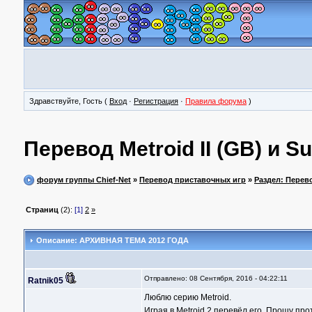
Здравствуйте, Гость (
Вход
·
Регистрация
·
Правила форума
)
Перевод Metroid II (GB) и S
форум группы Chief-Net
»
Перевод приставочных игр
»
Раздел: Перев
Страниц
(2):
[1]
2
»
Описание: АРХИВНАЯ ТЕМА 2012 ГОДА
Отправлено: 08 Сентября, 2016 - 04:22:11
Ratnik05
Люблю серию Metroid.
Играя в Metroid 2 перевёл его. Прошу пр