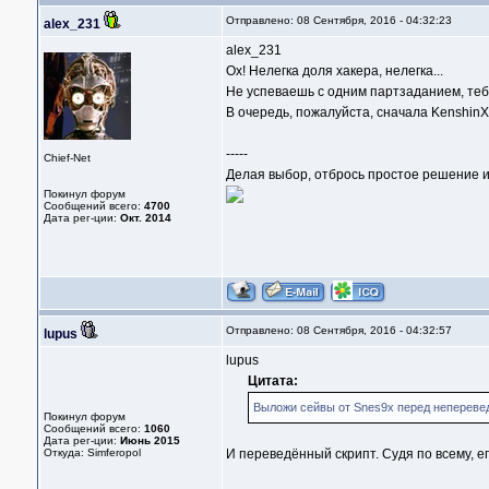
Отправлено: 08 Сентября, 2016 - 04:32:23
alex_231
alex_231
Ох! Нелегка доля хакера, нелегка...
Не успеваешь с одним партзаданием, тебе
В очередь, пожалуйста, сначала KenshinX'
-----
Chief-Net
Делая выбор, отбрось простое решение и
Покинул форум
Сообщений всего:
4700
Дата рег-ции:
Окт. 2014
Отправлено: 08 Сентября, 2016 - 04:32:57
lupus
lupus
Цитата:
Выложи сейвы от Snes9x перед непереве
Покинул форум
Сообщений всего:
1060
Дата рег-ции:
Июнь 2015
Откуда: Simferopol
И переведённый скрипт. Судя по всему, е