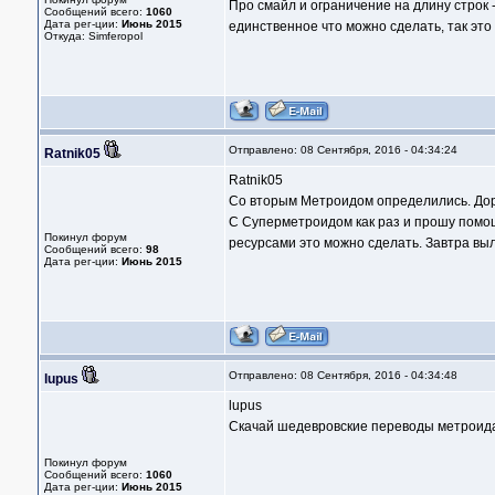
Про смайл и ограничение на длину строк 
Сообщений всего:
1060
Дата рег-ции:
Июнь 2015
единственное что можно сделать, так это 
Откуда: Simferopol
Отправлено: 08 Сентября, 2016 - 04:34:24
Ratnik05
Ratnik05
Со вторым Метроидом определились. Дор
С Суперметроидом как раз и прошу помощ
Покинул форум
ресурсами это можно сделать. Завтра вы
Сообщений всего:
98
Дата рег-ции:
Июнь 2015
Отправлено: 08 Сентября, 2016 - 04:34:48
lupus
lupus
Скачай шедевровские переводы метроида 
Покинул форум
Сообщений всего:
1060
Дата рег-ции:
Июнь 2015