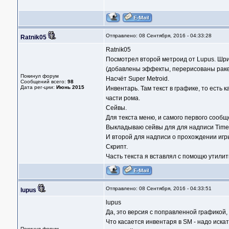
Отправлено: 08 Сентября, 2016 - 04:33:28
Ratnik05
Ratnik05
Посмотрел второй метроид от Lupus. Шри
(добавлены эффекты, перерисованы ракет
Покинул форум
Насчёт Super Metroid.
Сообщений всего:
98
Дата рег-ции:
Июнь 2015
Инвентарь. Там текст в графике, то есть 
части рома.
Сейвы.
Для текста меню, и самого первого сообще
Выкладываю сейвы для для надписи Time 
И второй для надписи о прохождении игры
Скрипт.
Часть текста я вставлял с помощю утилит
Отправлено: 08 Сентября, 2016 - 04:33:51
lupus
lupus
Да, это версия с поправленной графикой,
Что касается инвентаря в SM - надо искат
Покинул форум