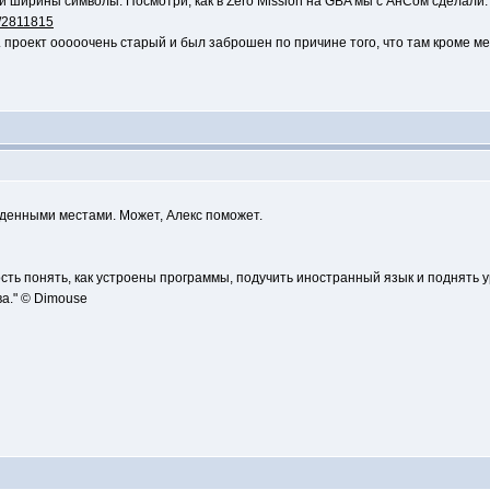
й ширины символы. Посмотри, как в Zero Mission на GBA мы с АнСом сделали.
u/2811815
.к. проект ооооочень старый и был заброшен по причине того, что там кроме 
денными местами. Может, Алекс поможет.
сть понять, как устроены программы, подучить иностранный язык и поднять 
а." © Dimouse