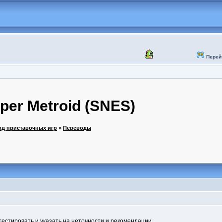
Перей
uper Metroid (SNES)
од приставочных игр
»
Переводы
отестировать и указать на неточности и рекомендации.