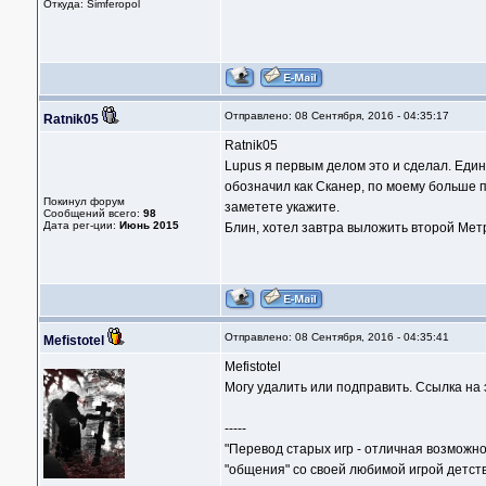
Откуда: Simferopol
Отправлено: 08 Сентября, 2016 - 04:35:17
Ratnik05
Ratnik05
Lupus я первым делом это и сделал. Един
обозначил как Сканер, по моему больше п
Покинул форум
заметете укажите.
Сообщений всего:
98
Дата рег-ции:
Июнь 2015
Блин, хотел завтра выложить второй Метр
Отправлено: 08 Сентября, 2016 - 04:35:41
Mefistotel
Mefistotel
Могу удалить или подправить. Ссылка на э
-----
"Перевод старых игр - отличная возможно
"общения" со своей любимой игрой детств