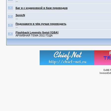
...
Баг в с кодировкой в базе переводов
SonicN
...
Подскажите в чём лучше переводить
...
Flashback Legends (beta) [GBA]
АРХИВНАЯ ТЕМА 2011 ГОДА
ExBB 
InvisionEx