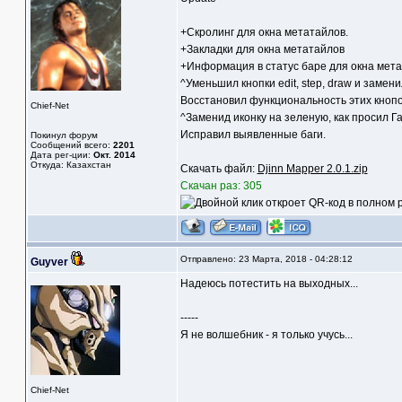
+Скролинг для окна метатайлов.
+Закладки для окна метатайлов
+Информация в статус баре для окна мет
^Уменьшил кнопки edit, step, draw и замени
Восстановил функциональность этих кнопо
Chief-Net
^Заменид иконку на зеленую, как просил Г
Исправил выявленные баги.
Покинул форум
Сообщений всего:
2201
Дата рег-ции:
Окт. 2014
Откуда: Казахстан
Скачать файл:
Djinn Mapper 2.0.1.zip
Скачан раз: 305
Отправлено: 23 Марта, 2018 - 04:28:12
Guyver
Надеюсь потестить на выходных...
-----
Я не волшебник - я только учусь...
Chief-Net