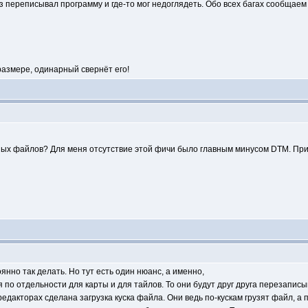
аз переписывал программу и где-то мог недоглядеть. Обо всех багах сообщаем 
азных файлов? Для меня отсутствие этой фичи было главным минусом DTM. Пр
янно так делать. Но тут есть один нюанс, а именно,
 по отдельности для карты и для тайлов. То они будут друг друга перезаписы
 редакторах сделана загрузка куска файла. Они ведь по-кускам грузят файл, 