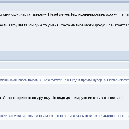
вки окон: Карта тайлов -> Tileset viewer, Текст-код-и-прочий-мусор -> Tilemap
сли загрузил таблицу? А то у меня что-то на типе карты фокус и печатается 
вки окон: Карта тайлов -> Tileset viewer, Текст-код-и-прочий-мусор -> Tilemap (Nameta
. У нас-то принято по-другому. Но надо дать им русские варианты названия, та
сли загрузил таблицу? А то у меня что-то на типе карты фокус и печатается только т