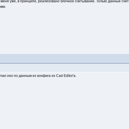
 меня уже, в принципе, реализовано блочное считывание. Только данные счит
мки.
an.nes по данным из конфига из Cad Editor'a.