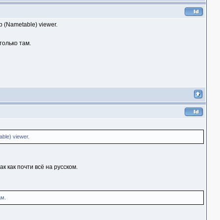
 (Nametable) viewer.
только там.
ble) viewer.
к как почти всё на русском.
ам.