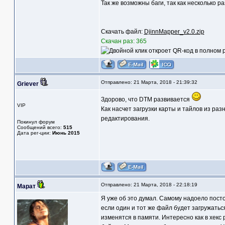
Так же возможны баги, так как несколько р
Скачать файл:
DjinnMapper_v2.0.zip
Скачан раз: 365
Отправлено: 21 Марта, 2018 - 21:39:32
Griever
Здорово, что DTM развивается
VIP
Как насчет загрузки карты и тайлов из р
редактирования.
Покинул форум
Сообщений всего:
515
Дата рег-ции:
Июнь 2015
Отправлено: 21 Марта, 2018 - 22:18:19
Марат
Я уже об это думал. Самому надоело посто
если один и тот же файл будет загружаться
изменятся в памяти. Интересно как в хекс