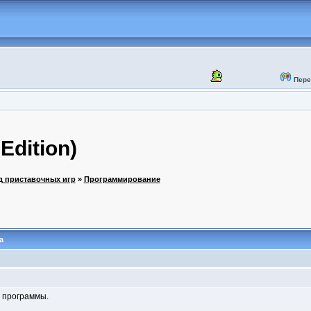
Пере
Edition)
д приставочных игр
»
Программирование
а
 программы.