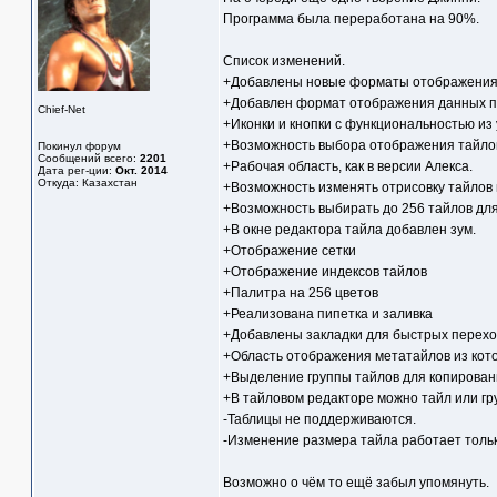
Программа была переработана на 90%.
Список изменений.
+Добавлены новые форматы отображения 
+Добавлен формат отображения данных по
Chief-Net
+Иконки и кнопки с функциональностью из y
+Возможность выбора отображения тайловой
Покинул форум
Сообщений всего:
2201
+Рабочая область, как в версии Алекса.
Дата рег-ции:
Окт. 2014
Откуда: Казахстан
+Возможность изменять отрисовку тайлов в
+Возможность выбирать до 256 тайлов для 
+В окне редактора тайла добавлен зум.
+Отображение сетки
+Отображение индексов тайлов
+Палитра на 256 цветов
+Реализована пипетка и заливка
+Добавлены закладки для быстрых переход
+Область отображения метатайлов из кото
+Выделение группы тайлов для копирован
+В тайловом редакторе можно тайл или гр
-Таблицы не поддерживаются.
-Изменение размера тайла работает только
Возможно о чём то ещё забыл упомянуть.