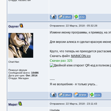
Откуда: Казахстан
Отправлено: 22 Марта, 2018 - 05:32:26
Guyver
Измени иконку программы, к примеру, на эт
Для версии алекса я сделал красную иконку
Круто, что теперь не приходится растаски
Скачать файл:
MAINICON.ico
Скачан раз: 325
Chief-Net
Покинул форум
Сообщений всего:
10486
Дата рег-ции:
Окт. 2014
Откуда: Магадан
-----
Я не волшебник - я только учусь...
Отправлено: 22 Марта, 2018 - 23:11:43
Марат
Update