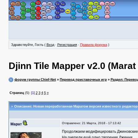
Здравствуйте, Гость (
Вход
·
Регистрация
·
Правила форума
)
Djinn Tile Mapper v2.0 (Marat 
форум группы Chief-Net
»
Перевод приставочных игр
»
Раздел: Перево
Страниц
(5):
[1]
2
3
4
5
»
Описание: Новая переработанная Маратом версия известного редактор
Отправлено: 21 Марта, 2018 - 17:13:42
Марат
Продолжаем модифицировать Джиновские
На очереди ещё одно творение Джинни.