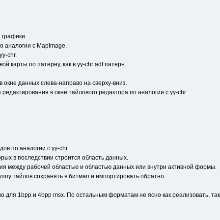
графики.
 аналогии с MapImage.
y-chr.
 карты по патерну, как в yy-chr adf патерн.
 окне данных слева-направо на сверху-вниз.
редактирования в окне тайлового редактора по аналогии с yy-chr
ов по аналогии с yy-chr
рых в последствии строится область данных.
ия между рабочей областью и областью данных или внутри активной формы.
уппу тайлов сохранять в битмап и импортировать обратно.
 для 1bpp и 4bpp msx. По остальным форматам не ясно как реализовать, так 