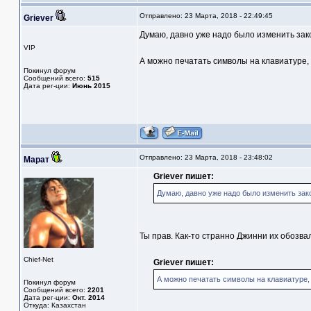
Отправлено: 23 Марта, 2018 - 22:49:45
Griever
Думаю, давно уже надо было изменить заколо
VIP
А можно печатать символы на клавиатуре, е
Покинул форум
Сообщений всего:
515
Дата рег-ции:
Июнь 2015
Отправлено: 23 Марта, 2018 - 23:48:02
Марат
Griever пишет:
Думаю, давно уже надо было изменить заколо
Ты прав. Как-то странно Джинни их обозвал
Chief-Net
Griever пишет:
А можно печатать символы на клавиатуре, е
Покинул форум
Сообщений всего:
2201
Дата рег-ции:
Окт. 2014
Откуда: Казахстан