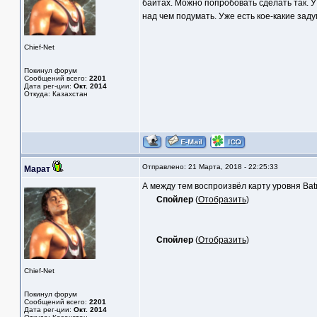
байтах. Можно попробовать сделать так. У
над чем подумать. Уже есть кое-какие заду
Chief-Net
Покинул форум
Сообщений всего:
2201
Дата рег-ции:
Окт. 2014
Откуда: Казахстан
Отправлено: 21 Марта, 2018 - 22:25:33
Марат
А между тем воспроизвёл карту уровня Batm
Спойлер
(
Отобразить
)
Спойлер
(
Отобразить
)
Chief-Net
Покинул форум
Сообщений всего:
2201
Дата рег-ции:
Окт. 2014