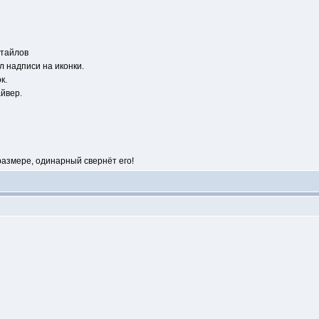
атайлов
л надписи на иконки.
к.
айвер.