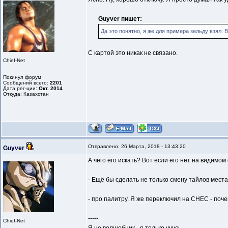
Guyver пишет:
Да это понятно, я же для примера зельду взял. 
С картой это никак не связано.
Chief-Net
Покинул форум
Сообщений всего:
2201
Дата рег-ции:
Окт. 2014
Откуда: Казахстан
Отправлено: 26 Марта, 2018 - 13:43:20
Guyver
А чего его искать? Вот если его нет на видимом 
- Ещё бы сделать не только смену тайлов места
- про палитру. Я же переключил на СНЕС - поче
-----
Chief-Net