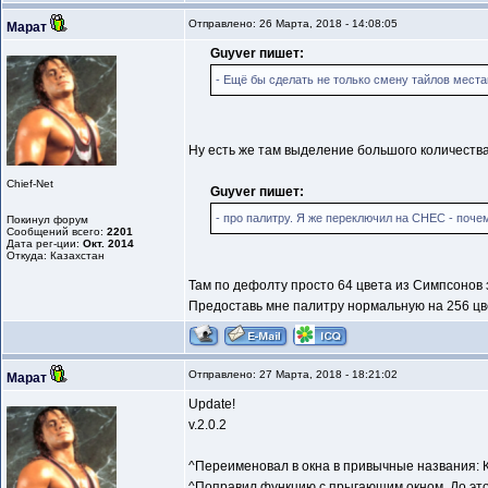
Отправлено: 26 Марта, 2018 - 14:08:05
Марат
Guyver пишет:
- Ещё бы сделать не только смену тайлов местам
Ну есть же там выделение большого количества
Chief-Net
Guyver пишет:
- про палитру. Я же переключил на СНЕС - почем
Покинул форум
Сообщений всего:
2201
Дата рег-ции:
Окт. 2014
Откуда: Казахстан
Там по дефолту просто 64 цвета из Симпсонов 
Предоставь мне палитру нормальную на 256 цв
Отправлено: 27 Марта, 2018 - 18:21:02
Марат
Update!
v.2.0.2
^Переименовал в окна в привычные названия: К
^Поправил функцию с прыгающим окном. До это