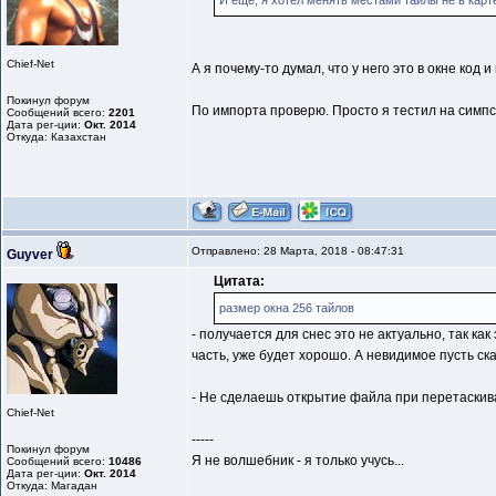
И ещё, я хотел менять местами тайлы не в карте 
Chief-Net
А я почему-то думал, что у него это в окне код
Покинул форум
По импорта проверю. Просто я тестил на симпсо
Сообщений всего:
2201
Дата рег-ции:
Окт. 2014
Откуда: Казахстан
Отправлено: 28 Марта, 2018 - 08:47:31
Guyver
Цитата:
размер окна 256 тайлов
- получается для снес это не актуально, так ка
часть, уже будет хорошо. А невидимое пусть ска
- Не сделаешь открытие файла при перетаскив
Chief-Net
-----
Покинул форум
Я не волшебник - я только учусь...
Сообщений всего:
10486
Дата рег-ции:
Окт. 2014
Откуда: Магадан