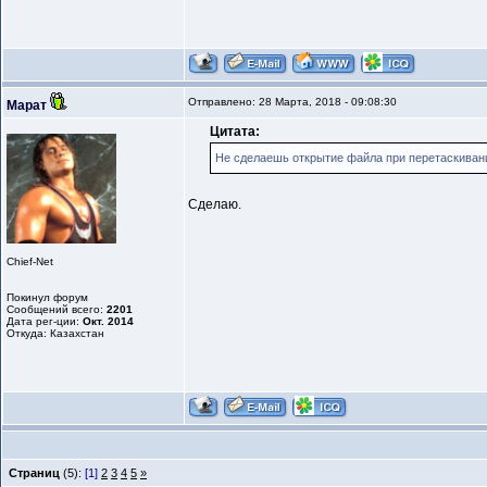
Отправлено: 28 Марта, 2018 - 09:08:30
Марат
Цитата:
Не сделаешь открытие файла при перетаскивани
Сделаю.
Chief-Net
Покинул форум
Сообщений всего:
2201
Дата рег-ции:
Окт. 2014
Откуда: Казахстан
Страниц
(5):
[1]
2
3
4
5
»