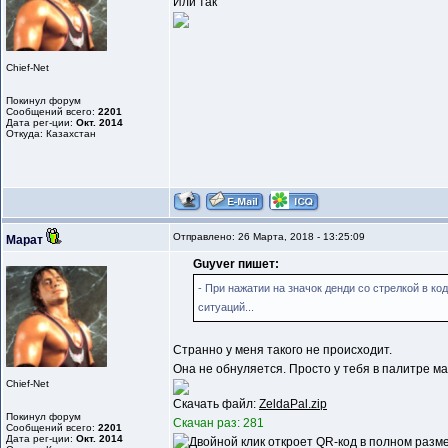
Или так
Chief-Net
Покинул форум
Сообщений всего:
2201
Дата рег-ции:
Окт. 2014
Откуда: Казахстан
Отправлено: 26 Марта, 2018 - 13:25:09
Марат
Guyver пишет:
- При нажатии на значок денди со стрелкой в к
ситуаций...
Странно у меня такого не происходит.
Она не обнуляется. Просто у тебя в палитре ма
Chief-Net
Скачать файл:
ZeldaPal.zip
Покинул форум
Скачан раз: 281
Сообщений всего:
2201
Дата рег-ции:
Окт. 2014