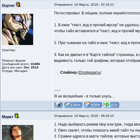
Отправлено: 26 Марта, 2018 - 02:19:12
Guyver
Потестировал. В общем, полная неработоспособ
1. В окне "текст, код и прочий мусор" не удал
чтобы тайл вставлялся в "текст, код и прочий м
2. При тыкании на тайл в окне "текст, код и пр
Chief-Net
3. Как не двигал я в "Карте тайлов" страницы, 
видимость только той графики, которая отображ
Покинул форум
Сообщений всего:
10486
Дата рег-ции:
Окт. 2014
Откуда: Магадан
Спойлер
(
Отобразить
)
-----
Я не волшебник - я только учусь...
Отправлено: 26 Марта, 2018 - 08:26:15
Марат
1. Надо выбирать режим step или type, тогда м
2. Окно скачет, чтобы показать какой тайл ты 
3. Сравни адреса в карте тайлов, которые выст