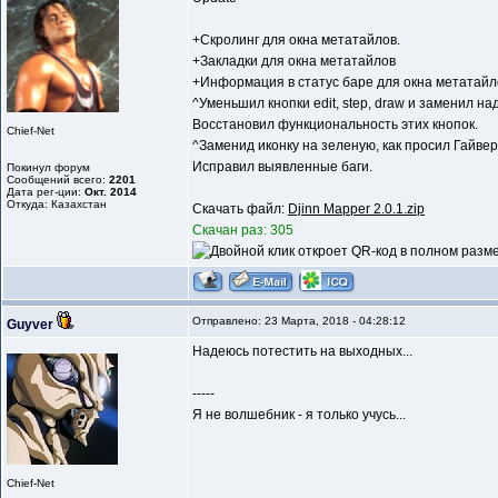
+Скролинг для окна метатайлов.
+Закладки для окна метатайлов
+Информация в статус баре для окна метатайл
^Уменьшил кнопки edit, step, draw и заменил на
Восстановил функциональность этих кнопок.
Chief-Net
^Заменид иконку на зеленую, как просил Гайвер
Исправил выявленные баги.
Покинул форум
Сообщений всего:
2201
Дата рег-ции:
Окт. 2014
Откуда: Казахстан
Скачать файл:
Djinn Mapper 2.0.1.zip
Скачан раз: 305
Отправлено: 23 Марта, 2018 - 04:28:12
Guyver
Надеюсь потестить на выходных...
-----
Я не волшебник - я только учусь...
Chief-Net