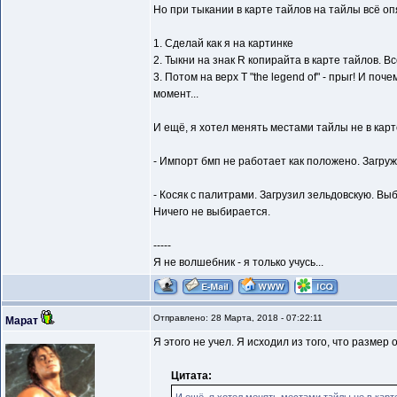
Но при тыкании в карте тайлов на тайлы всё опя
1. Сделай как я на картинке
2. Тыкни на знак R копирайта в карте тайлов. Вс
3. Потом на верх Т "the legend of" - прыг! И п
момент...
И ещё, я хотел менять местами тайлы не в карте
- Импорт бмп не работает как положено. Загружа
- Косяк с палитрами. Загрузил зельдовскую. Вы
Ничего не выбирается.
-----
Я не волшебник - я только учусь...
Отправлено: 28 Марта, 2018 - 07:22:11
Марат
Я этого не учел. Я исходил из того, что размер 
Цитата: