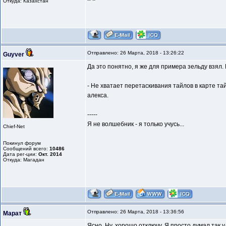
Откуда: Казахстан
Отправлено: 26 Марта, 2018 - 13:26:22
Guyver
Да это понятно, я же для примера зельду взял.
- Не хватает перетаскивания тайлов в карте та
алекса.
-----
Я не волшебник - я только учусь...
Chief-Net
Покинул форум
Сообщений всего:
10486
Дата рег-ции:
Окт. 2014
Откуда: Магадан
Отправлено: 26 Марта, 2018 - 13:36:56
Марат
Ясно. Ну, хорошо отключу. Я просто думал так уд