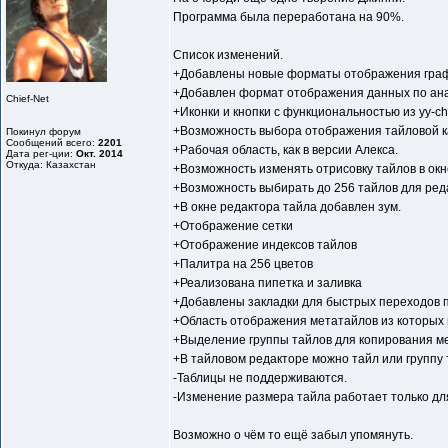
Программа была переработана на 90%.
Список изменений.
+Добавлены новые форматы отображения граф
+Добавлен формат отображения данных по ана
Chief-Net
+Иконки и кнопки с функциональностью из yy-ch
+Возможность выбора отображения тайловой карт
Покинул форум
Сообщений всего:
2201
+Рабочая область, как в версии Алекса.
Дата рег-ции:
Окт. 2014
Откуда: Казахстан
+Возможность изменять отрисовку тайлов в окн
+Возможность выбирать до 256 тайлов для реда
+В окне редактора тайла добавлен зум.
+Отображение сетки
+Отображение индексов тайлов
+Палитра на 256 цветов
+Реализована пипетка и заливка
+Добавлены закладки для быстрых переходов по
+Область отображения метатайлов из которых 
+Выделение группы тайлов для копирования ме
+В тайловом редакторе можно тайл или группу 
-Таблицы не поддерживаются.
-Изменение размера тайла работает только для
Возможно о чём то ещё забыл упомянуть.