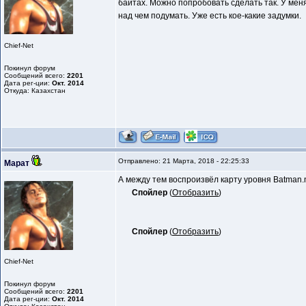
байтах. Можно попробовать сделать так. У меня
над чем подумать. Уже есть кое-какие задумки.
Chief-Net
Покинул форум
Сообщений всего:
2201
Дата рег-ции:
Окт. 2014
Откуда: Казахстан
Отправлено: 21 Марта, 2018 - 22:25:33
Марат
А между тем воспроизвёл карту уровня Batman.n
Спойлер
(
Отобразить
)
Спойлер
(
Отобразить
)
Chief-Net
Покинул форум
Сообщений всего:
2201
Дата рег-ции:
Окт. 2014