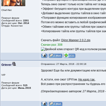
Теперь окно скачет только если тайла нет в вид
+Эффект бегущего контура при выделении групп
Chief-Net
+Добавил выделение группы тайлов в окно тай
+Поправил функцию копирования изображения.
Покинул форум
Сообщений всего:
2201
Потом его можно вставить в любой графический
Дата рег-ции:
Окт. 2014
Откуда: Казахстан
+Обмен тайлами или группы тайлов при зажато
+Копирование тайла или группы тайлов при з
Скачать файл:
Djinn Mapper 2.0.2.zip
Скачан раз: 308
Отправлено: 27 Марта, 2018 - 22:00:18
Griever
Здорово! Еще бы или документацию или всплыва
VIP
А, кстати, exe сжат UPX'ом.
Не надо так
.
Покинул форум
Всё равно при распространении ты будешь его 
Сообщений всего:
515
Дата рег-ции:
Июнь 2015
(Отредактировано автором: 27 Марта, 2018 - 