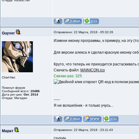
Откуда: Казахстан
Отправлено: 22 Марта, 2018 - 05:32:26
Guyver
Измени иконку программы, к примеру, на эту (то
Для версии алекса я сделал красную иконку себе
Круто, что теперь не приходится растаскивать 
Скачать файл:
MAINICON.ico
Скачан раз: 325
Chief-Net
Покинул форум
Сообщений всего:
10486
Дата рег-ции:
Окт. 2014
Откуда: Магадан
-----
Я не волшебник - я только учусь...
Отправлено: 22 Марта, 2018 - 23:11:43
Марат
Update