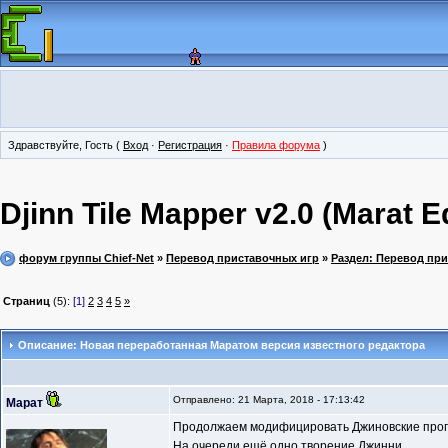
Здравствуйте, Гость (
Вход
·
Регистрация
·
Правила форума
)
Djinn Tile Mapper v2.0 (Marat Ed
форум группы Chief-Net
»
Перевод приставочных игр
»
Раздел: Перевод пр
Страниц
(5):
[1]
2
3
4
5
»
Описание: Новая переработанная Маратом версия известного редактора
Отправлено: 21 Марта, 2018 - 17:13:42
Марат
Продолжаем модифицировать Джиновские про
На очереди ещё одно творение Джинни.