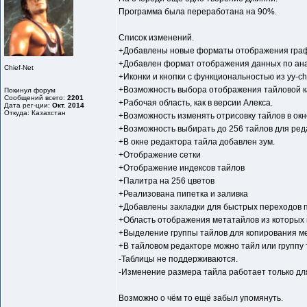
Программа была переработана на 90%.
Список изменений.
+Добавлены новые форматы отображения граф
+Добавлен формат отображения данных по ана
Chief-Net
+Иконки и кнопки с функциональностью из yy-ch
+Возможность выбора отображения тайловой карт
Покинул форум
Сообщений всего:
2201
+Рабочая область, как в версии Алекса.
Дата рег-ции:
Окт. 2014
Откуда: Казахстан
+Возможность изменять отрисовку тайлов в окн
+Возможность выбирать до 256 тайлов для реда
+В окне редактора тайла добавлен зум.
+Отображение сетки
+Отображение индексов тайлов
+Палитра на 256 цветов
+Реализована пипетка и заливка
+Добавлены закладки для быстрых переходов по
+Область отображения метатайлов из которых 
+Выделение группы тайлов для копирования ме
+В тайловом редакторе можно тайл или группу 
-Таблицы не поддерживаются.
-Изменение размера тайла работает только для
Возможно о чём то ещё забыл упомянуть.