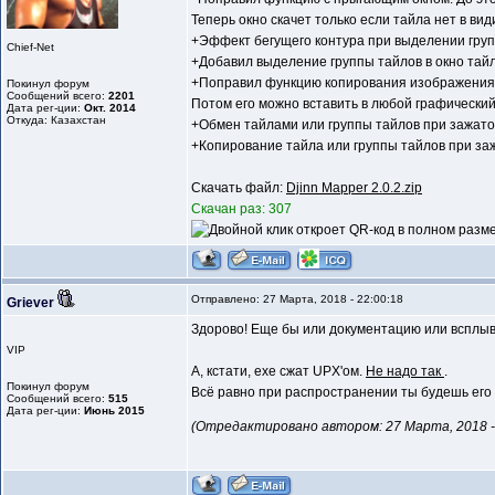
Теперь окно скачет только если тайла нет в вид
+Эффект бегущего контура при выделении групп
Chief-Net
+Добавил выделение группы тайлов в окно тай
+Поправил функцию копирования изображения.
Покинул форум
Сообщений всего:
2201
Потом его можно вставить в любой графический
Дата рег-ции:
Окт. 2014
Откуда: Казахстан
+Обмен тайлами или группы тайлов при зажато
+Копирование тайла или группы тайлов при з
Скачать файл:
Djinn Mapper 2.0.2.zip
Скачан раз: 307
Отправлено: 27 Марта, 2018 - 22:00:18
Griever
Здорово! Еще бы или документацию или всплыва
VIP
А, кстати, exe сжат UPX'ом.
Не надо так
.
Покинул форум
Всё равно при распространении ты будешь его 
Сообщений всего:
515
Дата рег-ции:
Июнь 2015
(Отредактировано автором: 27 Марта, 2018 - 