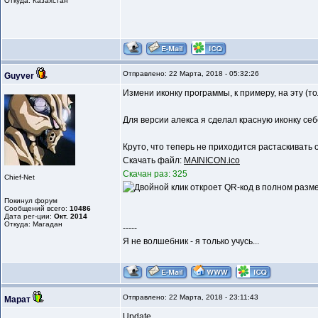
Откуда: Казахстан
Отправлено: 22 Марта, 2018 - 05:32:26
Guyver
Измени иконку программы, к примеру, на эту (то
Для версии алекса я сделал красную иконку себе
Круто, что теперь не приходится растаскивать 
Скачать файл:
MAINICON.ico
Скачан раз: 325
Chief-Net
Покинул форум
Сообщений всего:
10486
Дата рег-ции:
Окт. 2014
Откуда: Магадан
-----
Я не волшебник - я только учусь...
Отправлено: 22 Марта, 2018 - 23:11:43
Марат
Update