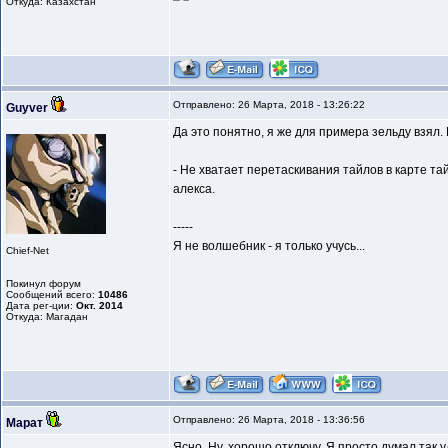
Откуда: Казахстан
Отправлено: 26 Марта, 2018 - 13:26:22
Guyver
Да это понятно, я же для примера зельду взял.
- Не хватает перетаскивания тайлов в карте та
алекса.
-----
Я не волшебник - я только учусь...
Chief-Net
Покинул форум
Сообщений всего:
10486
Дата рег-ции:
Окт. 2014
Откуда: Магадан
Отправлено: 26 Марта, 2018 - 13:36:56
Марат
Ясно. Ну, хорошо отключу. Я просто думал так уд