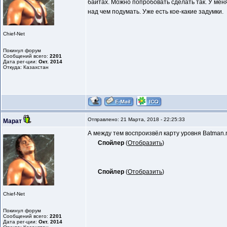
байтах. Можно попробовать сделать так. У меня
над чем подумать. Уже есть кое-какие задумки.
Chief-Net
Покинул форум
Сообщений всего:
2201
Дата рег-ции:
Окт. 2014
Откуда: Казахстан
Отправлено: 21 Марта, 2018 - 22:25:33
Марат
А между тем воспроизвёл карту уровня Batman.n
Спойлер
(
Отобразить
)
Спойлер
(
Отобразить
)
Chief-Net
Покинул форум
Сообщений всего:
2201
Дата рег-ции:
Окт. 2014