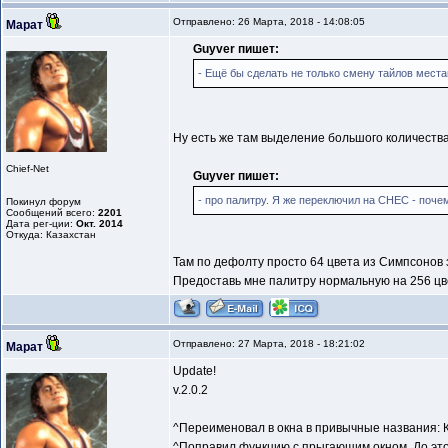
Отправлено: 26 Марта, 2018 - 14:08:05
Марат
Guyver пишет:
- Ещё бы сделать не только смену тайлов местам
Ну есть же там выделение большого количества
Chief-Net
Guyver пишет:
- про палитру. Я же переключил на СНЕС - почем
Покинул форум
Сообщений всего:
2201
Дата рег-ции:
Окт. 2014
Откуда: Казахстан
Там по дефолту просто 64 цвета из Симпсонов 
Предоставь мне палитру нормальную на 256 цв
Отправлено: 27 Марта, 2018 - 18:21:02
Марат
Update!
v.2.0.2
^Переименовал в окна в привычные названия: К
^Поправил функцию с прыгающим окном. До это