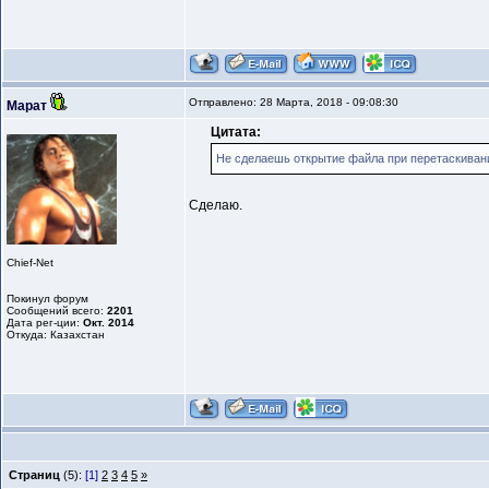
Отправлено: 28 Марта, 2018 - 09:08:30
Марат
Цитата:
Не сделаешь открытие файла при перетаскивани
Сделаю.
Chief-Net
Покинул форум
Сообщений всего:
2201
Дата рег-ции:
Окт. 2014
Откуда: Казахстан
Страниц
(5):
[1]
2
3
4
5
»