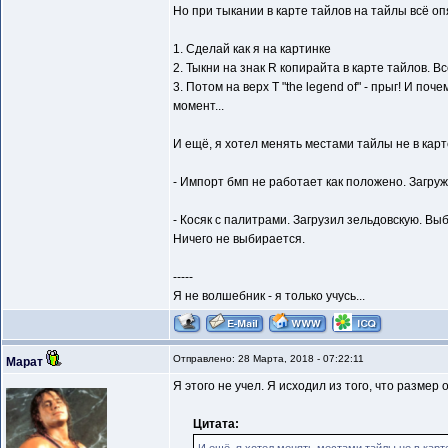
Но при тыкании в карте тайлов на тайлы всё опя
1. Сделай как я на картинке
2. Тыкни на знак R копирайта в карте тайлов. Вс
3. Потом на верх Т "the legend of" - прыг! И п
момент...
И ещё, я хотел менять местами тайлы не в карте
- Импорт бмп не работает как положено. Загружа
- Косяк с палитрами. Загрузил зельдовскую. Вы
Ничего не выбирается.
-----
Я не волшебник - я только учусь...
Отправлено: 28 Марта, 2018 - 07:22:11
Марат
Я этого не учел. Я исходил из того, что размер 
Цитата: