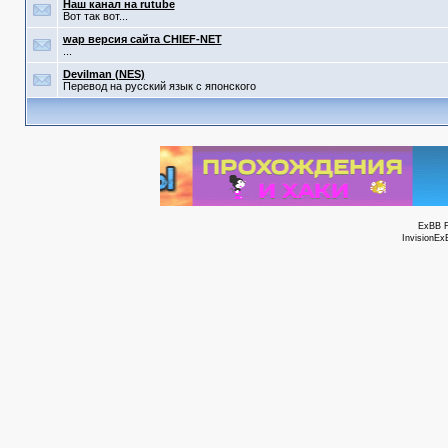
Наш канал на rutube
Вот так вот...
wap версия сайта CHIEF-NET
...
Devilman (NES)
Перевод на русский язык с японского
ExBB 
InvisionEx