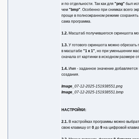
и по отдельности. Так как для
"png"
был исп
чем
"bmp"
. Особенно при снимках всего эк
проще в полноэкранном режиме сохранять
сама программа.
1.2.
Масштаб получившегося скриншота мо
1.3.
У готового скриншота можно обрезать п
в масштабе
"1 к 1"
, но при уменьшении мас
сначала от картинки в исходном размере о
1.4.
Имя - заданное значение добавляется в
создания.
Image_
07-12-2025-151938551.png
Image_
07-12-2025-151938551.bmp
НАСТРОЙКИ:
2.1.
В настройках программы можно выбрать
свою клавишу от
0
до
9
на цифровой клавиа