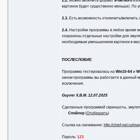
2.2.
Можно включить формат
8-битного
изоб
картинок будет существенно меньше). По
2.3.
Есть возможность отключить/включить 
2.4.
Настройки программы в любое время мо
сохранены отдельные настройки для эмул
необходимым уменьшением картинок в ма
ПОСЛЕСЛОВИЕ
:
Программа тестировалась на
Win10-64
и
W
окном программы вы работаете в данный мо
исключения.
Guyver X.B.M. 12.07.2025
Сделанные программой скриншоты, эмуля
Спойлер
(
Отобразить
)
Ссылка на скачивание:
http://chief-net.ru/im
Пароль:
123