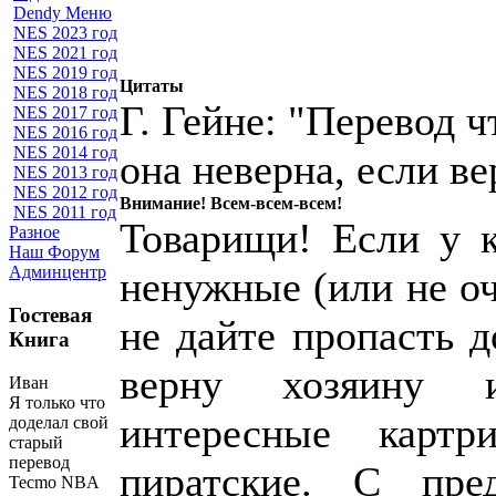
Dendy Меню
NES 2023 год
NES 2021 год
NES 2019 год
Цитаты
NES 2018 год
Г. Гейне: "Перевод ч
NES 2017 год
NES 2016 год
NES 2014 год
она неверна, если в
NES 2013 год
NES 2012 год
Внимание! Всем-всем-всем!
NES 2011 год
Товарищи! Если у к
Разное
Наш Форум
Админцентр
ненужные (или не о
Гостевая
не дайте пропасть 
Книга
верну хозяину 
Иван
Я только что
интересные картр
доделал свой
старый
перевод
пиратские. С пр
Tecmo NBA