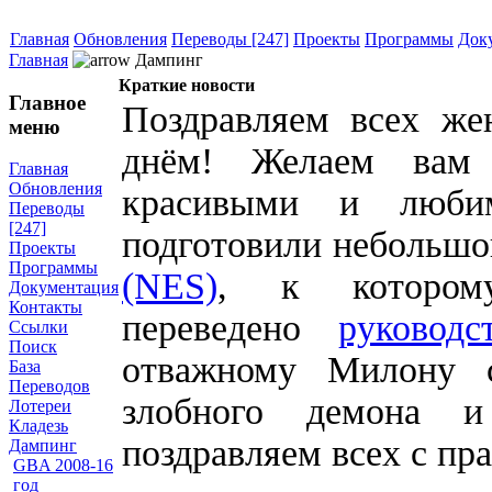
Главная
Обновления
Переводы [247]
Проекты
Программы
Док
Главная
Дампинг
Краткие новости
Главное
Поздравляем всех ж
меню
днём! Желаем вам 
Главная
Обновления
красивыми и люб
Переводы
[247]
подготовили небольшо
Проекты
Программы
(NES)
, к котором
Документация
Контакты
переведено
руковод
Ссылки
Поиск
отважному Милону с
База
Переводов
злобного демона 
Лотереи
Кладезь
поздравляем всех с пр
Дампинг
GBA 2008-16
год