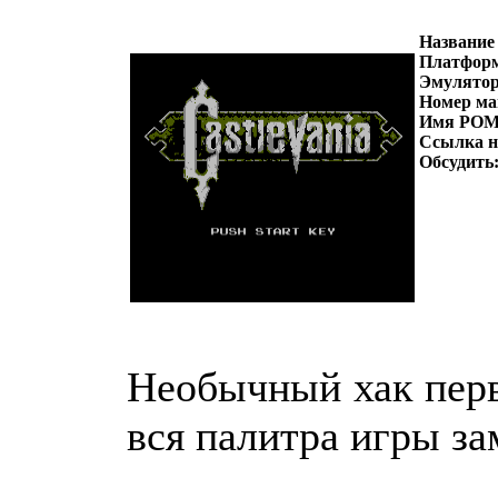
Название
Платфор
Эмулято
Номер ма
Имя РОМ
Ссылка 
Обсудить
Необычный хак перво
вся палитра игры за