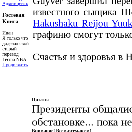
Guyver завершил пере
Админцентр
известного сыщика Ш
Гостевая
Hakushaku Reijou Yuuk
Книга
графиню смогут тольк
Иван
Я только что
доделал свой
старый
Счастья и здоровья в Н
перевод
Tecmo NBA
Продолжить
Цитаты
Президенты общалис
обстановке... пока н
Внимание! Всем-всем-всем!