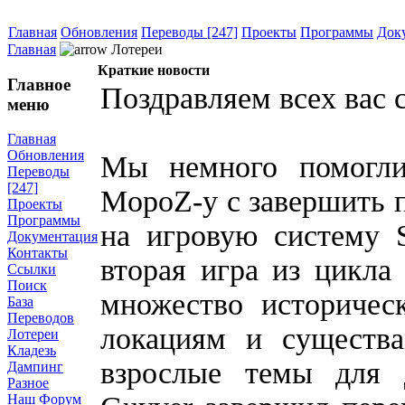
Главная
Обновления
Переводы [247]
Проекты
Программы
Док
Главная
Лотереи
Краткие новости
Главное
Поздравляем всех вас 
меню
Главная
Обновления
Мы немного помогли
Переводы
[247]
MopoZ-у с завершить 
Проекты
Программы
на игровую систему 
Документация
Контакты
вторая игра из цикла 
Ссылки
Поиск
множество историчес
База
Переводов
локациям и существа
Лотереи
Кладезь
взрослые темы для 
Дампинг
Разное
Наш Форум