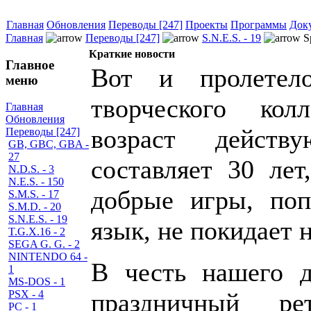
Главная
Обновления
Переводы [247]
Проекты
Программы
Док
Главная
Переводы [247]
S.N.E.S. - 19
Sp
Краткие новости
Главное
Вот и пролетело
меню
творческого ко
Главная
Обновления
возраст действ
Переводы [247]
GB, GBC, GBA -
27
составляет 30 лет
N.D.S. - 3
N.E.S. - 150
добрые игры, поп
S.M.S. - 17
S.M.D. - 20
S.N.E.S. - 19
язык, не покидает н
T.G.X.16 - 2
SEGA G. G. - 2
NINTENDO 64 -
В честь нашего 
1
MS-DOS - 1
праздничный р
PSX - 4
PC - 1