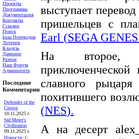
Проекты
выступает перевод
Программы
Документация
пришельцев с пл
Контакты
Ссылки
Поиск
Earl (
SEGA
GENES
База Переводов
Лотереи
Кладезь
На второе, п
Дампинг
Разное
Наш Форум
приключенческой 
Админцентр
славного рыцаря
Последние
Комментарии
похитившего возл
Defender of the
(
NES
).
Crown
10.11.2025 г.
Sid Meier's
А на десерт
alex
Civilization
09.11.2025 г.
Новости: С