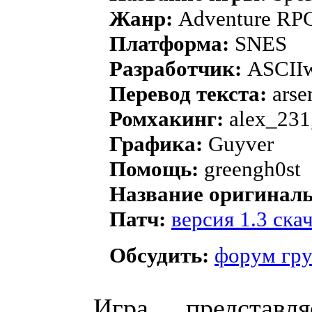
Жанр:
Adventure RP
Платформа:
SNES
Разработчик:
ASCII
Перевод текста:
arse
Ромхакинг:
alex_231,
Графика:
Guyver
Помощь:
greengh0st
Название оригиналь
Патч:
версия 1.3 скач
Обсудить:
форум гр
Игра представ