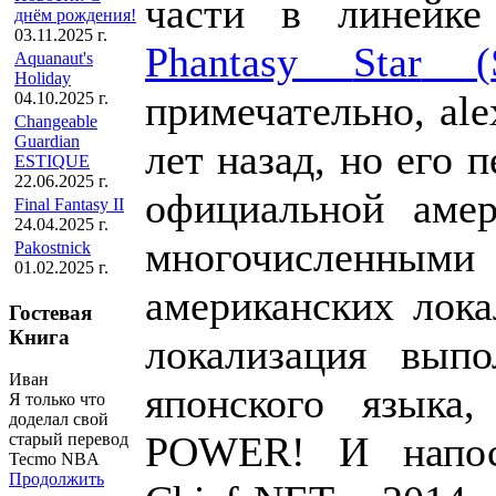
части в линейке
днём рождения!
03.11.2025 г.
Phantasy
Star
(
Aquanaut's
Holiday
примечательно,
ale
04.10.2025 г.
Changeable
Guardian
лет назад, но его 
ESTIQUE
22.06.2025 г.
официальной амер
Final Fantasy II
24.04.2025 г.
многочисленными 
Pakostnick
01.02.2025 г.
американских лока
Гостевая
Книга
локализация вып
Иван
японского языка
Я только что
доделал свой
POWER! И напосл
старый перевод
Tecmo NBA
Продолжить