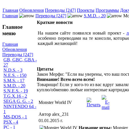
Главная
Обновления
Переводы [247]
Проекты
Программы
Док
Главная
Переводы [247]
S.M.D. - 20
Mon
Краткие новости
Главное
меню
На нашем сайте появился новый проект -
л
особенно переводами на те консоли, которы
каждый желающий!
Главная
Обновления
Переводы [247]
GB, GBC, GBA -
27
Цитаты
N.D.S. - 3
Закон Мерфи: "Если вы уверены, что ваш пост
N.E.S. - 150
Внимание! Всем-всем-всем!
S.M.S. - 17
Товарищи! Если у кого-то из вас вдруг завал
S.M.D. - 20
куплю/обменяю любые интересные картриджи,
S.N.E.S. - 19
T.G.X.16 - 2
SEGA G. G. - 2
Monster World IV
NINTENDO 64 -
1
Автор alex_231
MS-DOS - 1
01.01.2015 г.
PSX - 4
PC - 1
Название игры:
Monster