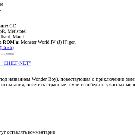
ure
s
инг
:
GD
, Mefistotel
lbard, Marat
о ROM'а:
Monster World IV (J) [!].gen
(56 кб)
 страницу
ы "CHIEF-NET"
и под названием Wonder Boy), повествующая о приключении зел
 испытания, посетить странные земли и победить ужасных монс
гут оставлять комментарии.