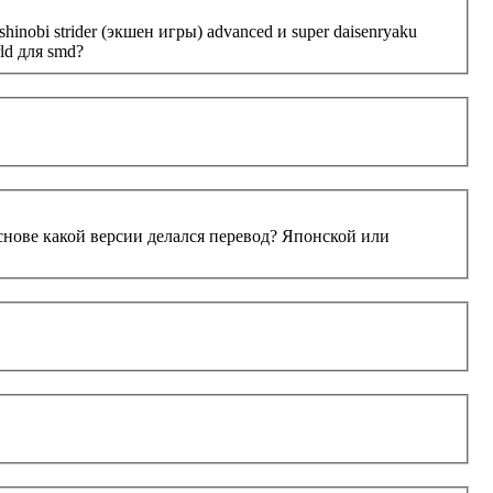
inobi strider (экшен игры) advanced и super daisenryaku
ld для smd?
основе какой версии делался перевод? Японской или