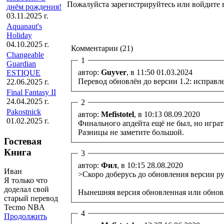
Пожалуйста зарегистрируйтесь или войдите в
днём рождения!
03.11.2025 г.
Aquanaut's
Holiday
04.10.2025 г.
Комментарии (21)
Changeable
1
Guardian
автор:
Guyver
, в 11:50 01.03.2024
ESTIQUE
Перевод обновлён до версии 1.2: исправле
22.06.2025 г.
Final Fantasy II
24.04.2025 г.
2
Pakostnick
автор:
Mefistotel
, в 10:13 08.09.2020
01.02.2025 г.
Финального апдейта ещё не был, но игра
Разницы не заметите большой.
Гостевая
Книга
3
автор:
Фил
, в 10:15 28.08.2020
Иван
>Скоро доберусь до обновления версии рус
Я только что
доделал свой
Нынешняя версия обновленная или обнов
старый перевод
Tecmo NBA
4
Продолжить