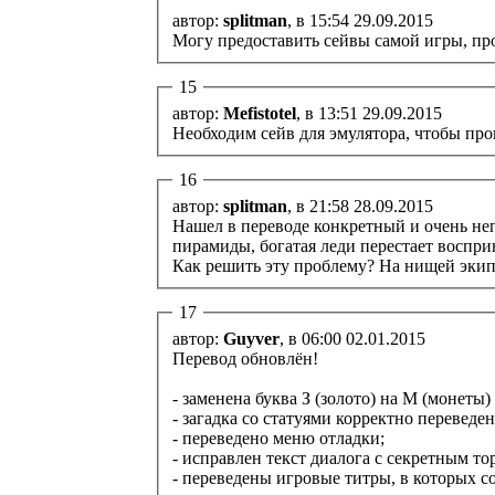
автор:
splitman
, в 15:54 29.09.2015
Могу предоставить сейвы самой игры, пр
15
автор:
Mefistotel
, в 13:51 29.09.2015
Необходим сейв для эмулятора, чтобы пр
16
автор:
splitman
, в 21:58 28.09.2015
Нашел в переводе конкретный и очень неп
пирамиды, богатая леди перестает восприн
Как решить эту проблему? На нищей экипи
17
автор:
Guyver
, в 06:00 02.01.2015
Перевод обновлён!
- заменена буква З (золото) на М (монеты
- загадка со статуями корректно перевед
- переведено меню отладки;
- исправлен текст диалога с секретным то
- переведены игровые титры, в которых 