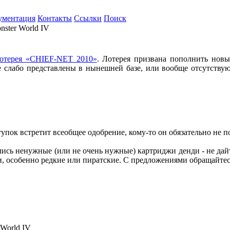
ументация
Контакты
Ссылки
Поиск
ster World IV
отерея «CHIEF-NET 2010»
. Лотерея призвана пополнить новы
е слабо представлены в нынешней базе, или вообще отсутствую
упок встретит всеобщее одобрение, кому-то он обязательно не п
ялись ненужные (или не очень нужные) картриджи денди - не дай
 особенно редкие или пиратские. С предложениями обращайте
 World IV