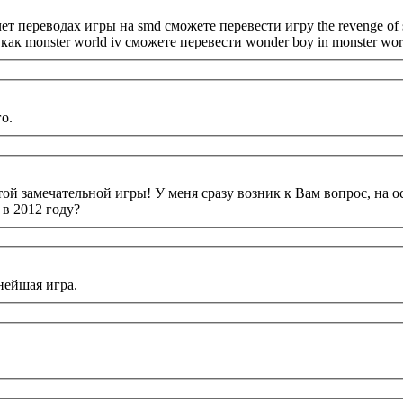
т переводах игры на smd сможете перевести игру the revenge of sh
ак monster world iv сможете перевести wonder boy in monster wor
о.
той замечательной игры! У меня сразу возник к Вам вопрос, на 
 в 2012 году?
нейшая игра.