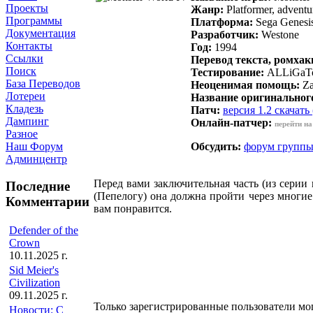
Проекты
Жанр:
Platformer, advent
Программы
Платформа:
Sega Genesi
Документация
Разработчик:
Westone
Контакты
Год:
1994
Ссылки
Перевод текста, ромхак
Поиск
Тестирование
:
ALLiGaToR
База Переводов
Неоценимая помощь:
Za
Лотереи
Название оригинальног
Кладезь
Патч:
версия 1.2 скачать 
Дампинг
Онлайн-патчер:
перейти на
Разное
Обсудить:
форум групп
Наш Форум
Админцентр
Перед вами заключительная часть (из сери
Последние
(Пепелогу) она должна пройти через многие
Комментарии
вам понравится.
Defender of the
Crown
10.11.2025 г.
Sid Meier's
Civilization
09.11.2025 г.
Только зарегистрированные пользователи мо
Новости: С