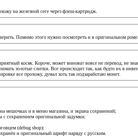
охожу на железной сеге через флеш-картридж.
оверить. Помимо этого нужно посмотреть и в оригинальном роме
риятный косяк. Короче, может виноват вовсе не перевод, не зна
имать золотые слитки. Все происходит так, как будто их в инве
ровке все прохожу, думал хоть так подзаработаю монет.
) на мешочках и в меню магазина, и экрана сохранений;
ена с сохранением оригинальной задумки;
рговцем (debug shop);
сохранён и оригинальный шрифт наряду с русским.