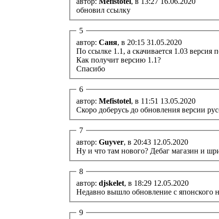
автор:
Mefistotel
, в 13:27 16.06.2020
обновил ссылку
5
автор:
Саня
, в 20:15 31.05.2020
По ссылке 1.1, а скачивается 1.03 версия 
Как получит версию 1.1?
Спасибо
6
автор:
Mefistotel
, в 11:51 13.05.2020
Скоро доберусь до обновления версии русс
7
автор:
Guyver
, в 20:43 12.05.2020
Ну и что там нового? Дебаг магазин и ш
8
автор:
djskelet
, в 18:29 12.05.2020
Недавно вышло обновление с японского на 
9