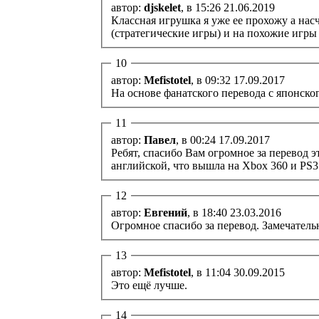
автор:
djskelet
, в 15:26 21.06.2019
Классная игрушка я уже ее прохожу а насче
(стратегические игры) и на похожие игры к
10
автор:
Mefistotel
, в 09:32 17.09.2017
На основе фанатского перевода с японског
11
автор:
Павел
, в 00:24 17.09.2017
Ребят, спасибо Вам огромное за перевод э
английской, что вышла на Xbox 360 и PS3
12
автор:
Евгений
, в 18:40 23.03.2016
Огромное спасибо за перевод. Замечатель
13
автор:
Mefistotel
, в 11:04 30.09.2015
Это ещё лучше.
14