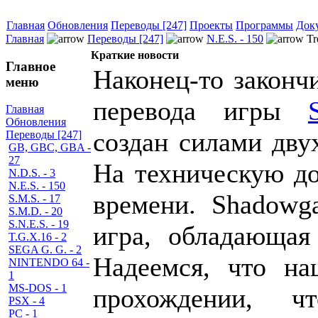
Главная
Обновления
Переводы [247]
Проекты
Программы
Док
Главная
Переводы [247]
N.E.S. - 150
Tr
Краткие новости
Главное
Наконец-то законч
меню
перевода игры
Главная
Обновления
создан силами дву
Переводы [247]
GB, GBC, GBA -
27
На техническую до
N.D.S. - 3
N.E.S. - 150
времени. Shadowga
S.M.S. - 17
S.M.D. - 20
S.N.E.S. - 19
игра, обладающая
T.G.X.16 - 2
SEGA G. G. - 2
Надеемся, что н
NINTENDO 64 -
1
MS-DOS - 1
прохождении,
PSX - 4
PC - 1