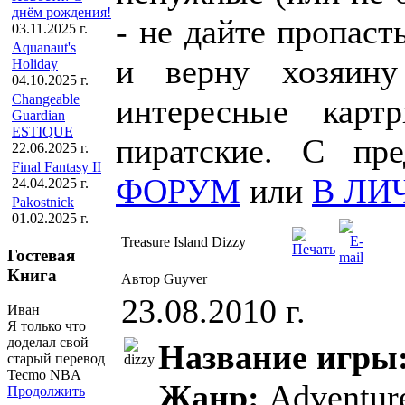
днём рождения!
- не дайте пропаст
03.11.2025 г.
Aquanaut's
и верну хозяин
Holiday
04.10.2025 г.
Changeable
интересные карт
Guardian
ESTIQUE
пиратские. С пр
22.06.2025 г.
Final Fantasy II
ФОРУМ
или
В ЛИ
24.04.2025 г.
Pakostnick
01.02.2025 г.
Treasure Island Dizzy
Гостевая
Книга
Автор Guyver
23.08.2010 г.
Иван
Я только что
доделал свой
Название игры
старый перевод
Tecmo NBA
Жанр:
Adventur
Продолжить