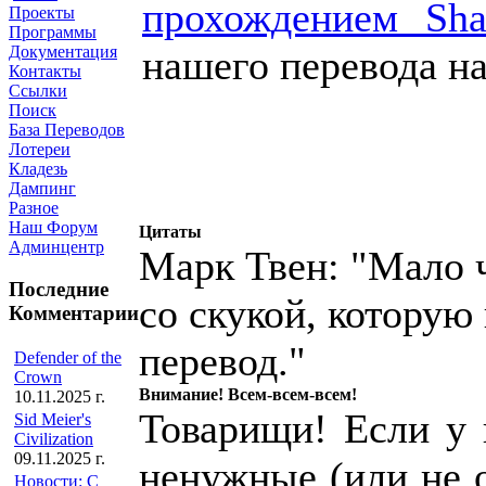
прохождением Sha
Проекты
Программы
нашего перевода на
Документация
Контакты
Ссылки
Поиск
База Переводов
Лотереи
Кладезь
Дампинг
Разное
Наш Форум
Цитаты
Админцентр
Марк Твен: "Мало ч
Последние
со скукой, которую
Комментарии
перевод."
Defender of the
Crown
Внимание! Всем-всем-всем!
10.11.2025 г.
Товарищи! Если у к
Sid Meier's
Civilization
09.11.2025 г.
ненужные (или не 
Новости: С