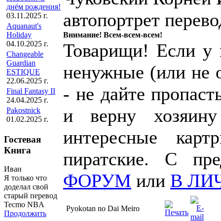
днём рождения!
автопортрет перево
03.11.2025 г.
Aquanaut's
Holiday
Внимание! Всем-всем-всем!
04.10.2025 г.
Товарищи! Если у к
Changeable
Guardian
ненужные (или не 
ESTIQUE
22.06.2025 г.
- не дайте пропаст
Final Fantasy II
24.04.2025 г.
и верну хозяин
Pakostnick
01.02.2025 г.
интересные карт
Гостевая
Книга
пиратские. С пр
Иван
ФОРУМ
или
В ЛИ
Я только что
доделал свой
старый перевод
Tecmo NBA
Pyokotan no Dai Meiro
Продолжить