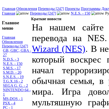
Главная
Обновления
Переводы [247]
Проекты
Программы
Док
Главная
Переводы [247]
N.E.S. - 150
Py
Краткие новости
Главное
На нашем сайте 
меню
перевода на NES
Главная
Обновления
Wizard (NES)
. В н
Переводы [247]
GB, GBC, GBA -
27
который воскрес 
N.D.S. - 3
N.E.S. - 150
начал терроризи
S.M.S. - 17
S.M.D. - 20
S.N.E.S. - 19
обычная семья, в 
T.G.X.16 - 2
SEGA G. G. - 2
мира. Игра дово
NINTENDO 64 -
1
MS-DOS - 1
мультяшную графи
PSX - 4
PC - 1