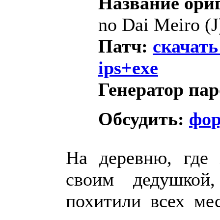
Название ори
no Dai Meiro (J
Патч:
скачать
ips+exe
Генератор па
Обсудить:
фо
На деревню, где
своим дедушкой,
похитили всех ме