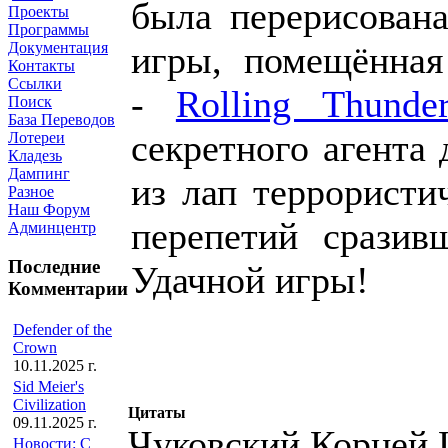
была перерисована
Проекты
Программы
игры, помещённа
Документация
Контакты
Ссылки
-
Rolling Thunde
Поиск
База Переводов
секретного агента
Лотереи
Кладезь
Дампинг
из лап террористи
Разное
Наш Форум
перепетий сразив
Админцентр
Последние
Удачной игры!
Комментарии
Defender of the
Crown
10.11.2025 г.
Sid Meier's
Civilization
Цитаты
09.11.2025 г.
Чуковский Корней 
Новости: С