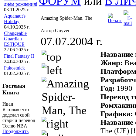
ФОРУМ
или
В ЛИ
днём рождения!
03.11.2025 г.
Aquanaut's
Amazing Spider-Man, The
Holiday
04.10.2025 г.
Автор Guyver
Changeable
07.07.2004 г.
Guardian
ESTIQUE
22.06.2025 г.
Название
Final Fantasy II
Жанр:
Bea
24.04.2025 г.
Pakostnick
Платформ
01.02.2025 г.
Разработ
Гостевая
Год:
1990
Книга
Перевод т
Ромхакин
Иван
Я только что
Графика:
доделал свой
старый перевод
Название
Tecmo NBA
The (UE) [
Продолжить