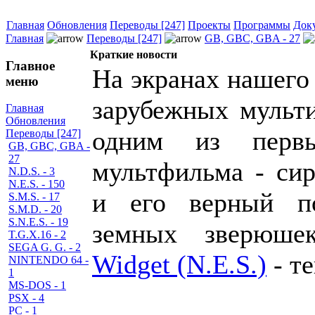
Главная
Обновления
Переводы [247]
Проекты
Программы
Док
Главная
Переводы [247]
GB, GBC, GBA - 27
Краткие новости
Главное
На экранах нашего
меню
зарубежных мульти
Главная
Обновления
одним из перв
Переводы [247]
GB, GBC, GBA -
27
мультфильма - си
N.D.S. - 3
N.E.S. - 150
и его верный п
S.M.S. - 17
S.M.D. - 20
S.N.E.S. - 19
земных зверюшек
T.G.X.16 - 2
SEGA G. G. - 2
Widget (N.E.S.)
- те
NINTENDO 64 -
1
MS-DOS - 1
PSX - 4
PC - 1