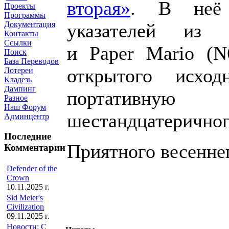
вторая»
. В неё 
Проекты
Программы
указателей из и
Документация
Контакты
Ссылки
и
Paper
Mario
(
N
Поиск
База Переводов
открытого исхо
Лотереи
Кладезь
Дампинг
портативну
Разное
Наш Форум
шестандцатеричног
Админцентр
Последние
Приятного весенне
Комментарии
Defender of the
Crown
10.11.2025 г.
Sid Meier's
Civilization
09.11.2025 г.
Новости: С