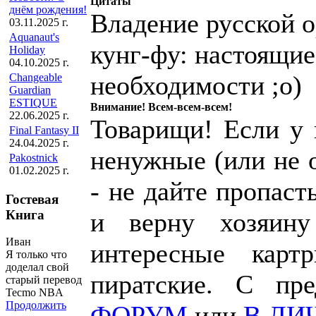
Цитаты
днём рождения!
Владение русской о
03.11.2025 г.
Aquanaut's
кунг-фу: настоящие
Holiday
04.10.2025 г.
необходимости ;о)
Changeable
Guardian
ESTIQUE
Внимание! Всем-всем-всем!
22.06.2025 г.
Товарищи! Если у к
Final Fantasy II
24.04.2025 г.
ненужные (или не 
Pakostnick
01.02.2025 г.
- не дайте пропаст
Гостевая
Книга
и верну хозяин
Иван
интересные карт
Я только что
доделал свой
пиратские. С пр
старый перевод
Tecmo NBA
Продолжить
ФОРУМ
или
В ЛИ