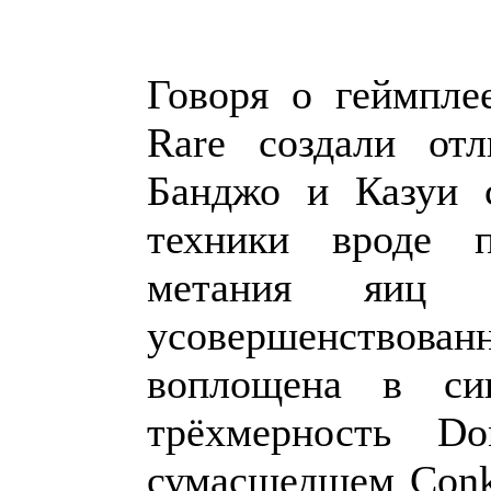
Говоря о геймплее
Rare создали от
Банджо и Казуи 
техники вроде п
метания яиц
усовершенствованн
воплощена в сик
трёхмерность D
сумасшедшем Conke