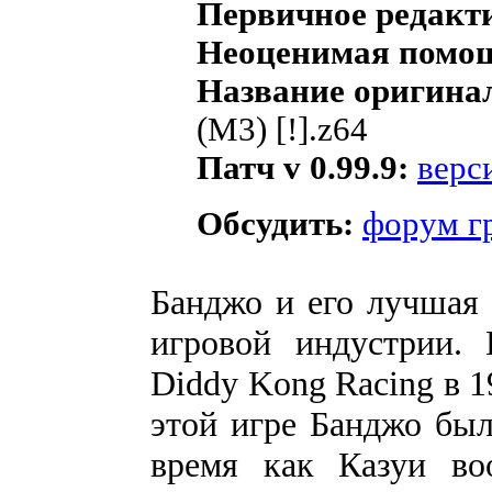
Первичное редакт
Неоценимая помо
Название оригина
(M3) [!].z64
Патч v 0.99.9:
верс
Обсудить:
форум г
Банджо и его лучшая 
игровой индустрии.
Diddy Kong Racing в 1
этой игре Банджо был
время как Казуи в