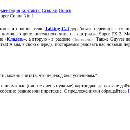
ументация
Контакты
Ссылки
Поиск
per Contra 3 in 1
помогли пользователю
Talking Cat
доработать перевод флагман
 помощью дополнительного чипа на картридже Super FX 2, Ма
ле
«Кладезь»
, а вторую - в разделе
. Также Guyver д
«Программы»
тья! А мы, в свою очередь, постараемся радовать вас новыми пе
ти, можно считать, что перевод был успешным."
ись ненужные (или не очень нужные) картриджи денди - не дайт
собенно редкие или пиратские. С предложениями обращайтесь