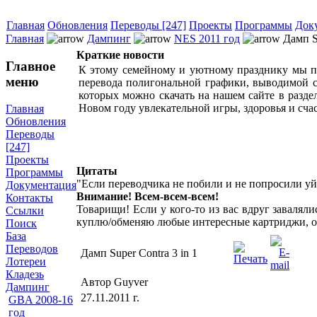
Главная
Обновления
Переводы [247]
Проекты
Программы
Док
Главная
Дампинг
NES 2011 год
Дамп Su
Краткие новости
Главное
К этому семейному и уютному празднику мы 
меню
перевода полигональной графики, выводимой с
которых можно скачать на нашем сайте в разде
Новом году увлекательной игры, здоровья и счас
Главная
Обновления
Переводы
[247]
Проекты
Цитаты
Программы
"Если переводчика не побили и не попросили уй
Документация
Внимание! Всем-всем-всем!
Контакты
Товарищи! Если у кого-то из вас вдруг завалял
Ссылки
куплю/обменяю любые интересные картриджи, о
Поиск
База
Переводов
Дамп Super Contra 3 in 1
Лотереи
Кладезь
Автор Guyver
Дампинг
27.11.2011 г.
GBA 2008-16
год