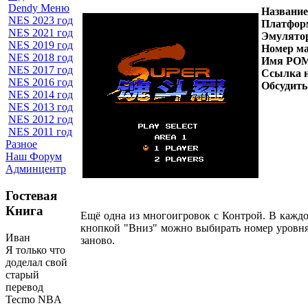
Dendy Меню
Название
NES 2023 год
Платфор
NES 2021 год
Эмулято
NES 2019 год
Н
омер м
NES 2018 год
Имя РО
NES 2017 год
Ссылка 
NES 2016 год
Обсудить
NES 2014 год
NES 2013 год
NES 2012 год
NES 2011 год
Разное
Наш Форум
Админцентр
Гостевая
Книга
Ещё одна из многоигровок с Контрой. В каждой
кнопкой "Вниз" можно выбирать номер уровня.
Иван
заново.
Я только что
доделал свой
старый
перевод
Tecmo NBA