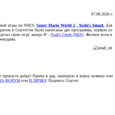
07.08.2026 г.
ской игры на SNES:
Super Mario World 2 - Yoshi's Island.
Для
ратом и Guyver'ом были написаны две программы, первую из
оделал свою игру жанра IF -
Foal's Creek (NES)
. Желаем всем в
реводами.
е пропасть добру! Приму в дар, скопирую и верну хозяину или
НА ФОРУМ
или
В ЛИЧКУ
. Подпись: Guyver.