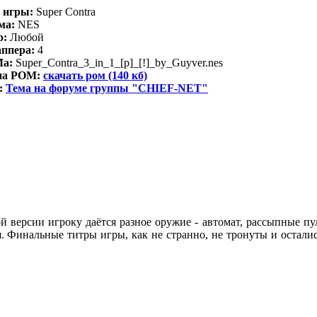
 игры:
Super Contra
ма:
NES
р:
Любой
аппера:
4
Ма:
Super_Contra_3_in_1_[p]_[!]_by_Guyver.nes
на РОМ:
скачать ром (140 кб)
:
Тема на форуме группы "CHIEF-NET"
 версии игроку даётся разное оружие - автомат, рассыпные пу
 Финальные титры игры, как не странно, не тронуты и осталис