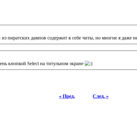
з пиратских дампов содержит в себе читы, но многие я даже не
нь кнопкой Select на титульном экране
« Пред.
След. »