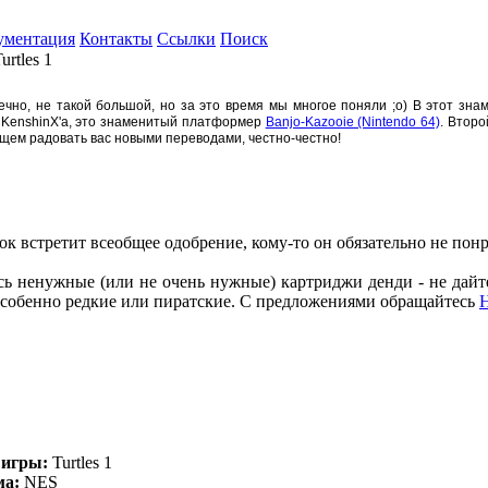
ументация
Контакты
Ссылки
Поиск
rtles 1
нечно, не такой большой, но за это время мы многое поняли ;о) В этот зн
 KenshinX'а, это знаменитый платформер
Banjo-Kazooie (Nintendo 64)
. Второ
ущем радовать вас новыми переводами, честно-честно!
к встретит всеобщее одобрение, кому-то он обязательно не понр
ись ненужные (или не очень нужные) картриджи денди - не дайт
собенно редкие или пиратские. С предложениями обращайтесь
 игры:
Turtles 1
ма:
NES