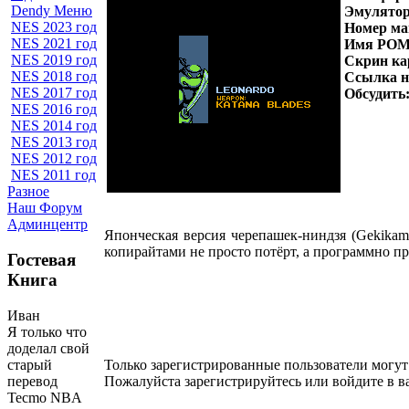
Dendy Меню
Эмулято
NES 2023 год
Н
омер ма
NES 2021 год
Имя РОМ
NES 2019 год
Скрин ка
NES 2018 год
Ссылка 
NES 2017 год
Обсудить
NES 2016 год
NES 2014 год
NES 2013 год
NES 2012 год
NES 2011 год
Разное
Наш Форум
Админцентр
Японческая версия черепашек-ниндзя (Gekikam
копирайтами не просто потёрт, а программно пр
Гостевая
Книга
Иван
Я только что
доделал свой
старый
Только зарегистрированные пользователи могут
перевод
Пожалуйста зарегистрируйтесь или войдите в в
Tecmo NBA