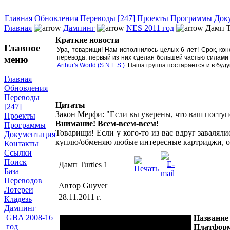
Главная
Обновления
Переводы [247]
Проекты
Программы
Док
Главная
Дампинг
NES 2011 год
Дамп Tu
Краткие новости
Главное
Ура, товарищи! Нам исполнилось целых 6 лет! Срок, ко
меню
перевода: первый из них сделан большей частью силами
Arthur's World (S.N.E.S.)
. Наша группа постарается и в буд
Главная
Обновления
Переводы
Цитаты
[247]
Закон Мерфи: "Если вы уверены, что ваш поступо
Проекты
Внимание! Всем-всем-всем!
Программы
Товарищи! Если у кого-то из вас вдруг завалял
Документация
куплю/обменяю любые интересные картриджи, о
Контакты
Ссылки
Поиск
Дамп Turtles 1
База
Переводов
Автор Guyver
Лотереи
28.11.2011 г.
Кладезь
Дампинг
GBA 2008-16
Название
год
Платфор