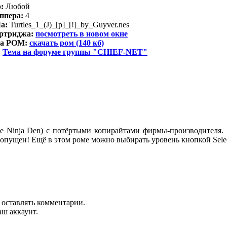
р:
Любой
ппера:
4
а:
Turtles_1_(J)_[p]_[!]_by_Guyver.nes
ртриджа:
посмотреть в новом окне
на РОМ:
скачать ром (140 кб)
:
Тема на форуме группы "CHIEF-NET"
e Ninja Den) с потёртыми копирайтами фирмы-производителя. Н
опущен! Ещё в этом роме можно выбирать уровень кнопкой Selec
 оставлять комментарии.
аш аккаунт.