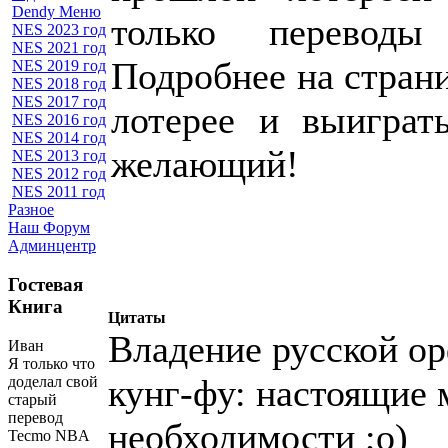
Dendy Меню
только переводы 
NES 2023 год
NES 2021 год
Подробнее на страни
NES 2019 год
NES 2018 год
NES 2017 год
лотерее и выигра
NES 2016 год
NES 2014 год
желающий!
NES 2013 год
NES 2012 год
NES 2011 год
Разное
Наш Форум
Админцентр
Гостевая
Книга
Цитаты
Владение русской ор
Иван
Я только что
кунг-фу: настоящие 
доделал свой
старый
перевод
необходимости ;о)
Tecmo NBA