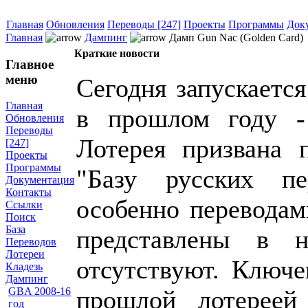
Главная
Обновления
Переводы [247]
Проекты
Программы
Док
Главная
Дампинг
Дамп Gun Nac (Golden Card)
Краткие новости
Главное
меню
Сегодня запускается
Главная
в прошлом году
Обновления
Переводы
Лотерея призвана 
[247]
Проекты
Программы
"Базу русских пе
Документация
Контакты
особенно переводам
Ссылки
Поиск
База
представлены в 
Переводов
Лотереи
отсутствуют. Ключе
Кладезь
Дампинг
прошлой лотереей
GBA 2008-16
год