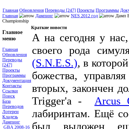
Главная
Обновления
Переводы [247]
Проекты
Программы
Док
Главная
Дампинг
NES 2012 год
Дамп Ex
Championship
Краткие новости
Главное
А на сегодня у нас,
меню
своего рода симул
Главная
Обновления
(S.N.E.S.)
, в которо
Переводы
[247]
Проекты
божества, управля
Программы
Документация
вторых, закончен д
Контакты
Ссылки
Поиск
Trigger'a -
Arcus 
База
Переводов
лабиринтам. Ещё со
Лотереи
Кладезь
Дампинг
был выложен ещё
GBA 2008-16