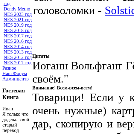
год
головоломки -
Solsti
Dendy Меню
NES 2023 год
NES 2021 год
NES 2019 год
NES 2018 год
NES 2017 год
NES 2016 год
NES 2014 год
NES 2013 год
Цитаты
NES 2012 год
Иоганн Вольфганг Гё
NES 2011 год
Разное
Наш Форум
своём."
Админцентр
Внимание! Всем-всем-всем!
Гостевая
Товарищи! Если у к
Книга
очень нужные) карт
Иван
Я только что
доделал свой
дар, скопирую и ве
старый
перевод