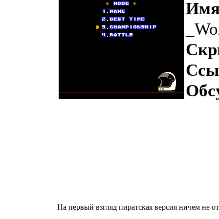
Имя
_Wor
Скр
Ссы
Обс
На первый взгляд пиратская версия ничем не отл