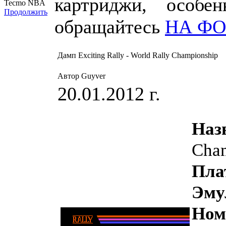
картриджи, особе
Tecmo NBA
Продолжить
обращайтесь
НА Ф
Дамп Exciting Rally - World Rally Championship
Автор Guyver
20.01.2012 г.
Наз
Cha
Пла
Эму
Н
ом