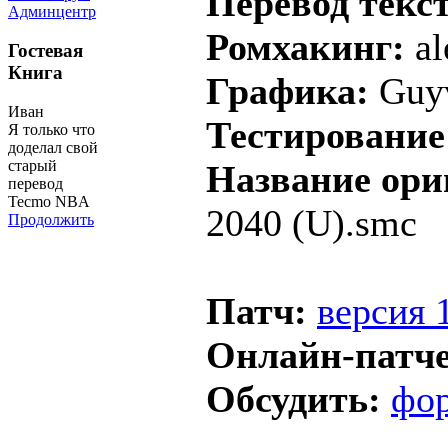
Перевод текст
Админцентр
Ромхакинг:
al
Гостевая
Книга
Графика:
Guyv
Иван
Тестирование
Я только что
доделал свой
старый
Название ори
перевод
Tecmo NBA
2040 (U).smc
Продолжить
Патч:
версия 
Онлайн-патч
Обсудить:
фо