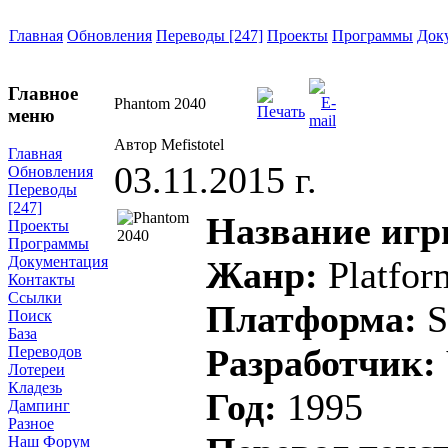
Главная
Обновления
Переводы [247]
Проекты
Программы
Док
Главное
Phantom 2040
меню
Автор Mefistotel
Главная
03.11.2015 г.
Обновления
Переводы
[247]
Название иг
Проекты
Программы
Документация
Жанр:
Platfor
Контакты
Ссылки
Платформа:
S
Поиск
База
Разработчик:
Переводов
Лотереи
Кладезь
Год:
1995
Дампинг
Разное
Наш Форум