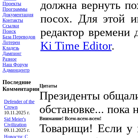
должна вернуть п
Проекты
Программы
посох. Для этой 
Документация
Контакты
Ссылки
редактор времени 
Поиск
База Переводов
Ki Time Editor
.
Лотереи
Кладезь
Дампинг
Разное
Наш Форум
Админцентр
Последние
Цитаты
Комментарии
Президенты общали
Defender of the
обстановке... пока 
Crown
10.11.2025 г.
Внимание! Всем-всем-всем!
Sid Meier's
Товарищи! Если у к
Civilization
09.11.2025 г.
Новости: С