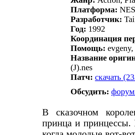
Платформа:
NE
Разработчик:
Tai
Год:
1992
Координация пер
Помощь:
evgeny,
Название ориги
(J).nes
Патч:
скачать (2
Обсудить:
форум
В сказочном короле
принца и принцессы. 
когда молодые вот-во