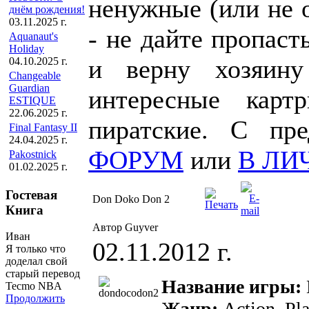
ненужные (или не 
днём рождения!
03.11.2025 г.
- не дайте пропаст
Aquanaut's
Holiday
и верну хозяин
04.10.2025 г.
Changeable
Guardian
интересные карт
ESTIQUE
22.06.2025 г.
пиратские. С пр
Final Fantasy II
24.04.2025 г.
ФОРУМ
или
В ЛИ
Pakostnick
01.02.2025 г.
Гостевая
Don Doko Don 2
Книга
Автор Guyver
Иван
02.11.2012 г.
Я только что
доделал свой
старый перевод
Название игры:
Tecmo NBA
Продолжить
Жанр:
Action, Pl