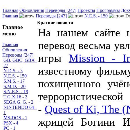
Главная
Обновления
Переводы [247]
Проекты
Программы
Док
Главная
Переводы [247]
N.E.S. - 150
Do
Краткие новости
Главное
На нашем сайте н
меню
перевод весьма ув
Главная
Обновления
игры
Mission - I
Переводы [247]
GB, GBC, GBA -
27
известному фильму
N.D.S. - 3
N.E.S. - 150
похищенного учён
S.M.S. - 17
S.M.D. - 20
S.N.E.S. - 19
террористической
T.G.X.16 - 2
SEGA G. G. - 2
-
Quest of Ki, The 
NINTENDO 64 -
1
MS-DOS - 1
жрицей Богини И
PSX - 4
PC - 1