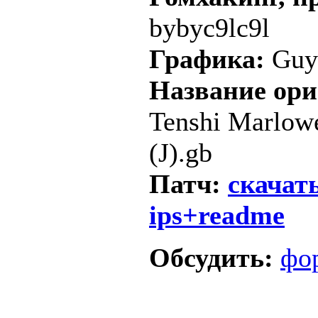
bybyc9lc9l
Графика:
Guy
Название ор
Tenshi Marlowe
(J).gb
Патч:
скачать
ips+readme
Обсудить:
фо