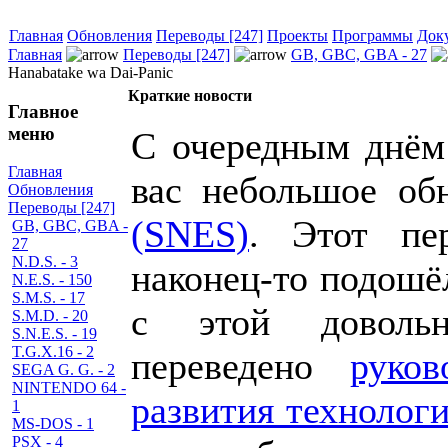
Главная
Обновления
Переводы [247]
Проекты
Программы
Док
Главная
Переводы [247]
GB, GBC, GBA - 27
Hanabatake wa Dai-Panic
Краткие новости
Главное
меню
С очередным днём 
Главная
вас небольшое об
Обновления
Переводы [247]
(SNES)
. Этот пе
GB, GBC, GBA -
27
N.D.S. - 3
наконец-то подошё
N.E.S. - 150
S.M.S. - 17
с этой доволь
S.M.D. - 20
S.N.E.S. - 19
T.G.X.16 - 2
переведено
руко
SEGA G. G. - 2
NINTENDO 64 -
развития технолог
1
MS-DOS - 1
PSX - 4