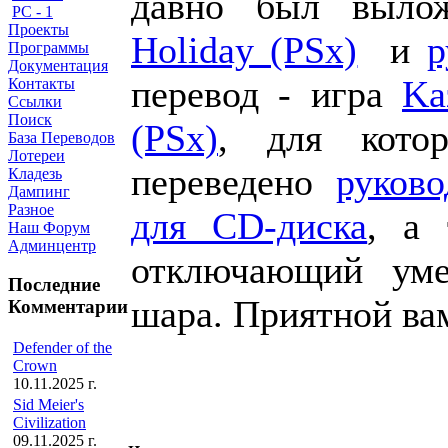
давно был выло
PC - 1
Проекты
Holiday (PSx)
и
р
Программы
Документация
перевод - игра
Ka
Контакты
Ссылки
Поиск
(PSx)
, для кото
База Переводов
Лотереи
переведено
руково
Кладезь
Дампинг
Разное
для CD-диска
, а
Наш Форум
Админцентр
отключающий уме
Последние
шара. Приятной ва
Комментарии
Defender of the
Crown
10.11.2025 г.
Sid Meier's
Civilization
09.11.2025 г.