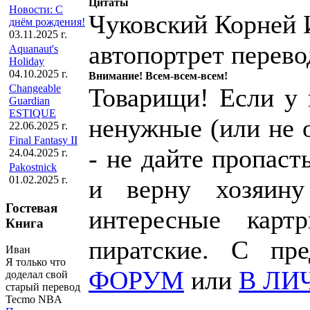
Цитаты
Новости: С
Чуковский Корней 
днём рождения!
03.11.2025 г.
автопортрет перево
Aquanaut's
Holiday
04.10.2025 г.
Внимание! Всем-всем-всем!
Changeable
Товарищи! Если у к
Guardian
ESTIQUE
ненужные (или не 
22.06.2025 г.
Final Fantasy II
- не дайте пропаст
24.04.2025 г.
Pakostnick
01.02.2025 г.
и верну хозяин
Гостевая
интересные карт
Книга
пиратские. С пр
Иван
Я только что
ФОРУМ
или
В ЛИ
доделал свой
старый перевод
Tecmo NBA