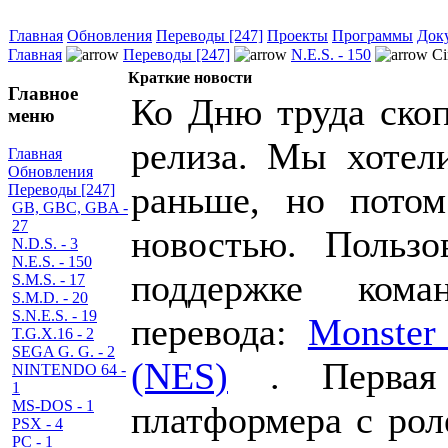
Главная
Обновления
Переводы [247]
Проекты
Программы
Док
Главная
Переводы [247]
N.E.S. - 150
Ci
Краткие новости
Главное
Ко Дню труда скоп
меню
релиза. Мы хотели
Главная
Обновления
раньше, но пото
Переводы [247]
GB, GBC, GBA -
27
новостью. Польз
N.D.S. - 3
N.E.S. - 150
поддержке ком
S.M.S. - 17
S.M.D. - 20
S.N.E.S. - 19
перевода:
Monster
T.G.X.16 - 2
SEGA G. G. - 2
(NES)
. Первая 
NINTENDO 64 -
1
MS-DOS - 1
платформера с рол
PSX - 4
PC - 1