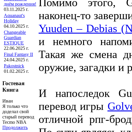
Помимо этого, G
днём рождения!
03.11.2025 г.
наконец-то заверш
Aquanaut's
Holiday
Yuuden – Debias (
04.10.2025 г.
Changeable
Guardian
и немного напоми
ESTIQUE
22.06.2025 г.
Такая же смена дн
Final Fantasy II
24.04.2025 г.
оружие, загадки и 
Pakostnick
01.02.2025 г.
Гостевая
Книга
И напоследок Gu
Иван
перевод игры
Golv
Я только что
доделал свой
отличной рпг-брод
старый перевод
Tecmo NBA
Продолжить