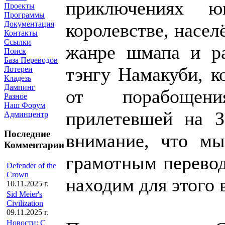
приключениях 
Проекты
Программы
королевстве, насел
Документация
Контакты
Ссылки
жанре шмапа и ра
Поиск
База Переводов
тэнгу Намакуби, к
Лотереи
Кладезь
Дампинг
от порабощени
Разное
Наш Форум
прилетевшей на 
Админцентр
Последние
внимание, что мы
Комментарии
грамотным перевод
Defender of the
Crown
находим для этого 
10.11.2025 г.
Sid Meier's
Civilization
09.11.2025 г.
Новости: С