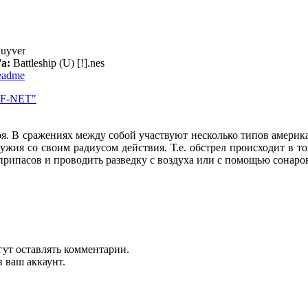
uyver
'а:
Battleship (U) [!].nes
readme
EF-NET"
я. В сражениях между собой участвуют несколько типов америк
ужия со своим радиусом действия. Т.е. обстрел происходит в т
ипасов и проводить разведку с воздуха или с помощью сонаров
гут оставлять комментарии.
 ваш аккаунт.