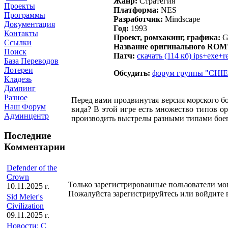
Жанр:
Стратегия
Проекты
Платформа:
NES
Программы
Разработчик:
Mindscape
Документация
Год:
1993
Контакты
Проект, ромхакинг, графика:
G
Ссылки
Название оригинального ROM
Поиск
Патч:
скачать (114 кб) ips+exe+
База Переводов
Лотереи
Обсудить:
форум группы "CHI
Кладезь
Дампинг
Разное
Перед вами продвинутая версия морского бо
Наш Форум
вида? В этой игре есть множество типов ор
Админцентр
производить выстрелы разными типами боепр
Последние
Комментарии
Defender of the
Crown
Только зарегистрированные пользователи мо
10.11.2025 г.
Пожалуйста зарегистрируйтесь или войдите в
Sid Meier's
Civilization
09.11.2025 г.
Новости: С