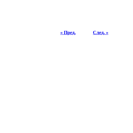
« Пред.
След. »