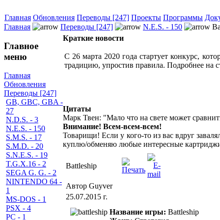
Главная
Обновления
Переводы [247]
Проекты
Программы
Док
Главная
Переводы [247]
N.E.S. - 150
Ba
Краткие новости
Главное
меню
С 26 марта 2020 года стартует конкурс, кот
традицию, упростив правила. Подробнее на с
Главная
Обновления
Переводы [247]
GB, GBC, GBA -
Цитаты
27
Марк Твен: "Мало что на свете может сравнит
N.D.S. - 3
Внимание! Всем-всем-всем!
N.E.S. - 150
Товарищи! Если у кого-то из вас вдруг завал
S.M.S. - 17
куплю/обменяю любые интересные картриджи,
S.M.D. - 20
S.N.E.S. - 19
T.G.X.16 - 2
Battleship
SEGA G. G. - 2
NINTENDO 64 -
Автор Guyver
1
25.07.2015 г.
MS-DOS - 1
PSX - 4
Название игры:
Battleship
PC - 1