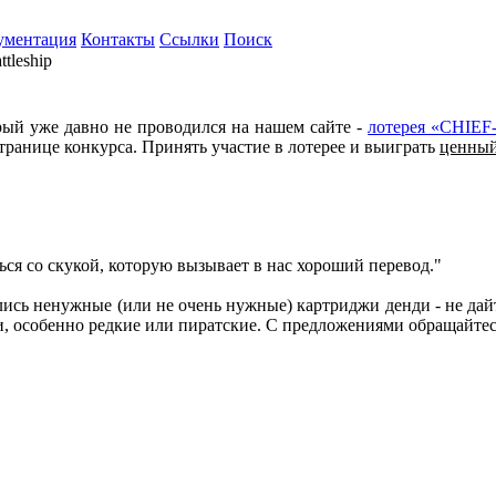
ументация
Контакты
Ссылки
Поиск
ttleship
орый уже давно не проводился на нашем сайте -
лотерея «CHIEF
транице конкурса. Принять участие в лотерее и выиграть
ценный
ься со скукой, которую вызывает в нас хороший перевод."
ялись ненужные (или не очень нужные) картриджи денди - не дай
 особенно редкие или пиратские. С предложениями обращайте