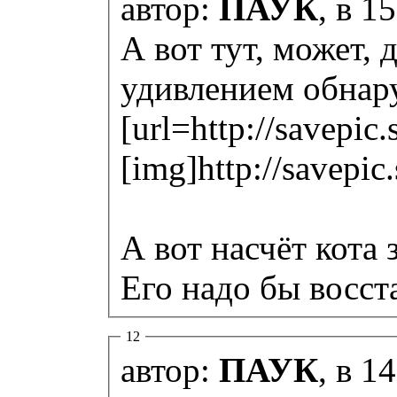
автор:
ПАУК
, в 1
А вот тут, может,
удивлением обнару
[url=http://savepic
[img]http://savepi
А вот насчёт кота 
Его надо бы восст
12
автор:
ПАУК
, в 1