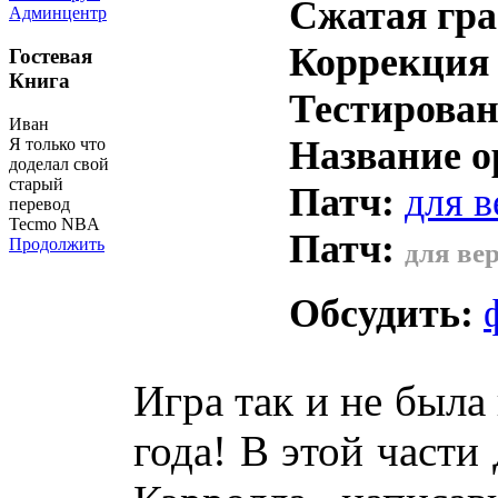
Сжатая гр
Админцентр
Коррекция 
Гостевая
Книга
Тестирован
Иван
Название 
Я только что
доделал свой
старый
Патч:
для в
перевод
Tecmo NBA
Патч:
Продолжить
для вер
Обсудить:
Игра так и не была
года! В этой части