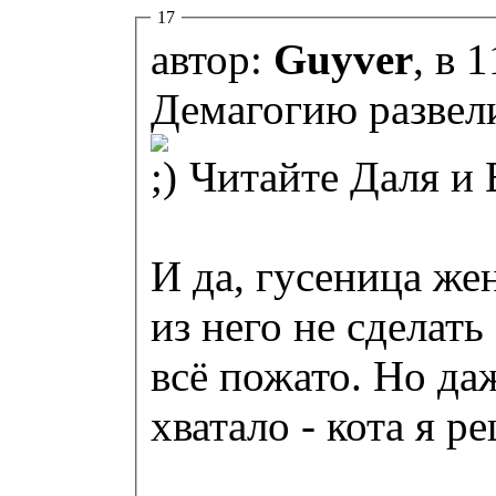
17
автор:
Guyver
, в 
Демагогию развели.
Читайте Даля и Е
И да, гусеница жен
из него не сделать
всё пожато. Но да
хватало - кота я р