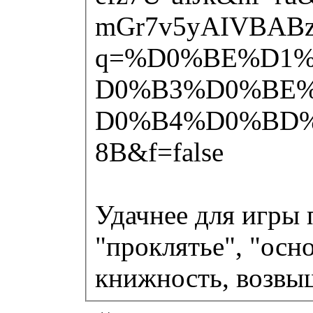
mGr7v5yAIVBABz
q=%D0%BE%D1
D0%B3%D0%BE
D0%B4%D0%BD
8B&f=false
Удачнее для игры 
"проклятье", "осно
книжность, возвы