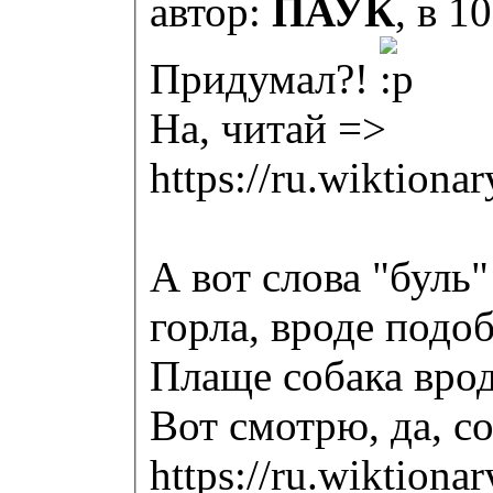
автор:
ПАУК
, в 1
Придумал?!
На, читай =>
https://ru.wikt
А вот слова "буль"
горла, вроде подоб
Плаще собака врод
Вот смотрю, да, со
https://ru.wikt