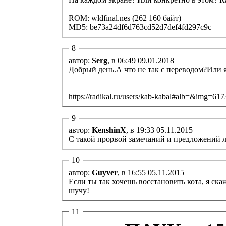
ROM: wldfinal.nes (262 160 байт)
MD5: be73a24df6d763cd52d7def4fd297c9c
8
автор:
Serg
, в 06:49 09.01.2018
Добрый день.А что не так с переводом?Или я 
https://radikal.ru/users/kab-kabal#alb=&img=61
9
автор:
KenshinX
, в 19:33 05.11.2015
С такой прорвой замечаний и предложений л
10
автор:
Guyver
, в 16:55 05.11.2015
Если ты так хочешь восстановить кота, я ска
шучу!
11