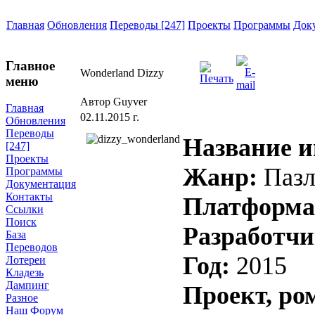
Главная
Обновления
Переводы [247]
Проекты
Программы
Док
Главное
Wonderland Dizzy
меню
Автор Guyver
Главная
02.11.2015 г.
Обновления
Переводы
Название и
[247]
Проекты
Жанр:
Пазл
Программы
Документация
Контакты
Платформ
Ссылки
Поиск
Разработч
База
Переводов
Год:
2015
Лотереи
Кладезь
Дампинг
Проект, ро
Разное
Наш Форум