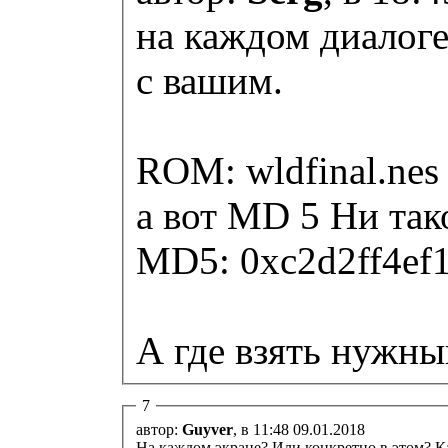
на каждом диалоге
с вашим.
ROM: wldfinal.nes
а вот MD 5 Ни тако
MD5: 0xc2d2f
А где взять нужны
7
автор:
Guyver
, в 11:48 09.01.2018
На каждом экране? Или конкретно в этом? К