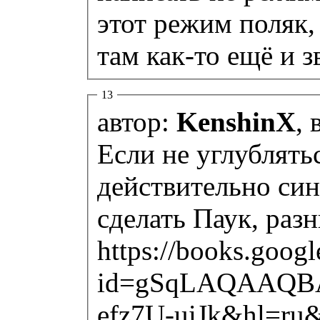
этот режим поляк,
там как-то ещё и з
13
автор:
KenshinX
, 
Если не углублятьс
действительно син
сделать Паук, раз
https://books.googl
id=gSqLAQAAQBAJ
efz7U-uiJk&hl=