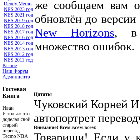
же сообщаем вам о
Dendy Меню
NES 2023 год
обновлён до версии
NES 2021 год
NES 2019 год
NES 2018 год
New Horizons
, в
NES 2017 год
NES 2016 год
множество ошибок.
NES 2014 год
NES 2013 год
NES 2012 год
NES 2011 год
Разное
Наш Форум
Админцентр
Гостевая
Цитаты
Книга
Чуковский Корней И
Иван
Я только что
автопортрет перевод
доделал свой
старый
Внимание! Всем-всем-всем!
перевод
Товарищи! Если у к
Tecmo NBA