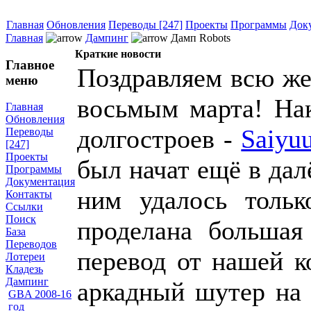
Главная
Обновления
Переводы [247]
Проекты
Программы
Док
Главная
Дампинг
Дамп Robots
Краткие новости
Главное
Поздравляем всю же
меню
восьмым марта! Нак
Главная
Обновления
долгостроев -
Saiyuu
Переводы
[247]
Проекты
был начат ещё в далё
Программы
Документация
ним удалось тольк
Контакты
Ссылки
Поиск
проделана большая
База
Переводов
перевод от нашей 
Лотереи
Кладезь
Дампинг
аркадный шутер на 
GBA 2008-16
год