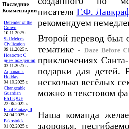
созданного по мо
Последние
писателя
Г.Ф. Лавкра
Комментарии
рекомендуем немедлен
Defender of the
Crown
10.11.2025 г.
Второй перевод был 
Sid Meier's
Civilization
тематике -
09.11.2025 г.
Daze Before C
Новости: С
приключениях Санта-К
днём рождения!
03.11.2025 г.
подарки для детей. 
Aquanaut's
Holiday
несколько весёлых се
04.10.2025 г.
Changeable
можно в текстовом фа
Guardian
ESTIQUE
22.06.2025 г.
Final Fantasy II
Наша команда желае
24.04.2025 г.
Pakostnick
здоровья, несгибаем
01.02.2025 г.