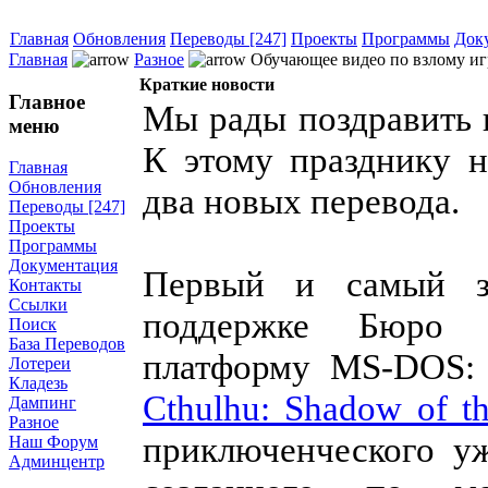
Главная
Обновления
Переводы [247]
Проекты
Программы
Док
Главная
Разное
Обучающее видео по взлому игр
Краткие новости
Главное
Мы рады поздравить 
меню
К этому празднику 
Главная
Обновления
два новых перевода.
Переводы [247]
Проекты
Программы
Документация
Первый и самый з
Контакты
Ссылки
поддержке Бюро 
Поиск
База Переводов
платформу MS-DOS
Лотереи
Кладезь
Cthulhu: Shadow of t
Дампинг
Разное
приключенческого ужа
Наш Форум
Админцентр