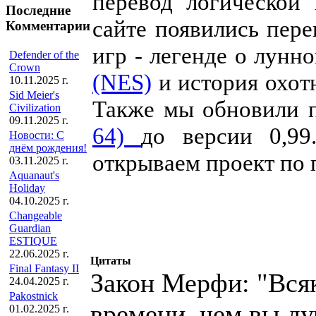
перевод логической
Последние
сайте появились пер
Комментарии
игр - легенде о лун
Defender of the
Crown
(NES)
и история охот
10.11.2025 г.
Sid Meier's
Также мы обновили 
Civilization
09.11.2025 г.
64)
до версии 0,9
Новости: С
днём рождения!
открываем проект по
03.11.2025 г.
Aquanaut's
Holiday
04.10.2025 г.
Changeable
Guardian
ESTIQUE
22.06.2025 г.
Цитаты
Final Fantasy II
Закон Мерфи: "Всяк
24.04.2025 г.
Pakostnick
времени, чем вы ду
01.02.2025 г.