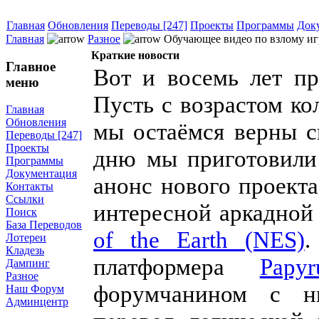
Главная
Обновления
Переводы [247]
Проекты
Программы
Док
Главная
Разное
Обучающее видео по взлому игры
Краткие новости
Главное
Вот и восемь лет пр
меню
Пусть с возрастом ко
Главная
Обновления
мы остаёмся верны с
Переводы [247]
Проекты
дню мы приготовили
Программы
Документация
анонс нового проекта
Контакты
Ссылки
интересной аркадно
Поиск
База Переводов
of the Earth (NES)
.
Лотереи
Кладезь
платформера
Papy
Дампинг
Разное
форумчанином с 
Наш Форум
Админцентр