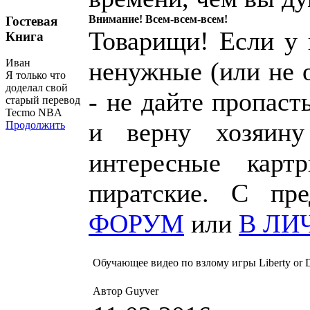
Внимание! Всем-всем-всем!
Гостевая
Товарищи! Если у к
Книга
ненужные (или не 
Иван
Я только что
доделал свой
- не дайте пропаст
старый перевод
Tecmo NBA
и верну хозяин
Продолжить
интересные карт
пиратские. С пр
ФОРУМ
или
В ЛИ
Обучающее видео по взлому игры Liberty or D
Автор Guyver