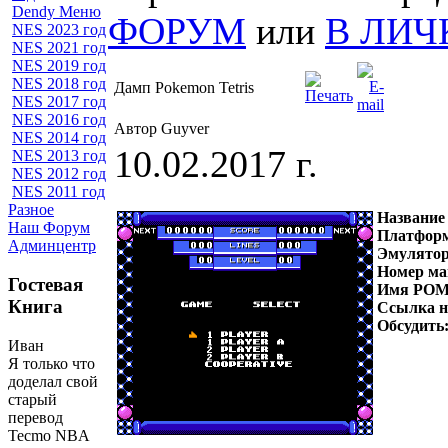
Dendy Меню
ФОРУМ
или
В ЛИЧ
NES 2023 год
NES 2021 год
NES 2019 год
NES 2018 год
Дамп Pokemon Tetris
NES 2017 год
NES 2016 год
Автор Guyver
NES 2014 год
10.02.2017 г.
NES 2013 год
NES 2012 год
NES 2011 год
Разное
Название
Наш Форум
Платфор
Админцентр
Эмулято
Номер ма
Гостевая
Имя РОМ
Книга
Ссылка 
Обсудить
Иван
Я только что
доделал свой
старый
перевод
Tecmo NBA