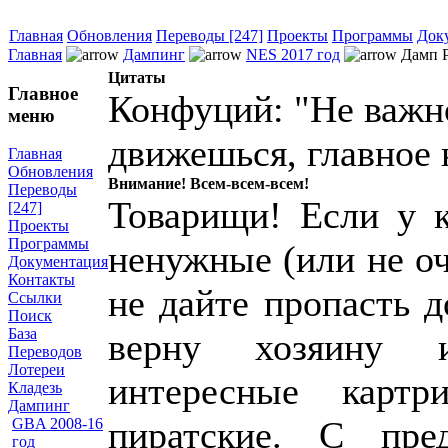
Главная
Обновления
Переводы [247]
Проекты
Программы
Док
Главная
Дампинг
NES 2017 год
Дамп P
Цитаты
Главное
Конфуций: "Не важн
меню
движешься, главное 
Главная
Обновления
Внимание! Всем-всем-всем!
Переводы
Товарищи! Если у к
[247]
Проекты
Программы
ненужные (или не о
Документация
Контакты
не дайте пропасть 
Ссылки
Поиск
База
верну хозяину 
Переводов
Лотереи
интересные картр
Кладезь
Дампинг
пиратские. С пр
GBA 2008-16
год