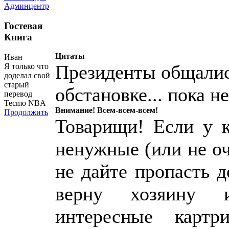
Админцентр
Гостевая
Книга
Цитаты
Иван
Президенты общалис
Я только что
доделал свой
старый
обстановке... пока н
перевод
Tecmo NBA
Внимание! Всем-всем-всем!
Продолжить
Товарищи! Если у к
ненужные (или не о
не дайте пропасть 
верну хозяину 
интересные картр