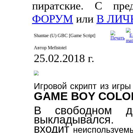
пиратские. С пр
ФОРУМ
или
В ЛИЧ
Shantae (U) GBC [Game Script]
Автор Mefistotel
25.02.2018 г.
Игровой скрипт из
игр
GAME BOY COLO
В свободном д
выкладывал
входит
неиспользуемы