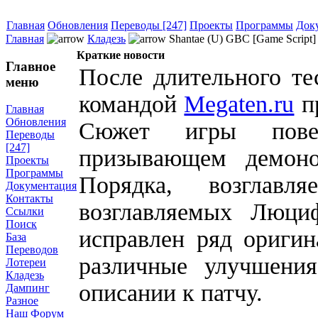
Главная
Обновления
Переводы [247]
Проекты
Программы
Док
Главная
Кладезь
Shantae (U) GBC [Game Script]
Краткие новости
Главное
После длительного те
меню
командой
Megaten.ru
п
Главная
Обновления
Сюжет игры повес
Переводы
[247]
призывающем демоно
Проекты
Программы
Порядка, возглав
Документация
Контакты
возглавляемых Люци
Ссылки
Поиск
исправлен ряд оригин
База
Переводов
различные улучшени
Лотереи
Кладезь
описании к патчу.
Дампинг
Разное
Наш Форум